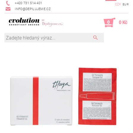
+420 731 514 401
CZK
EUR
INFO@DEPILUJEME.CZ
0
0 Kč