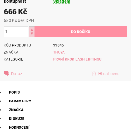
Dostupnost
Skladem
666 Kč
550 Kč bez DPH
KÓD PRODUKTU
99045
ZNAČKA
THUYA
KATEGORIE
PRVNÍ KROK LASH LIFTINGU
Dotaz
Hlídat cenu
POPIS
PARAMETRY
ZNAČKA
DISKUZE
HODNOCENÍ