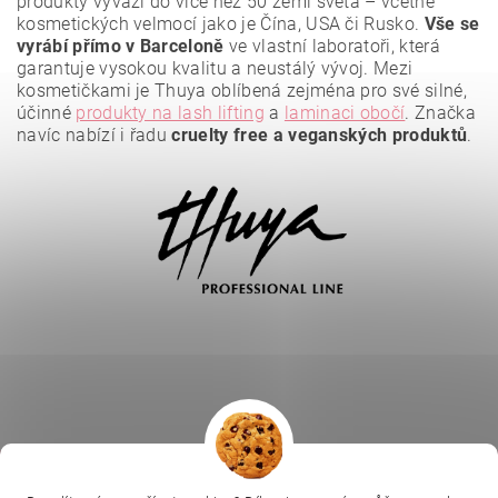
produkty vyváží do více než 50 zemí světa – včetně
kosmetických velmocí jako je Čína, USA či Rusko.
Vše se
vyrábí přímo v Barceloně
ve vlastní laboratoři, která
garantuje vysokou kvalitu a neustálý vývoj. Mezi
kosmetičkami je Thuya oblíbená zejména pro své silné,
účinné
produkty na lash lifting
a
laminaci obočí
. Značka
navíc nabízí i řadu
cruelty free a veganských produktů
.
Vložením hodnocení souhlasíte se
zásadami ochrany
osobních údajů
.
|
|
|
Ella Baché
L.C.P. Paris
Kosmetická škola