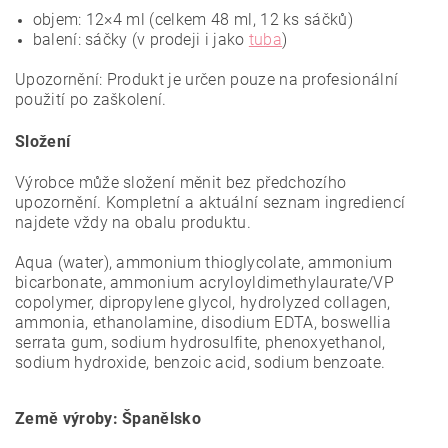
objem: 12×4 ml (celkem 48 ml, 12 ks sáčků)
balení: sáčky (v prodeji i jako
tuba
)
Upozornění: Produkt je určen pouze na profesionální
použití po zaškolení.
Složení
Výrobce může složení měnit bez předchozího
upozornění. Kompletní a aktuální seznam ingrediencí
najdete vždy na obalu produktu.
Aqua (water), ammonium thioglycolate, ammonium
bicarbonate, ammonium acryloyldimethylaurate/VP
copolymer, dipropylene glycol, hydrolyzed collagen,
ammonia, ethanolamine, disodium EDTA, boswellia
serrata gum, sodium hydrosulfite, phenoxyethanol,
sodium hydroxide, benzoic acid, sodium benzoate.
Země výroby: Španělsko