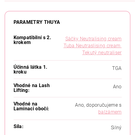
PARAMETRY THUYA
Kompatibilní s 2.
Sáčky Neutralising cream
krokem
Tuba Neutraslising cream
Tekutý neutraliser
Účinná látka 1.
TGA
kroku
Vhodné na Lash
Ano
Lifting:
Vhodné na
Ano, doporučujeme s
Laminaci obočí:
balzámem
Síla:
Silný