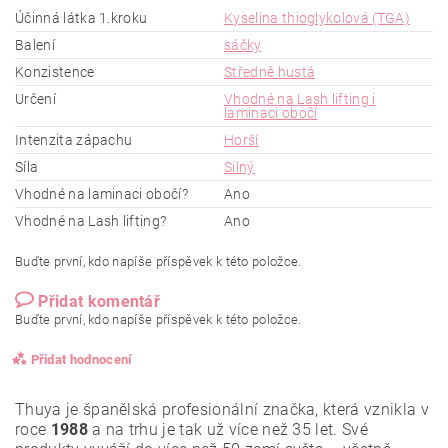
Účinná látka 1.kroku
Kyselina thioglykolová (TGA)
Balení
sáčky
Konzistence
Středně hustá
Určení
Vhodné na Lash lifting i
laminaci obočí
Intenzita zápachu
Horší
Síla
Silný
Vhodné na laminaci obočí?
Ano
Vhodné na Lash lifting?
Ano
Buďte první, kdo napíše příspěvek k této položce.
Přidat komentář
Buďte první, kdo napíše příspěvek k této položce.
Přidat hodnocení
Thuya je španělská profesionální značka, která vznikla v
roce
1988
a na trhu je tak už více než 35 let. Své