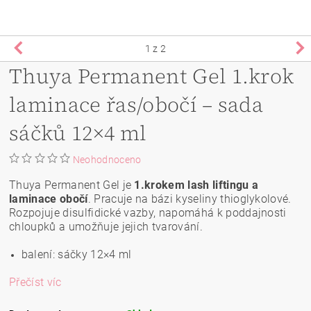
1
z 2
Thuya Permanent Gel 1.krok
laminace řas/obočí – sada
sáčků 12×4 ml
Neohodnoceno
Thuya Permanent Gel je
1.krokem lash liftingu a
laminace obočí
. Pracuje na bázi kyseliny thioglykolové.
Rozpojuje disulfidické vazby, napomáhá k poddajnosti
chloupků a umožňuje jejich tvarování.
balení: sáčky 12×4 ml
Přečíst víc