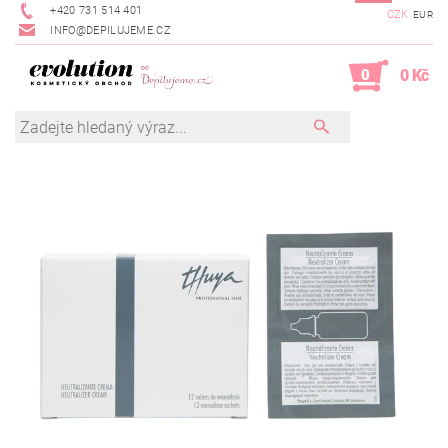
+420 731 514 401
CZK
EUR
INFO@DEPILUJEME.CZ
0
0 Kč