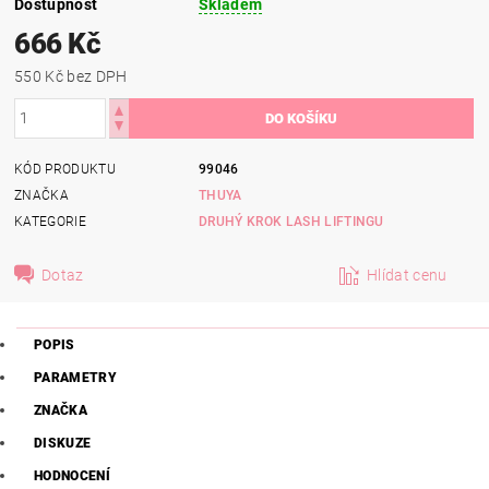
Dostupnost
Skladem
666 Kč
550 Kč bez DPH
KÓD PRODUKTU
99046
ZNAČKA
THUYA
KATEGORIE
DRUHÝ KROK LASH LIFTINGU
Dotaz
Hlídat cenu
POPIS
PARAMETRY
ZNAČKA
DISKUZE
HODNOCENÍ