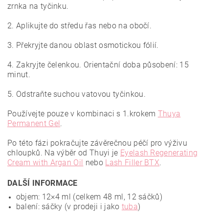
zrnka na tyčinku.
2. Aplikujte do středu řas nebo na obočí.
3. Překryjte danou oblast osmotickou fólií.
4. Zakryjte čelenkou. Orientační doba působení: 15
minut.
5. Odstraňte suchou vatovou tyčinkou.
Používejte pouze v kombinaci s 1.krokem
Thuya
Permanent Gel
.
Po této fázi pokračujte závěrečnou péčí pro výživu
chloupků. Na výběr od Thuyi je
Eyelash Regenerating
Cream with Argan Oil
nebo
Lash Filler BTX
.
DALŠÍ INFORMACE
objem: 12×4 ml (celkem 48 ml, 12 sáčků)
balení: sáčky (v prodeji i jako
tuba
)