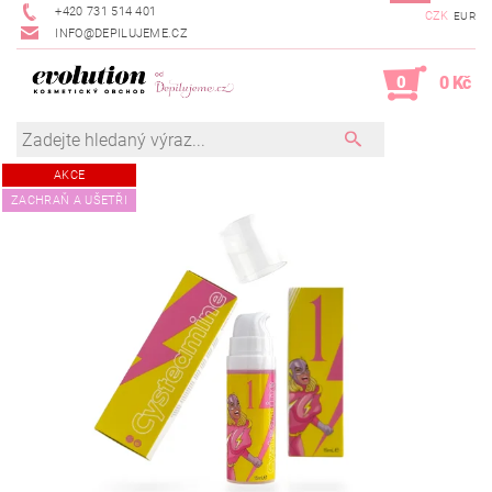
+420 731 514 401
CZK
EUR
INFO@DEPILUJEME.CZ
0
0 Kč
AKCE
ZACHRAŇ A UŠETŘI