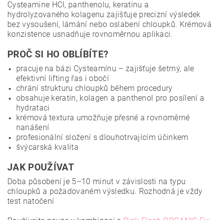
Cysteamine HCI, panthenolu, keratinu a
hydrolyzovaného kolagenu zajišťuje precizní výsledek
bez vysoušení, lámání nebo oslabení chloupků. Krémová
konzistence usnadňuje rovnoměrnou aplikaci.
PROČ SI HO OBLÍBÍTE?
pracuje na bázi Cysteamínu – zajišťuje šetrný, ale
efektivní lifting řas i obočí
chrání strukturu chloupků během procedury
obsahuje keratin, kolagen a panthenol pro posílení a
hydrataci
krémová textura umožňuje přesné a rovnoměrné
nanášení
profesionální složení s dlouhotrvajícím účinkem
švýcarská kvalita
JAK POUŽÍVAT
Doba působení je 5–10 minut v závislosti na typu
chloupků a požadovaném výsledku. Rozhodná je vždy
test natočení