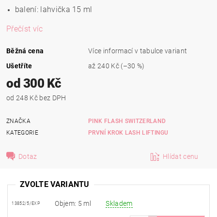
balení: lahvička 15 ml
Přečíst víc
Běžná cena
Více informací v tabulce variant
Ušetříte
až
240 Kč
(–30 %)
od 300 Kč
od 248 Kč bez DPH
ZNAČKA
PINK FLASH SWITZERLAND
KATEGORIE
PRVNÍ KROK LASH LIFTINGU
Dotaz
Hlídat cenu
ZVOLTE VARIANTU
Objem: 5 ml
Skladem
13852/5/EXP