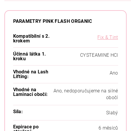
PARAMETRY PINK FLASH ORGANIC
Kompatibilní s 2.
Fix & Tint
krokem
Účinná látka 1.
CYSTEAMINE HCI
kroku
Vhodné na Lash
Ano
Lifting:
Vhodné na
Ano, nedoporučujeme na silné
Laminaci obočí:
obočí
Síla:
Slabý
Expirace po
6 měsíců