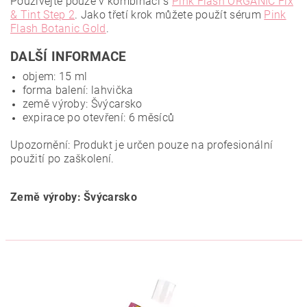
Používejte pouze v kombinaci s
Pink Flash ORGANIC Fix
& Tint Step 2
. Jako třetí krok můžete použít sérum
Pink
Flash Botanic Gold
.
DALŠÍ INFORMACE
objem: 15 ml
forma balení: lahvička
země výroby: Švýcarsko
expirace po otevření: 6 měsíců
Upozornění: Produkt je určen pouze na profesionální
použití po zaškolení.
Země výroby: Švýcarsko