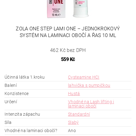
ZOLA ONE STEP LAMI ONE – JEDNOKROKOVÝ
SYSTÉM NA LAMINACI OBOČÍ A ŘAS 10 ML
462 Kč bez DPH
559 Kč
Účinná látka 1.kroku
Cysteamine HCI
Balení
lahvička s pumpičkou
Konzistence
Hustá
Určení
Vhodné na Lash lifting i
laminaci obočí
Intenzita zápachu
Standardní
Síla
Slabý
Vhodné na laminaci obočí?
Ano