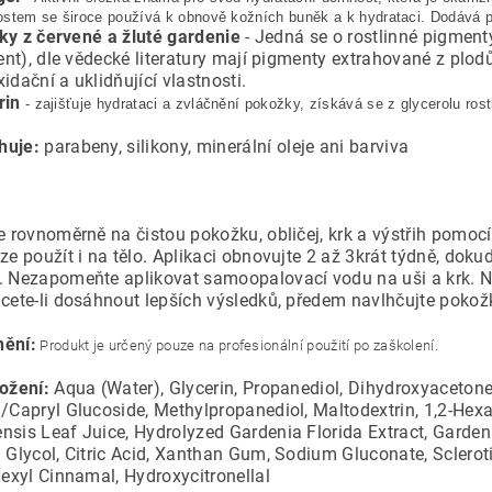
ostem se široce používá k obnově kožních buněk a k hydrataci. Dodává 
ky z červené a žluté gardenie
- Jedná se o rostlinné pigmen
nt), dle vědecké literatury mají pigmenty extrahované z plod
xidační a uklidňující vlastnosti.
rin
- zajišťuje hydrataci a zvláčnění pokožky, získává se z glycerolu ros
huje:
parabeny,
silikony,
minerální oleje ani
barviva
e rovnoměrně na čistou pokožku, obličej, krk a výstřih pomocí 
Lze použít i na tělo. Aplikaci obnovujte 2 až 3krát týdně, d
. Nezapomeňte aplikovat samoopalovací vodu na uši a krk. Nea
hcete-li dosáhnout lepších výsledků, předem navlhčujte pokož
ění:
Produkt je určený pouze na profesionální použití po zaškolení.
ložení:
Aqua (Water), Glycerin, Propanediol, Dihydroxyacetone
l/Capryl Glucoside, Methylpropanediol, Maltodextrin, 1,2-Hexa
nsis Leaf Juice, Hydrolyzed Gardenia Florida Extract, Gardeni
l Glycol, Citric Acid, Xanthan Gum, Sodium Gluconate, Sclerot
Hexyl Cinnamal, Hydroxycitronellal