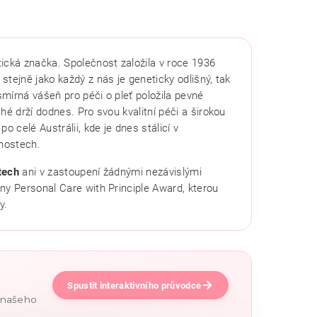
ická značka. Společnost založila v roce 1936
 stejně jako každý z nás je geneticky odlišný, tak
smírná vášeň pro péči o pleť položila pevné
hé drží dodnes. Pro svou kvalitní péči a širokou
o celé Austrálii, kde je dnes stálicí v
nostech.
tech
ani v zastoupení žádnými nezávislými
ny Personal Care with Principle Award, kterou
y.
Spustit interaktivního průvodce
e našeho