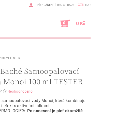
|
CZK
PŘIHLÁŠENÍ
REGISTRACE
EUR
0
0 Kč
 100 ml TESTER
 Baché Samoopalovací
voda Monoi 100 ml TESTER
Neohodnoceno
samoopalovací vody Monoi, která kombinuje
í efekt s aktivními látkami
ERMOLOGIE®.
Po nanesení je pleť okamžitě