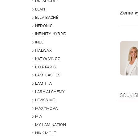
DR. SPICULE
ÉLAN
Země vý
ELLA BACHÉ
HEDONIC
INFINITY HYBRID
INLEI
ITALWAX
KATYA VINOG
L.C.P.PARIS
LAMI LASHES
LAMITTA
LASH ALCHEMY
SOUVIS
LEVISSIME
MAXYMOVA
MIA
MY LAMINATION
NIKK MOLE