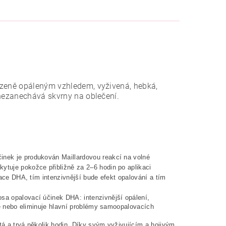
ozeně opáleným vzhledem, vyživená, hebká,
 nezanechává skvrny na oblečení.
inek je produkován Maillardovou reakcí na volné
ytuje pokožce přibližně za 2–6 hodin po aplikaci
race DHA, tím intenzivnější bude efekt opalování a tím
osa opalovací účinek DHA: intenzivnější opálení,
uje nebo eliminuje hlavní problémy samoopalovacích
tá a trvá několik hodin. Díky svým vyživujícím a hojivým