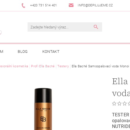
+420 731 514 401
INFO@DEPILUJEME.CZ
AM
BLOG
KONTAKT
esionální kosmetika
Profi Ella Baché
Testery
Ella Baché Samoopalovací voda Monoi
Ella
TESTER 
opalovac
NUTRID