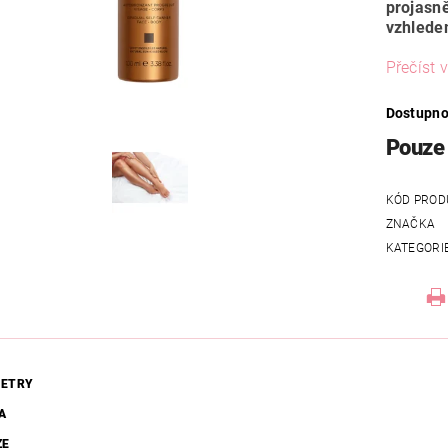
projasn
vzhled
Přečíst v
Dostupno
Pouze 
KÓD PROD
ZNAČKA
KATEGORI
ETRY
A
ZE