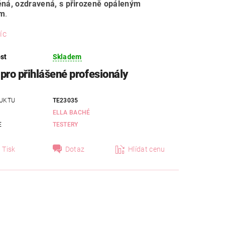
ěná, ozdravená, s přirozeně opáleným
em
.
íc
st
Skladem
pro přihlášené profesionály
UKTU
TE23035
ELLA BACHÉ
E
TESTERY
Tisk
Dotaz
Hlídat cenu