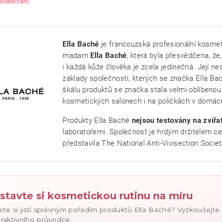
 hodnocení
Ella Baché
je francouzská profesionální kosmet
madam
Ella Baché
, která byla přesvědčena, že,
i každá kůže člověka je zcela jedinečná. Její ne
základy společnosti, kterých se značka Ella Bac
škálu produktů se značka stala velmi oblíbenou p
kosmetických salonech i na poličkách v domác
Produkty Ella Baché
nejsou testovány na zvířa
ním hodnocení souhlasíte se
zásadami ochrany osobních údajů
.
laboratořemi. Společnost je hrdým držitelem ce
představila The National Anti-Vivisection Societ
stavte si kosmetickou rutinu na míru
ste si jistí správným pořadím produktů Ella Baché? Vyzkoušejt
eraktivního průvodce.