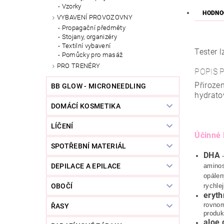
Vzorky
HODNO
VYBAVENÍ PROVOZOVNY
Propagační předměty
Stojany, organizéry
Textilní vybavení
Tester 
Pomůcky pro masáž
PRO TRENÉRY
POPIS 
Přiroze
BB GLOW - MICRONEEDLING
hydrato
DOMÁCÍ KOSMETIKA
LÍČENÍ
Účinné 
SPOTŘEBNÍ MATERIÁL
DHA
-
DEPILACE A EPILACE
aminos
opálen
OBOČÍ
rychle
eryth
rovnom
ŘASY
produk
aloe 