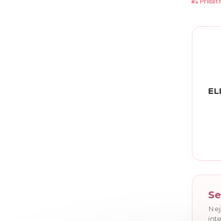
Přidat
Vlože
Se
Nej
int