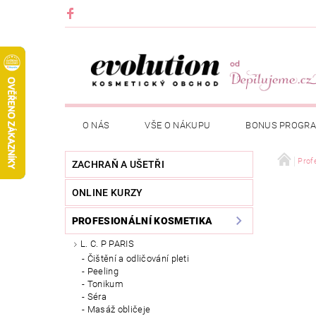
O NÁS
VŠE O NÁKUPU
BONUS PROGR
Prof
ZACHRAŇ A UŠETŘI
ONLINE KURZY
PROFESIONÁLNÍ KOSMETIKA
L. C. P PARIS
Čištění a odličování pleti
Peeling
Tonikum
Séra
Masáž obličeje