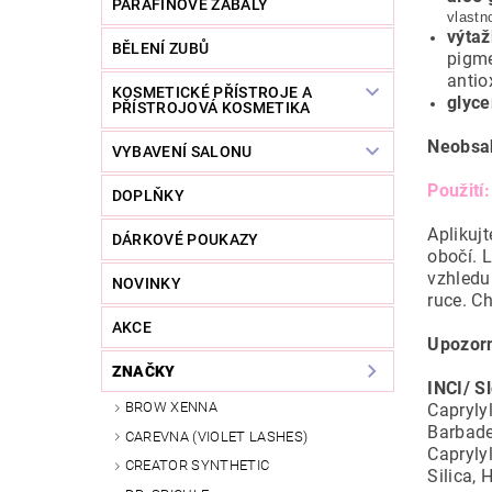
PARAFÍNOVÉ ZÁBALY
vlastn
výtaž
BĚLENÍ ZUBŮ
pigme
antio
KOSMETICKÉ PŘÍSTROJE A
glyce
PŘÍSTROJOVÁ KOSMETIKA
Neobsa
VYBAVENÍ SALONU
Použití:
DOPLŇKY
Aplikujt
DÁRKOVÉ POUKAZY
obočí. 
vzhledu
NOVINKY
ruce. C
AKCE
Upozorn
ZNAČKY
INCI/ S
BROW XENNA
Capryly
Barbade
CAREVNA (VIOLET LASHES)
Capryly
CREATOR SYNTHETIC
Silica, 