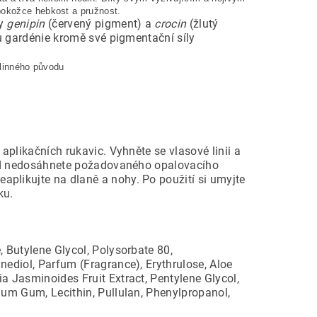
pokožce hebkost a pružnost.
ty
genipin
(červený pigment) a
crocin
(žlutý
ů gardénie kromě své pigmentační síly
tlinného původu
aplikačních rukavic. Vyhněte se vlasové linii a
okud nedosáhnete požadovaného opalovacího
plikujte na dlaně a nohy. Po použití si umyjte
ku.
, Butylene Glycol, Polysorbate 80,
nediol, Parfum (Fragrance), Erythrulose, Aloe
a Jasminoides Fruit Extract, Pentylene Glycol,
ium Gum, Lecithin, Pullulan, Phenylpropanol,