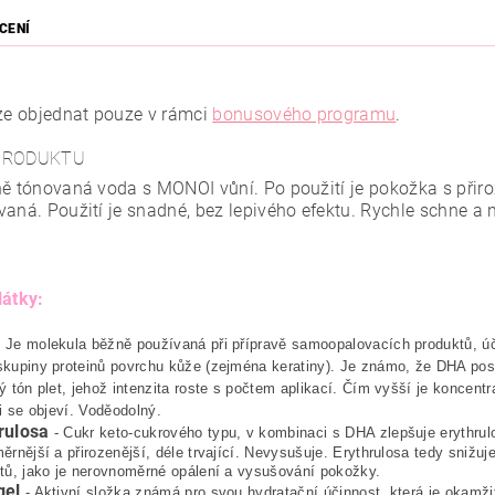
CENÍ
lze objednat pouze v rámci
bonusového programu
.
PRODUKTU
ně tónovaná voda s MONOI vůní. Po použití je pokožka s přir
vaná. Použití je snadné, bez lepivého efektu. Rychle schne a
látky:
 Je molekula běžně používaná při přípravě samoopalovacích produktů, úč
kupiny proteinů povrchu kůže (zejména keratiny). Je známo, že DHA posk
ý tón plet, jehož intenzita roste s počtem aplikací. Čím vyšší je koncent
ji se objeví. Voděodolný.
rulosa
- Cukr keto-cukrového typu, v kombinaci s DHA zlepšuje erythrul
ěrnější a přirozenější, déle trvající. Nevysušuje. Erythrulosa tedy sniž
tů, jako je nerovnoměrné opálení a vysušování pokožky.
gel
- Aktivní složka známá pro svou hydratační účinnost, která je okamži