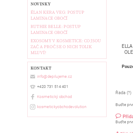
NOVINKY
ÉLAN KERA VEG: POSTUP
LAMINACE OBOČÍ
RUTHIE BELLE: POSTUP
LAMINACE OBOČÍ
EXOSOMY V KOSMETICE: CO JSOU
ELL
ZAČ A PROČ SE O NICH TOLIK
OLE
MLUVÍ?
Pouze
KONTAKT
info
@
depilujeme.cz
+420 731 514 401
Řada (?)
Kosmetický obchod
Buďte prvn
kosmetickyobchodevolution
Přid
Buďte prvn