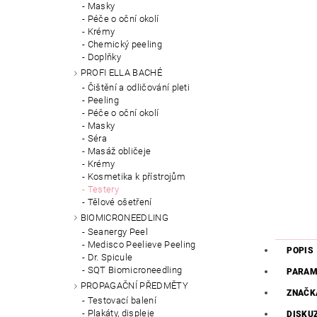
Masky
Péče o oční okolí
Krémy
Chemický peeling
Doplňky
PROFI ELLA BACHÉ
Čištění a odličování pleti
Peeling
Péče o oční okolí
Masky
Séra
Masáž obličeje
Krémy
Kosmetika k přístrojům
Testery
Tělové ošetření
BIOMICRONEEDLING
Seanergy Peel
Medisco Peelieve Peeling
POPIS
Dr. Spicule
SQT Biomicroneedling
PARAM
PROPAGAČNÍ PŘEDMĚTY
ZNAČK
Testovací balení
Plakáty, displeje
DISKU