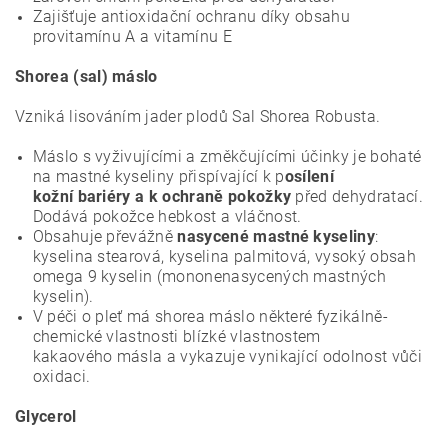
Zajišťuje antioxidační ochranu díky obsahu
provitamínu A a vitamínu E
Shorea (sal) máslo
Vzniká lisováním jader plodů Sal Shorea Robusta.
Máslo s vyživujícími a změkčujícími účinky je bohaté
na mastné kyseliny přispívající k p
osílení
kožní
bariéry a k ochraně pokožky
před dehydratací.
Dodává pokožce hebkost a vláčnost.
Obsahuje převážně
nasycené mastné kyseliny
:
kyselina stearová, kyselina palmitová,
vysoký obsah
omega 9 kyselin (mononenasycených mastných
kyselin).
V péči o pleť má shorea máslo některé fyzikálně-
chemické vlastnosti blízké vlastnostem
kakaového
másla a vykazuje vynikající odolnost vůči
oxidaci.
Glycerol