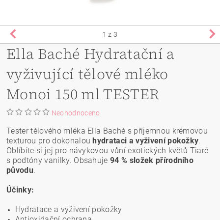
1
z 3
Ella Baché Hydratační a
vyživující tělové mléko
Monoi 150 ml TESTER
Neohodnoceno
Tester tělového mléka Ella Baché s příjemnou krémovou
texturou pro dokonalou
hydrataci a vyživení pokožky
.
Oblíbíte si jej pro návykovou vůní exotických květů Tiaré
s podtóny vanilky. Obsahuje
94 % složek přírodního
původu
.
Účinky:
Hydratace a vyživení pokožky
Antioxidační ochrana