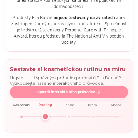
dnes stálicí v kosmetických salonech i na poličkách v
domácnostech.
Vložením hodnocení souhlasíte se
zásadami ochrany
osobních údajů
.
Produkty Ella Baché
nejsou testovány na zvířatech
ani v
zastoupení žádnými nezávislými laboratořemi. Společnost
je hrdým držitelem ceny Personal Care with Principle
Award, kterou představila The National Anti-Vivisection
Society.
Sestavte si kosmetickou rutinu na míru
Nejste si jistí správným pořadím produktů Ella Baché?
Vyzkoušejte našeho interaktivního průvodce.
Spustit interaktivního průvodce
Odličování
Peeling
Sérum
Krém
Masáž