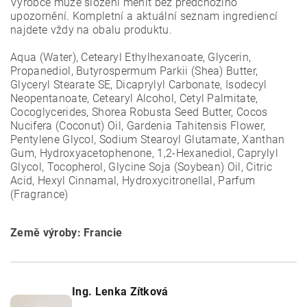
Výrobce může složení měnit bez předchozího
upozornění. Kompletní a aktuální seznam ingrediencí
najdete vždy na obalu produktu.
Aqua (Water), Cetearyl Ethylhexanoate, Glycerin,
Propanediol, Butyrospermum Parkii (Shea) Butter,
Glyceryl Stearate SE, Dicaprylyl Carbonate, Isodecyl
Neopentanoate, Cetearyl Alcohol, Cetyl Palmitate,
Cocoglycerides, Shorea Robusta Seed Butter, Cocos
Nucifera (Coconut) Oil, Gardenia Tahitensis Flower,
Pentylene Glycol, Sodium Stearoyl Glutamate, Xanthan
Gum, Hydroxyacetophenone, 1,2-Hexanediol, Caprylyl
Glycol, Tocopherol, Glycine Soja (Soybean) Oil, Citric
Acid, Hexyl Cinnamal, Hydroxycitronellal, Parfum
(Fragrance)
Země výroby: Francie
Ing. Lenka Zítková