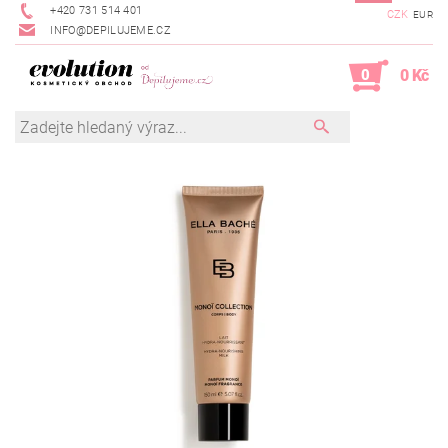
+420 731 514 401
CZK
EUR
INFO@DEPILUJEME.CZ
0
0 Kč