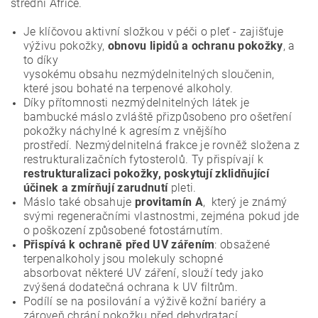
střední
Africe.
Je klíčovou aktivní složkou v péči o pleť - zajišťuje
výživu pokožky,
obnovu lipidů a ochranu pokožky
, a
to díky
vysokému obsahu nezmýdelnitelných sloučenin,
které jsou bohaté na terpenové alkoholy.
Díky přítomnosti nezmýdelnitelných látek je
bambucké máslo zvláště přizpůsobeno pro
ošetření
pokožky náchylné k agresím z vnějšího
prostředí.
Nezmýdelnitelná frakce je rovněž složena z
restrukturalizačních
fytosterolů.
Ty přispívají k
restrukturalizaci pokožky, poskytují zklidňující
účinek a zmírňují
zarudnutí
pleti.
Máslo také obsahuje
provitamín A
, který je známý
svými regeneračními vlastnostmi, zejména
pokud jde
o poškození způsobené fotostárnutím.
Přispívá k ochraně před UV zářením
: obsažené
terpenalkoholy jsou molekuly schopné
absorbovat
některé UV záření, slouží tedy jako
zvýšená dodatečná ochrana k UV filtrům.
Podílí se na posilování a výživě kožní bariéry a
zároveň chrání pokožku před dehydratací