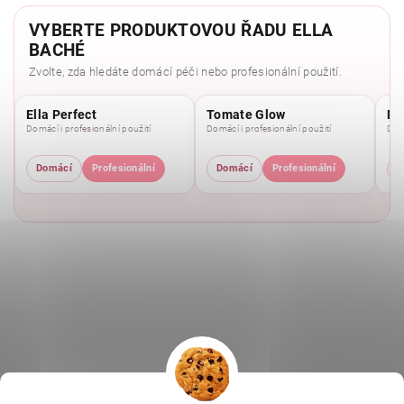
VYBERTE PRODUKTOVOU ŘADU ELLA
BACHÉ
Zvolte, zda hledáte domácí péči nebo profesionální použití.
Ella Perfect
Tomate Glow
Mo
Domácí i profesionální použití
Domácí i profesionální použití
Domá
Domácí
Profesionální
Domácí
Profesionální
D