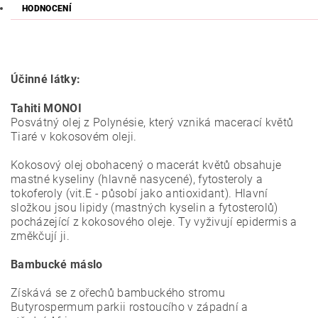
HODNOCENÍ
Účinné látky:
Tahiti MONOI
Posvátný olej z Polynésie, který vzniká macerací květů
Tiaré v kokosovém oleji.
Kokosový olej obohacený o macerát květů obsahuje
mastné kyseliny (hlavně nasycené), fytosteroly a
tokoferoly (vit.E - působí jako antioxidant).
H
lavní
složkou jsou lipidy (mastných kyselin a fytosterolů)
pocházející z kokosového oleje. Ty vyživují epidermis a
změkčují ji.
Bambucké máslo
Získává se z ořechů bambuckého stromu
Butyrospermum parkii rostoucího v západní a