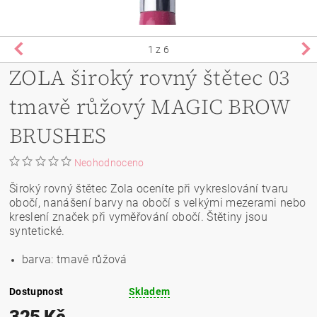
1
z 6
ZOLA široký rovný štětec 03
tmavě růžový MAGIC BROW
BRUSHES
Neohodnoceno
Široký rovný štětec Zola oceníte při vykreslování tvaru
obočí, nanášení barvy na obočí s velkými mezerami nebo
kreslení značek při vyměřování obočí. Štětiny jsou
syntetické.
barva: tmavě růžová
Dostupnost
Skladem
325 Kč