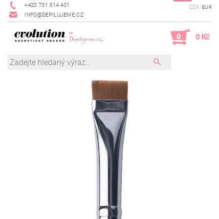
+420 731 514 401
CZK
EUR
INFO@DEPILUJEME.CZ
0
0 Kč