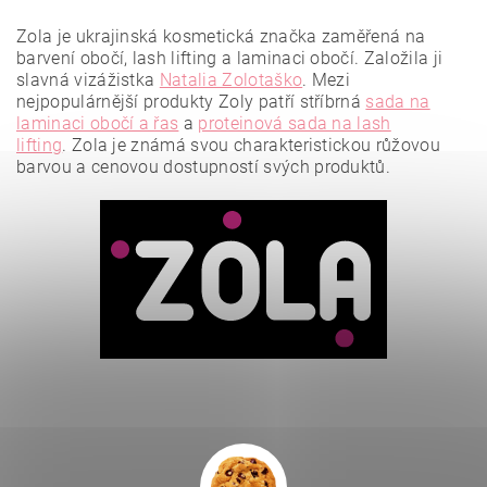
Zola je ukrajinská kosmetická značka zaměřená na
barvení obočí, lash lifting a laminaci obočí. Založila ji
slavná vizážistka
Natalia Zolotaško
.
Mezi
nejpopulárnější produkty Zoly patří stříbrná
sada na
laminaci obočí a řas
a
proteinová sada na lash
lifting
.
Zola je známá svou charakteristickou růžovou
barvou a cenovou dostupností svých produktů.
Vložením hodnocení souhlasíte se
zásadami ochrany
osobních údajů
.