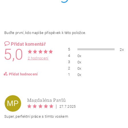
Buďte první, kdo napíše příspěvek k této položce.
Přidat komentář
5,0
5
2x
4
0x
2 hodnocení
3
0x
2
0x
Přidat hodnocení
1
0x
Magdaléna Pavlů
MP
|
27.7.2025
Super, perfektní práce s tímto voskem