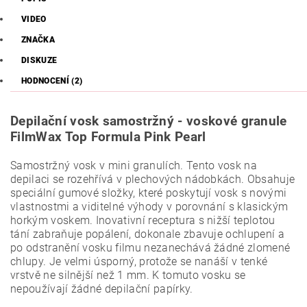
VIDEO
ZNAČKA
DISKUZE
HODNOCENÍ (2)
Depilační vosk samostržný - voskové granule
FilmWax Top Formula Pink Pearl
Samostržný vosk v mini granulích. Tento vosk na
depilaci se rozehřívá v plechových nádobkách. Obsahuje
speciální gumové složky, které poskytují vosk s novými
vlastnostmi a viditelné výhody v porovnání s klasickým
horkým voskem. Inovativní receptura s nižší teplotou
tání zabraňuje popálení, dokonale zbavuje ochlupení a
po odstranění vosku filmu nezanechává žádné zlomené
chlupy. Je velmi úsporný, protože se nanáší v tenké
vrstvě ne silnější než 1 mm. K tomuto vosku se
nepoužívají žádné depilační papírky.