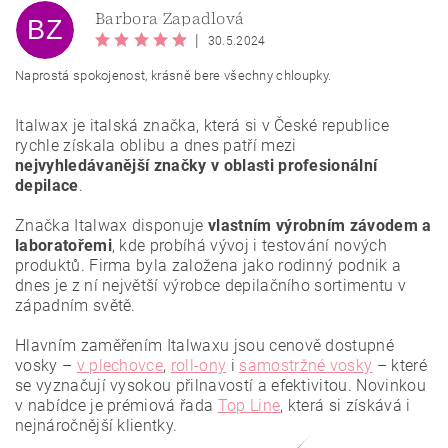
Barbora Zapadlová
BZ
|
30.5.2024
Naprostá spokojenost, krásně bere všechny chloupky.
Vložením hodnocení souhlasíte se
zásadami ochrany
Italwax je italská značka, která si v České republice
osobních údajů
.
rychle získala oblibu a dnes patří mezi
nejvyhledávanější značky v oblasti profesionální
depilace
.
Značka Italwax disponuje
vlastním výrobním závodem a
laboratořemi
, kde probíhá vývoj i testování nových
produktů. Firma byla založena jako rodinný podnik a
dnes je z ní největší výrobce depilačního sortimentu v
západním světě.
Hlavním zaměřením Italwaxu jsou cenově dostupné
vosky –
v plechovce
,
roll-ony
i
samostržné vosky
– které
se vyznačují vysokou přilnavostí a efektivitou.
Novinkou
v nabídce je prémiová řada
Top Line
, která si získává i
nejnáročnější klientky.