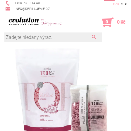
+420 731 514 401
CZK
EUR
INFO@DEPILUJEME.CZ
0
0 Kč