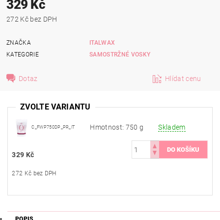
329 Kč
272 Kč bez DPH
ZNAČKA
ITALWAX
KATEGORIE
SAMOSTRŽNÉ VOSKY
Dotaz
Hlídat cenu
ZVOLTE VARIANTU
Hmotnost: 750 g
Skladem
C_FWP750DP_PR_IT
329 Kč
272 Kč bez DPH
POPIS