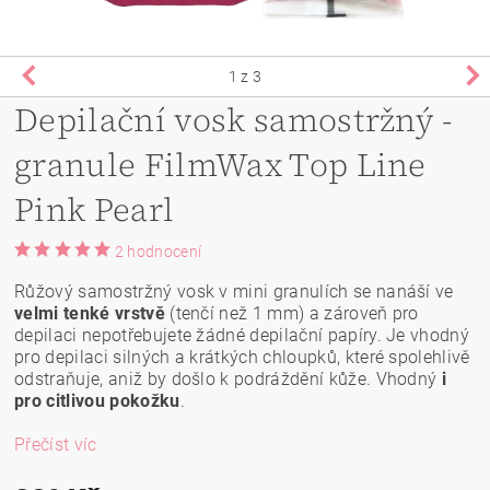
1
z 3
Depilační vosk samostržný -
granule FilmWax Top Line
Pink Pearl
2 hodnocení
Růžový samostržný vosk v mini granulích se nanáší ve
velmi tenké vrstvě
(tenčí než 1 mm) a zároveň pro
depilaci nepotřebujete žádné depilační papíry. Je vhodný
pro depilaci silných a krátkých chloupků, které spolehlivě
odstraňuje, aniž by došlo k podráždění kůže. Vhodný
i
pro citlivou pokožku
.
Přečíst víc