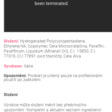
Složení:
Hydrogenated Polycyclopentadiene,
Ethylene/VA, Copolymer, Cera Microcristallina, Paraffin,
Paraffinum, Liquidum (Minerail Oil), C.I. 15850, C.I.
77019, CI.I 77891 oxid titaničitý, Cera Alva
Vyrobeno:
Itálie
Upozornění:
Produkt je určený pouze na profesionální
použití po zaškolení.
Složení
Výrobce může složení měnit bez předchozího
upozornění. Kompletní a aktuální seznam ingrediencí