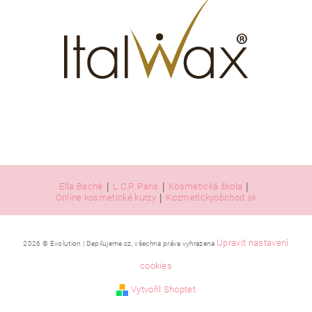
|
|
|
Ella Baché
L.C.P. Paris
Kosmetická škola
|
Online kosmetické kurzy
Kozmetickyobchod.sk
Upravit nastavení
2026 © Evolution | Depilujeme.cz, všechna práva vyhrazena
cookies
Vytvořil Shoptet