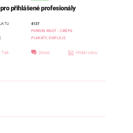
pro přihlášené profesionály
UKTU
4137
PERRON RIGOT - CIRÉPIL
E
PLAKÁTY, DISPLEJE
Tisk
Dotaz
Hlídat cenu