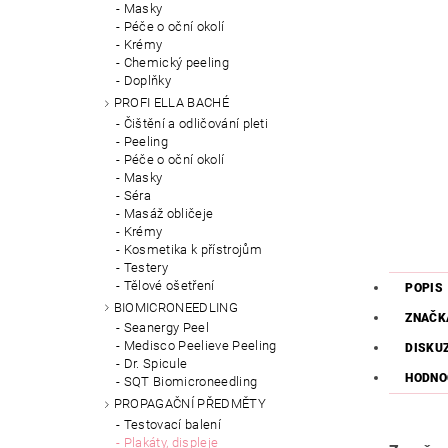
Masky
Péče o oční okolí
Krémy
Chemický peeling
Doplňky
PROFI ELLA BACHÉ
Čištění a odličování pleti
Peeling
Péče o oční okolí
Masky
Séra
Masáž obličeje
Krémy
Kosmetika k přístrojům
Testery
Tělové ošetření
POPIS
BIOMICRONEEDLING
ZNAČK
Seanergy Peel
Medisco Peelieve Peeling
DISKU
Dr. Spicule
HODNO
SQT Biomicroneedling
PROPAGAČNÍ PŘEDMĚTY
Testovací balení
Plakáty, displeje