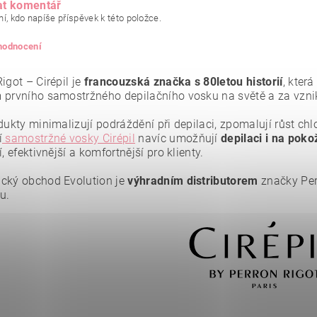
at komentář
í, kdo napíše příspěvek k této položce.
 hodnocení
igot – Cirépil je
francouzská značka s 80letou historií
, kter
 prvního samostržného depilačního vosku na světě a za vznik
dukty minimalizují podráždění při depilaci, zpomalují růst ch
í
samostržné vosky Cirépil
navíc umožňují
depilaci i na pok
í, efektivnější a komfortnější pro klienty.
cký obchod Evolution je
výhradním distributorem
značky Per
u.
ním hodnocení souhlasíte se
zásadami ochrany osobních údajů
.