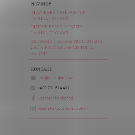
NOVINKY
ÉLAN KERA VEG: POSTUP
LAMINACE OBOČÍ
RUTHIE BELLE: POSTUP
LAMINACE OBOČÍ
EXOSOMY V KOSMETICE: CO JSOU
ZAČ A PROČ SE O NICH TOLIK
MLUVÍ?
KONTAKT
info
@
depilujeme.cz
+420 731 514 401
Kosmetický obchod
kosmetickyobchodevolution