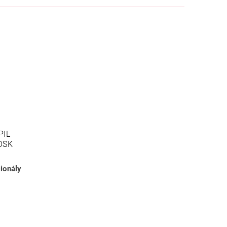
PIL
OSK
ionály