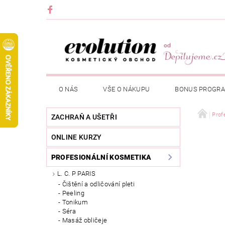
O NÁS
VŠE O NÁKUPU
BONUS PROGR
Prof
ZACHRAŇ A UŠETŘI
ONLINE KURZY
PROFESIONÁLNÍ KOSMETIKA
L. C. P PARIS
Čištění a odličování pleti
Peeling
Tonikum
Séra
Masáž obličeje