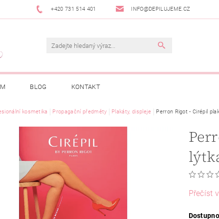
+420 731 514 401
INFO@DEPILUJEME.CZ
AM
BLOG
KONTAKT
esionální kosmetika
Propagační předměty
Plakáty, displeje
Perron Rigot - Cirépil pla
Perr
lýtk
Přečíst v
Dostupno