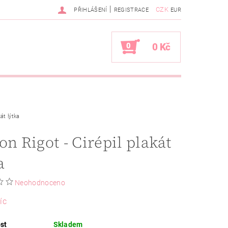
|
CZK
PŘIHLÁŠENÍ
REGISTRACE
EUR
0
0 Kč
kát lýtka
on Rigot - Cirépil plakát
a
Neohodnoceno
íc
st
Skladem