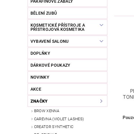
PARAFÍNOVÉ ZÁBALY
BĚLENÍ ZUBŮ
KOSMETICKÉ PŘÍSTROJE A
PŘÍSTROJOVÁ KOSMETIKA
VYBAVENÍ SALONU
DOPLŇKY
DÁRKOVÉ POUKAZY
NOVINKY
AKCE
P
TONI
ZNAČKY
BROW XENNA
Pouze
CAREVNA (VIOLET LASHES)
CREATOR SYNTHETIC