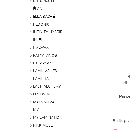
DR. SPICULE
ÉLAN
ELLA BACHÉ
HEDONIC
INFINITY HYBRID
INLEI
ITALWAX
KATYA VINOG
L.C.P.PARIS
LAMI LASHES
P
LAMITTA
ŠE
LASH ALCHEMY
LEVISSIME
Pouze
MAXYMOVA
MIA
MY LAMINATION
Buďte prvn
NIKK MOLE