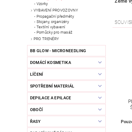
Země vý
Vzorky
VYBAVENÍ PROVOZOVNY
Propagační předměty
Stojany, organizéry
SOUVIS
Textilní vybavení
Pomůcky pro masáž
PRO TRENÉRY
BB GLOW - MICRONEEDLING
DOMÁCÍ KOSMETIKA
LÍČENÍ
SPOTŘEBNÍ MATERIÁL
DEPILACE A EPILACE
P
OBOČÍ
ŘASY
Pouze