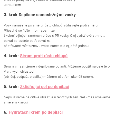
ubrouskem.
3. krok Depilace samostržnými vosky
Vosk nanášejte po směru růstu chlupů, strhávejte proti směru.
Případně se řiďte informacemi ze
školení o jiných směrech práce s PR vosky. Olej vydrží dvě strhnutí,
pokud se budete potřebovat na
ošetřované místo znovu vrátit, naneste olej ještě jednou.
4. krok:
Sérum proti růstu chlupů
Sérum vmasírujeme v depilované oblasti. Můžeme použít na celé tělo.
V citlivých oblastech
(obličej, podpaží, brazilka) můžeme ošetření ukončit sérem.
5. krok:
Zklidňující gel po depilaci
Nepoužíváme na citlivé oblasti a u těhotných žen. Gel vmasírováváme
směrem k srdci.
6.
Hydratační krém po depilaci