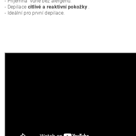
- Příjemná vůně bez alergenů.
- Depilace
citlivé a reaktivní pokožky
.
- Ideální pro první depilace.