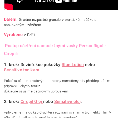
Balení:
Snadno rozpustné granule v praktickém sáčku s
opakovaným uzávěrem.
Vyrobeno
v Paříži.
Postup ošetření samostržnými vosky Perron Rigot -
Cirépil:
1. krok: Dezinfekce pokožky
Blue Lotion
nebo
Sensitive tonikem
Pokožku očistíme vatovými tampony namočenými v předdepilačním
přípravku. Zbytky tonika
důkladně osušíme papírovým ubrouskem.
2. krok:
Cirépil Olej
nebo
Sensitive olej
.
Aplikujeme malou kapičku, která rozmasírováním vytvoří lehký film. V
případě přebytku oleje osušte pokožku papírovým