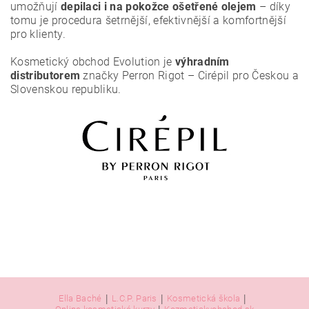
umožňují
depilaci i na pokožce ošetřené olejem
– díky
tomu je procedura šetrnější, efektivnější a komfortnější
pro klienty.
Kosmetický obchod Evolution je
výhradním
distributorem
značky Perron Rigot – Cirépil pro Českou a
Slovenskou republiku.
|
|
|
Ella Baché
L.C.P. Paris
Kosmetická škola