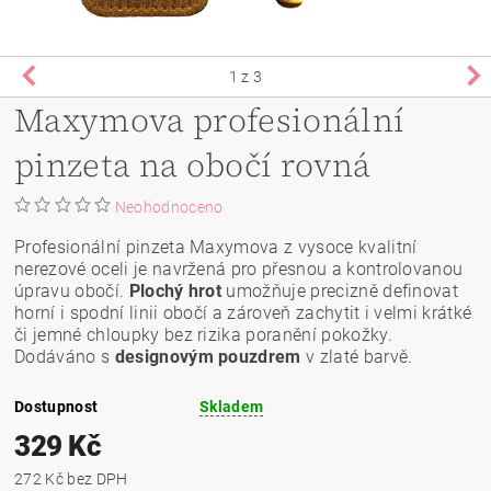
1
z 3
Maxymova profesionální
pinzeta na obočí rovná
Neohodnoceno
Profesionální pinzeta Maxymova z vysoce kvalitní
nerezové oceli je navržená pro přesnou a kontrolovanou
úpravu obočí.
Plochý hrot
umožňuje precizně definovat
horní i spodní linii obočí a zároveň zachytit i velmi krátké
či jemné chloupky bez rizika poranění pokožky.
Dodáváno s
designovým pouzdrem
v zlaté barvě.
Dostupnost
Skladem
329 Kč
272 Kč bez DPH