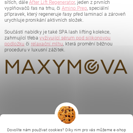
sítích, dále
After Lift Regenerator
, jeden z prvních
vyplňovačů řas na trhu, či
Amino Prep
, speciální
přípravek, který regeneruje řasy před laminací a zároveň
urychluje pronikání aktivních složek.
Vložením hodnocení souhlasíte se
zásadami ochrany
osobních údajů
.
Součástí nabídky je také SPA lash lifting kolekce,
zahrnující třeba
vyživující sérum pod silikonovou
podložku
či
relaxační mlhu
, která promění běžnou
proceduru v luxusní zážitek.
|
|
|
Ella Baché
L.C.P. Paris
Kosmetická škola
|
Dovolíte nám používat cookies? Díky nim pro vás můžeme e-shop
Online kosmetické kurzy
Kozmetickyobchod.sk