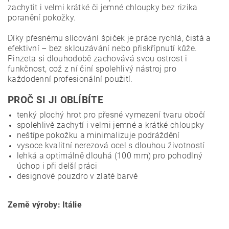
zachytit i velmi krátké či jemné chloupky bez rizika
poranění pokožky.
Díky přesnému slícování špiček je práce rychlá, čistá a
efektivní – bez sklouzávání nebo přiskřípnutí kůže.
Pinzeta si dlouhodobě zachovává svou ostrost i
funkčnost, což z ní činí spolehlivý nástroj pro
každodenní profesionální použití.
PROČ SI JI OBLÍBÍTE
tenký plochý hrot pro přesné vymezení tvaru obočí
spolehlivě zachytí i velmi jemné a krátké chloupky
neštípe pokožku a minimalizuje podráždění
vysoce kvalitní nerezová ocel s dlouhou životností
lehká a optimálně dlouhá (100 mm) pro pohodlný
úchop i při delší práci
designové pouzdro v zlaté barvě
Země výroby: Itálie