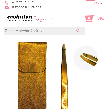
+420 731 514 401
CZK
EUR
INFO@DEPILUJEME.CZ
0
0 Kč