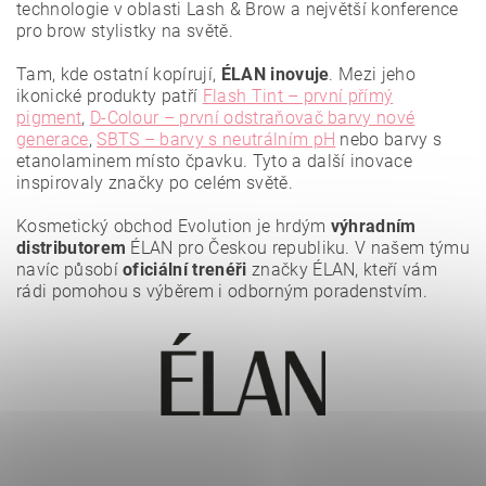
Vložením hodnocení souhlasíte se
zásadami ochrany
technologie v oblasti Lash & Brow a největší konference
osobních údajů
.
pro brow stylistky na světě.
Tam, kde ostatní kopírují,
ÉLAN inovuje
. Mezi jeho
ikonické produkty patří
Flash Tint – první přímý
pigment
,
D-Colour – první odstraňovač barvy nové
generace
,
SBTS – barvy s neutrálním pH
nebo barvy s
etanolaminem místo čpavku. Tyto a další inovace
inspirovaly značky po celém světě.
Kosmetický obchod Evolution je hrdým
výhradním
distributorem
ÉLAN pro Českou republiku. V našem týmu
navíc působí
oficiální trenéři
značky ÉLAN, kteří vám
rádi pomohou s výběrem i odborným poradenstvím.