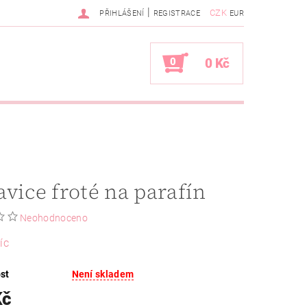
|
CZK
PŘIHLÁŠENÍ
REGISTRACE
EUR
0
0 Kč
vice froté na parafín
Neohodnoceno
íc
st
Není skladem
Kč