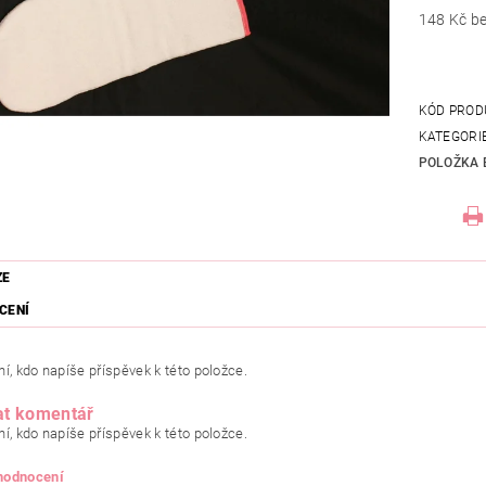
148
KÓD PROD
KATEGORI
POLOŽKA 
ZE
CENÍ
í, kdo napíše příspěvek k této položce.
at komentář
í, kdo napíše příspěvek k této položce.
 hodnocení