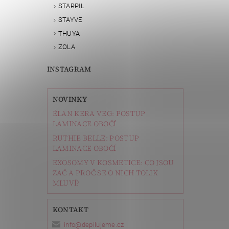
STARPIL
STAYVE
THUYA
ZOLA
INSTAGRAM
NOVINKY
ÉLAN KERA VEG: POSTUP
LAMINACE OBOČÍ
RUTHIE BELLE: POSTUP
LAMINACE OBOČÍ
EXOSOMY V KOSMETICE: CO JSOU
ZAČ A PROČ SE O NICH TOLIK
MLUVÍ?
KONTAKT
info
@
depilujeme.cz