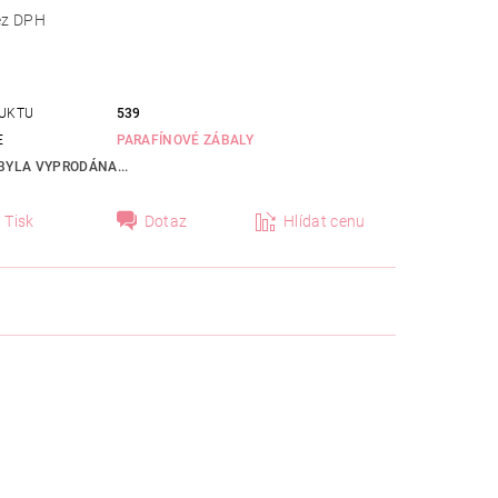
 Kč bez DPH
UKTU
539
E
PARAFÍNOVÉ ZÁBALY
BYLA VYPRODÁNA...
Tisk
Dotaz
Hlídat cenu