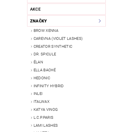
AKCE
ZNAČKY
BROW XENNA
CAREVNA (VIOLET LASHES)
CREATOR SYNTHETIC
DR. SPICULE
ÉLAN
ELLA BACHÉ
Vlože
HEDONIC
INFINITY HYBRID
INLEI
ITALWAX
KATYA VINOG
L.C.P.PARIS
LAMI LASHES