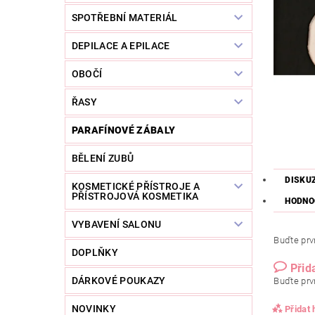
SPOTŘEBNÍ MATERIÁL
DEPILACE A EPILACE
OBOČÍ
ŘASY
PARAFÍNOVÉ ZÁBALY
BĚLENÍ ZUBŮ
DISKU
KOSMETICKÉ PŘÍSTROJE A
PŘÍSTROJOVÁ KOSMETIKA
HODNO
VYBAVENÍ SALONU
Buďte prvn
DOPLŇKY
Přid
DÁRKOVÉ POUKAZY
Buďte prvn
NOVINKY
Přidat