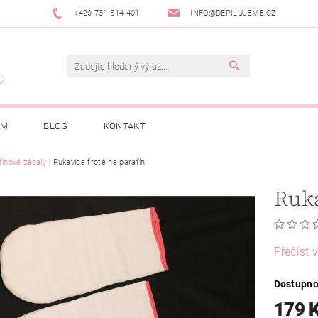
+420 731 514 401
INFO@DEPILUJEME.CZ
AM
BLOG
KONTAKT
fínové zábaly
Rukavice froté na parafín
Ruka
Přečíst v
Dostupno
179 