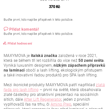
370 Kč
Buďte první, kdo napíše příspěvek k této položce.
Přidat komentář
Buďte první, kdo napíše příspěvek k této položce.
Přidat hodnocení
MAXYMOVA je
italská značka
založená v roce 2021,
která se během tří let rozšířila do více než
50 zemí světa
.
Vyniká luxusním designem,
nízkým zápachem přípravků
na laminaci
obočí a lash lifting, ekologickým přístupem
a také inovativní řadou produktů pro SPA lash lifting.
Mezi ikonické produkty MAXYMOVA patří například
zlatá
řada pro lash lifting
– první na světě, která obsahovala
zlaté částečky pro atraktivní prezentaci na sociálních
sítích, dále
After Lift Regenerator
, jeden z prvních
vyplňovačů řas na trhu, či
Amino Prep
, speciální