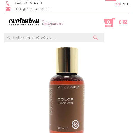
+420 731 514 401
CZK
EUR
INFO@DEPILUJEME.CZ
0
0 Kč