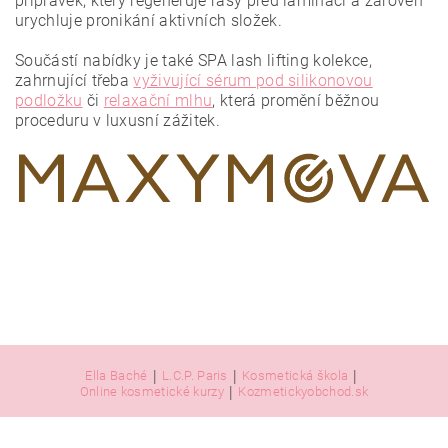
přípravek, který regeneruje řasy před laminací a zároveň
urychluje pronikání aktivních složek.
Vložením hodnocení souhlasíte se
zásadami ochrany
osobních údajů
.
Součástí nabídky je také SPA lash lifting kolekce,
zahrnující třeba
vyživující sérum pod silikonovou
podložku
či
relaxační mlhu
, která promění běžnou
proceduru v luxusní zážitek.
|
|
|
Ella Baché
L.C.P. Paris
Kosmetická škola
|
Online kosmetické kurzy
Kozmetickyobchod.sk