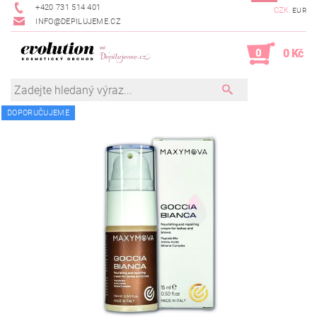
+420 731 514 401
CZK
EUR
INFO@DEPILUJEME.CZ
0
0 Kč
DOPORUČUJEME