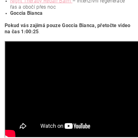
Night Therapy Repair Balm
– intenzivní regenerace
řas a obočí přes noc
Goccia Bianca
Pokud vás zajímá pouze Goccia Bianca, přetočte video
na čas 1:00:25
.