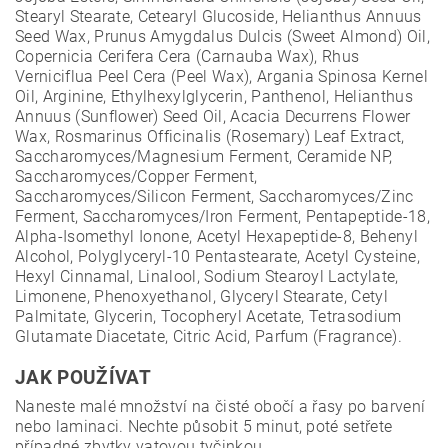
Stearyl Stearate, Cetearyl Glucoside, Helianthus Annuus
Seed Wax, Prunus Amygdalus Dulcis (Sweet Almond) Oil,
Copernicia Cerifera Cera (Carnauba Wax), Rhus
Verniciflua Peel Cera (Peel Wax), Argania Spinosa Kernel
Oil, Arginine, Ethylhexylglycerin, Panthenol, Helianthus
Annuus (Sunflower) Seed Oil, Acacia Decurrens Flower
Wax, Rosmarinus Officinalis (Rosemary) Leaf Extract,
Saccharomyces/Magnesium Ferment, Ceramide NP,
Saccharomyces/Copper Ferment,
Saccharomyces/Silicon Ferment, Saccharomyces/Zinc
Ferment, Saccharomyces/Iron Ferment, Pentapeptide-18,
Alpha-Isomethyl Ionone, Acetyl Hexapeptide-8, Behenyl
Alcohol, Polyglyceryl-10 Pentastearate, Acetyl Cysteine,
Hexyl Cinnamal, Linalool, Sodium Stearoyl Lactylate,
Limonene, Phenoxyethanol, Glyceryl Stearate, Cetyl
Palmitate, Glycerin, Tocopheryl Acetate, Tetrasodium
Glutamate Diacetate, Citric Acid, Parfum (Fragrance).
JAK POUŽÍVAT
Naneste malé množství na čisté obočí a řasy po barvení
nebo laminaci. Nechte působit 5 minut, poté setřete
případné zbytky vatovou tyčinkou.