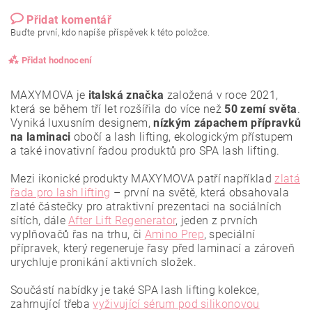
Přidat komentář
Buďte první, kdo napíše příspěvek k této položce.
Přidat hodnocení
MAXYMOVA je
italská značka
založená v roce 2021,
která se během tří let rozšířila do více než
50 zemí světa
.
Vyniká luxusním designem,
nízkým zápachem přípravků
na laminaci
obočí a lash lifting, ekologickým přístupem
a také inovativní řadou produktů pro SPA lash lifting.
Mezi ikonické produkty MAXYMOVA patří například
zlatá
řada pro lash lifting
– první na světě, která obsahovala
zlaté částečky pro atraktivní prezentaci na sociálních
sítích, dále
After Lift Regenerator
, jeden z prvních
vyplňovačů řas na trhu, či
Amino Prep
, speciální
přípravek, který regeneruje řasy před laminací a zároveň
urychluje pronikání aktivních složek.
Vložením hodnocení souhlasíte se
zásadami ochrany
osobních údajů
.
Součástí nabídky je také SPA lash lifting kolekce,
zahrnující třeba
vyživující sérum pod silikonovou