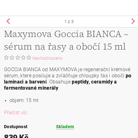
1
z 3
Maxymova Goccia BIANCA –
sérum na řasy a obočí 15 ml
Neohodnoceno
GOCCIA BIANCA od MAXYMOVA je regenerační krémové
sérum, které posiluje a zvláčňuje chloupky řas i obočí
po
laminaci a barvení
. Obsahuje
peptidy, ceramidy a
fermentované minerály
.
objem: 15 ml
Přečíst víc
Dostupnost
Skladem
839 Kč