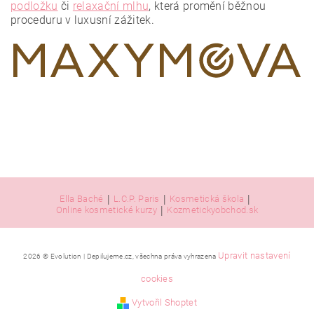
podložku
či
relaxační mlhu
, která promění běžnou
proceduru v luxusní zážitek.
|
|
|
Ella Baché
L.C.P. Paris
Kosmetická škola
|
Online kosmetické kurzy
Kozmetickyobchod.sk
Upravit nastavení
2026 © Evolution | Depilujeme.cz, všechna práva vyhrazena
cookies
Vytvořil Shoptet