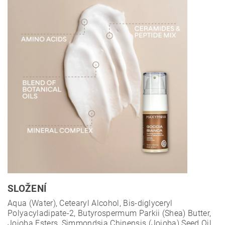
SLOŽENÍ
Aqua (Water), Cetearyl Alcohol, Bis-diglyceryl
Polyacyladipate-2, Butyrospermum Parkii (Shea) Butter,
Jojoba Esters, Simmondsia Chinensis (Jojoba) Seed Oil,