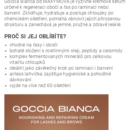
Goccia Bianca od MAXYMOVA je výživné krémové sérum
určené k regeneraci obočí a řas po laminaci nebo
barvení. Zklidňuje, hydratuje a posiluje chloupky po
chemickém ošetření, pomáhá obnovit jejich přirozenou
strukturu a zanechává je jemné, pružné a zdravě lesklé.
PROČ SI JEJ OBLÍBÍTE?
vhodné na řasy i obočí
bohaté složení s rostlinnými oleji, peptidy a ceramidy
komplex fermentovaných minerálů pro celkovou
vitalitu chloupků
ideální jako závěrečný krok po laminaci i barvení
airless lahvička zajišťuje hygienické a pohodlné
dávkování
vyjde na více než 60 ošetření