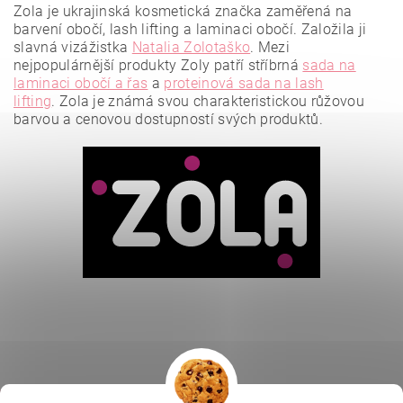
Zola je ukrajinská kosmetická značka zaměřená na
barvení obočí, lash lifting a laminaci obočí. Založila ji
slavná vizážistka
Natalia Zolotaško
.
Mezi
nejpopulárnější produkty Zoly patří stříbrná
sada na
laminaci obočí a řas
a
proteinová sada na lash
lifting
.
Zola je známá svou charakteristickou růžovou
barvou a cenovou dostupností svých produktů.
Vložením hodnocení souhlasíte se
zásadami ochrany
osobních údajů
.