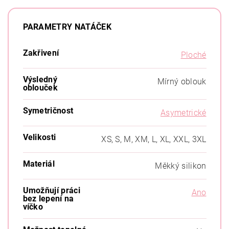
PARAMETRY NATÁČEK
Zakřivení
Ploché
Výsledný
Mírný oblouk
oblouček
Symetričnost
Asymetrické
Velikosti
XS, S, M, XM, L, XL, XXL, 3XL
Materiál
Měkký silikon
Umožňují práci
Ano
bez lepení na
víčko