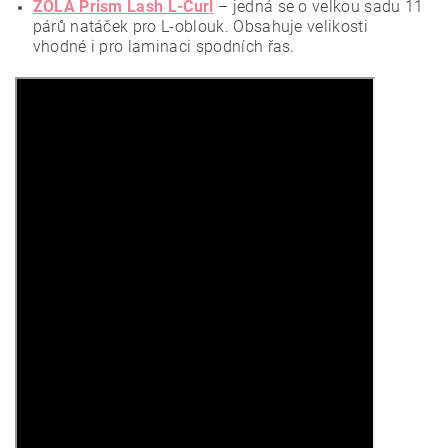
ZOLA Prism Lash L-Curl
– jedná se o velkou sadu 11
párů natáček pro L-oblouk. Obsahuje velikosti
vhodné i pro laminaci spodních řas.