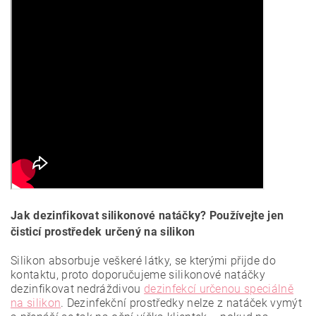
Jak dezinfikovat silikonové natáčky? Používejte jen
čisticí prostředek určený na silikon
Silikon absorbuje veškeré látky, se kterými přijde do
kontaktu, proto doporučujeme silikonové natáčky
dezinfikovat nedráždivou
dezinfekcí určenou speciálně
na silikon
. Dezinfekční prostředky nelze z natáček vymýt