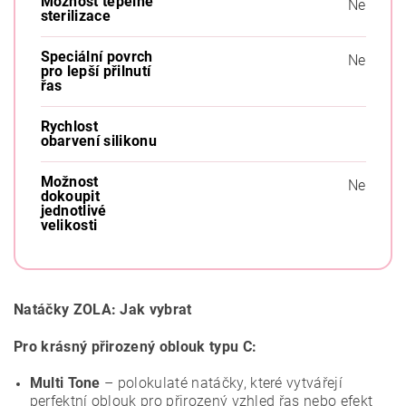
Možnost tepelné
Ne
sterilizace
Speciální povrch
Ne
pro lepší přilnutí
řas
Rychlost
obarvení silikonu
Možnost
Ne
dokoupit
jednotlivé
velikosti
Natáčky ZOLA: Jak vybrat
Pro krásný přirozený oblouk typu C:
Multi Tone
–
p
olokulaté natáčky, které vytvářejí
perfektní oblouk pro přirozený vzhled řas nebo efekt