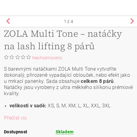
1
z 4
ZOLA Multi Tone – natáčky
na lash lifting 8 párů
Neohodnoceno
S barevnými natáčkami ZOLA Multi Tone vytvoříte
dokonalý, přirozeně vypadající oblouček, nebo efekt jako
u mrkací panenky. Sada obsahuje
celkem 8 párů
.
Natáčky jsou vyrobeny z ultra měkkého silikonu prémiové
kvality.
velikosti v sadě:
XS
,
S, M, XM, L, XL, XXL, 3XL
Přečíst víc
Dostupnost
Skladem