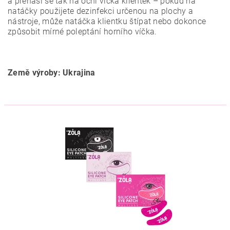
a přenáší se tak na oční víčka klientek – pokud na
natáčky použijete dezinfekci určenou na plochy a
nástroje, může natáčka klientku štípat nebo dokonce
způsobit mírné poleptání horního víčka.
Země výroby: Ukrajina