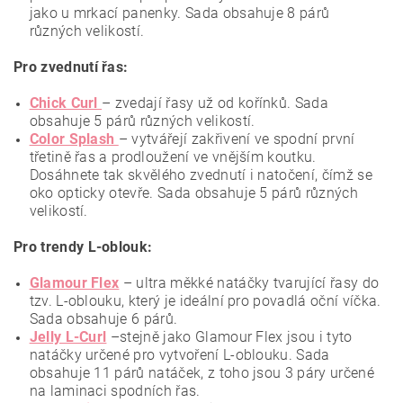
jako u mrkací panenky. Sada obsahuje 8 párů
různých velikostí.
Pro zvednutí řas:
Chick Curl
–
zvedají řasy už od kořínků. Sada
obsahuje 5 párů různých velikostí.
Color Splash
– vytvářejí zakřivení ve spodní první
třetině řas a prodloužení ve vnějším koutku.
Dosáhnete tak skvělého zvednutí i natočení, čímž se
oko opticky otevře. Sada obsahuje 5 párů různých
velikostí.
Pro trendy L-oblouk:
Glamour Flex
– ultra měkké natáčky tvarující řasy do
tzv. L-oblouku, který je ideální pro povadlá oční víčka.
Sada obsahuje 6 párů.
Jelly L-Curl
–stejně jako Glamour Flex jsou i tyto
natáčky určené pro vytvoření L-oblouku. Sada
obsahuje 11 párů natáček, z toho jsou 3 páry určené
na laminaci spodních řas.