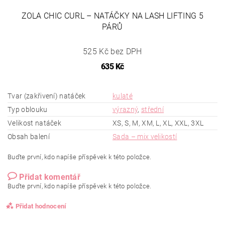
ZOLA CHIC CURL – NATÁČKY NA LASH LIFTING 5
PÁRŮ
525 Kč bez DPH
635 Kč
Tvar (zakřivení) natáček
kulaté
Typ oblouku
výrazný
,
střední
Velikost natáček
XS, S, M, XM, L, XL, XXL, 3XL
Obsah balení
Sada – mix velikostí
Buďte první, kdo napíše příspěvek k této položce.
Přidat komentář
Buďte první, kdo napíše příspěvek k této položce.
Přidat hodnocení