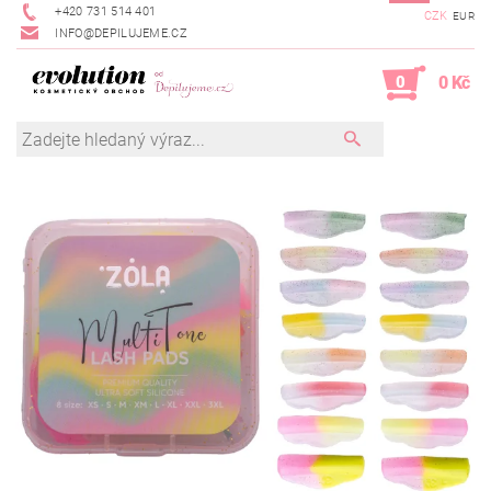
+420 731 514 401
CZK
EUR
INFO@DEPILUJEME.CZ
0
0 Kč