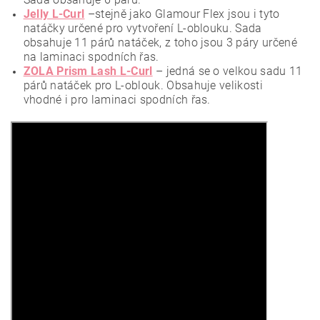
Jelly L-Curl
–stejně jako Glamour Flex jsou i tyto
natáčky určené pro vytvoření L-oblouku. Sada
obsahuje 11 párů natáček, z toho jsou 3 páry určené
na laminaci spodních řas.
ZOLA Prism Lash L-Curl
– jedná se o velkou sadu 11
párů natáček pro L-oblouk. Obsahuje velikosti
vhodné i pro laminaci spodních řas.