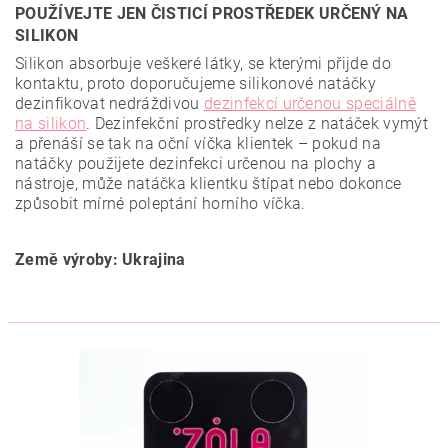
POUŽÍVEJTE JEN ČISTICÍ PROSTŘEDEK URČENÝ NA
SILIKON
Silikon absorbuje veškeré látky, se kterými přijde do
kontaktu, proto doporučujeme silikonové natáčky
dezinfikovat nedráždivou
dezinfekcí určenou speciálně
na silikon
. Dezinfekční prostředky nelze z natáček vymýt
a přenáší se tak na oční víčka klientek – pokud na
natáčky použijete dezinfekci určenou na plochy a
nástroje, může natáčka klientku štípat nebo dokonce
způsobit mírné poleptání horního víčka.
Země výroby: Ukrajina