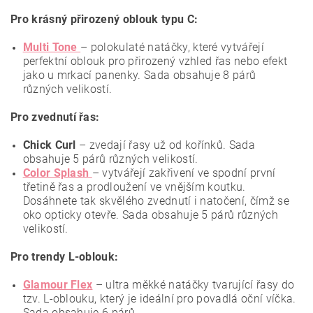
Pro krásný přirozený oblouk typu C:
Multi Tone
–
p
olokulaté natáčky, které vytvářejí
perfektní oblouk pro přirozený vzhled řas nebo efekt
jako u mrkací panenky. Sada obsahuje 8 párů
různých velikostí.
Pro zvednutí řas:
Chick Curl
–
zvedají řasy už od kořínků. Sada
obsahuje 5 párů různých velikostí.
Color Splash
– vytvářejí zakřivení ve spodní první
třetině řas a prodloužení ve vnějším koutku.
Dosáhnete tak skvělého zvednutí i natočení, čímž se
oko opticky otevře. Sada obsahuje 5 párů různých
velikostí.
Pro trendy L-oblouk:
Glamour Flex
– ultra měkké natáčky tvarující řasy do
tzv. L-oblouku, který je ideální pro povadlá oční víčka.
Sada obsahuje 6 párů.