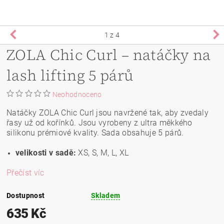
1
z 4
ZOLA Chic Curl – natáčky na
lash lifting 5 párů
Neohodnoceno
Natáčky ZOLA Chic Curl jsou navržené tak, aby zvedaly
řasy už od kořínků. Jsou vyrobeny z ultra měkkého
silikonu prémiové kvality. Sada obsahuje 5 párů.
velikosti v sadě:
XS
,
S, M, L, XL
Přečíst víc
Dostupnost
Skladem
635 Kč