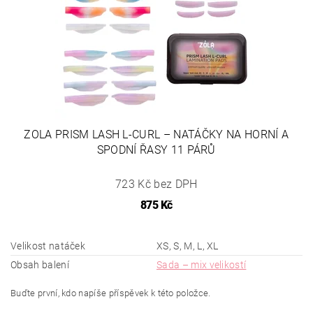
ZOLA PRISM LASH L-CURL – NATÁČKY NA HORNÍ A
SPODNÍ ŘASY 11 PÁRŮ
723 Kč bez DPH
875 Kč
Velikost natáček
XS, S, M, L, XL
Obsah balení
Sada – mix velikostí
Buďte první, kdo napíše příspěvek k této položce.