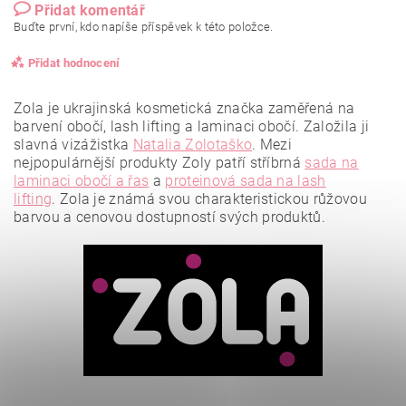
Přidat komentář
Buďte první, kdo napíše příspěvek k této položce.
Přidat hodnocení
Zola je ukrajinská kosmetická značka zaměřená na
barvení obočí, lash lifting a laminaci obočí. Založila ji
slavná vizážistka
Natalia Zolotaško
.
Mezi
nejpopulárnější produkty Zoly patří stříbrná
sada na
laminaci obočí a řas
a
proteinová sada na lash
lifting
.
Zola je známá svou charakteristickou růžovou
barvou a cenovou dostupností svých produktů.
Vložením hodnocení souhlasíte se
zásadami ochrany
osobních údajů
.