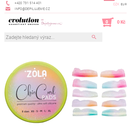
+420 731 514 401
CZK
EUR
INFO@DEPILUJEME.CZ
0
0 Kč