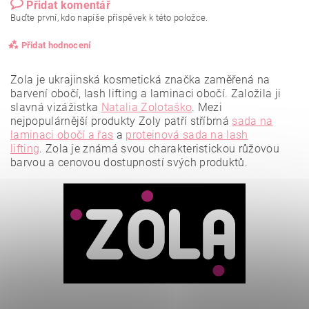
Přidat komentář
Buďte první, kdo napíše příspěvek k této položce.
Přidat hodnocení
Zola je ukrajinská kosmetická značka zaměřená na
barvení obočí, lash lifting a laminaci obočí. Založila ji
slavná vizážistka
Natalia Zolotaško
.
Mezi
nejpopulárnější produkty Zoly patří stříbrná
sada na
laminaci obočí a řas
a
proteinová sada na lash
lifting
.
Zola je známá svou charakteristickou růžovou
barvou a cenovou dostupností svých produktů.
Vložením hodnocení souhlasíte se
zásadami ochrany
osobních údajů
.