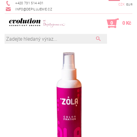
+420 731 514 401
CZK
EUR
INFO@DEPILUJEME.CZ
0
0 Kč