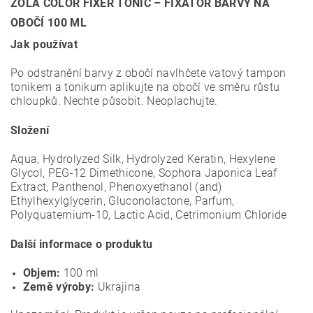
ZOLA COLOR FIXER TONIC – FIXÁTOR BARVY NA
OBOČÍ 100 ML
Jak používat
Po odstranění barvy z obočí navlhčete vatový tampon
tonikem a tonikum aplikujte na obočí ve směru růstu
chloupků. Nechte působit. Neoplachujte.
Složení
Aqua, Hydrolyzed Silk, Hydrolyzed Keratin, Hexylene
Glycol, PEG-12 Dimethicone, Sophora Japonica Leaf
Extract, Panthenol, Phenoxyethanol (and)
Ethylhexylglycerin, Gluconolactone, Parfum,
Polyquaternium-10, Lactic Acid, Cetrimonium Chloride
Další informace o produktu
Objem:
100 ml
Země výroby:
Ukrajina