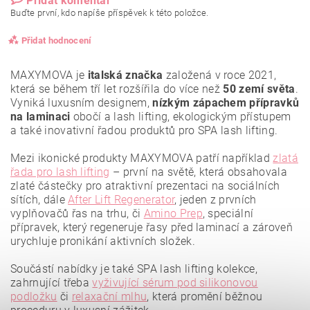
Přidat komentář
Buďte první, kdo napíše příspěvek k této položce.
Přidat hodnocení
MAXYMOVA je
italská značka
založená v roce 2021,
která se během tří let rozšířila do více než
50 zemí světa
.
Vyniká luxusním designem,
nízkým zápachem přípravků
na laminaci
obočí a lash lifting, ekologickým přístupem
a také inovativní řadou produktů pro SPA lash lifting.
Mezi ikonické produkty MAXYMOVA patří například
zlatá
řada pro lash lifting
– první na světě, která obsahovala
zlaté částečky pro atraktivní prezentaci na sociálních
sítích, dále
After Lift Regenerator
, jeden z prvních
vyplňovačů řas na trhu, či
Amino Prep
, speciální
přípravek, který regeneruje řasy před laminací a zároveň
urychluje pronikání aktivních složek.
Vložením hodnocení souhlasíte se
zásadami ochrany
osobních údajů
.
Součástí nabídky je také SPA lash lifting kolekce,
zahrnující třeba
vyživující sérum pod silikonovou
podložku
či
relaxační mlhu
, která promění běžnou