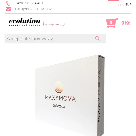
+420 731 514 401
CZK
EUR
INFO@DEPILUJEME.CZ
0
0 Kč