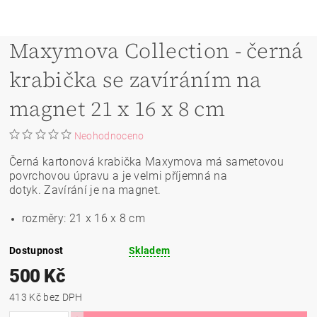
Maxymova Collection - černá
krabička se zavíráním na
magnet 21 x 16 x 8 cm
Neohodnoceno
Černá kartonová krabička Maxymova má sametovou
povrchovou úpravu a je velmi příjemná na
dotyk. Zavírání je na magnet.
rozměry:
21 x 16 x 8 cm
Dostupnost
Skladem
500 Kč
413 Kč bez DPH