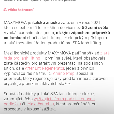
Přidat hodnocení
MAXYMOVA je
italská značka
založená v roce 2021,
která se během tří let rozšířila do více než
50 zemí světa
.
Vyniká luxusním designem,
nízkým zápachem přípravků
na laminaci
obočí a lash lifting, ekologickým přístupem
a také inovativní řadou produktů pro SPA lash lifting.
Mezi ikonické produkty MAXYMOVA patří například
zlatá
řada pro lash lifting
– první na světě, která obsahovala
zlaté částečky pro atraktivní prezentaci na sociálních
sítích, dále
After Lift Regenerator
, jeden z prvních
vyplňovačů řas na trhu, či
Amino Prep
, speciální
přípravek, který regeneruje řasy před laminací a zároveň
urychluje pronikání aktivních složek.
Vložením hodnocení souhlasíte se
zásadami ochrany
osobních údajů
.
Součástí nabídky je také SPA lash lifting kolekce,
zahrnující třeba
vyživující sérum pod silikonovou
podložku
či
relaxační mlhu
, která promění běžnou
proceduru v luxusní zážitek.