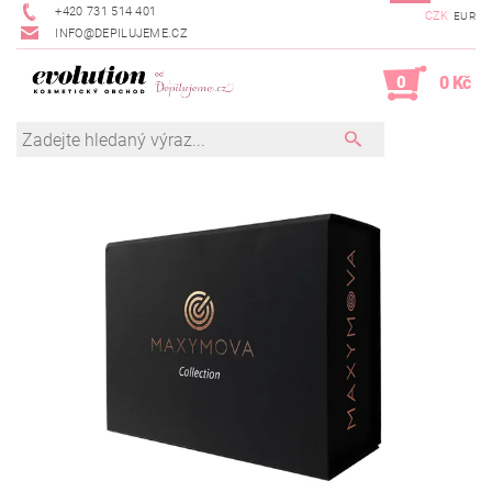
+420 731 514 401
CZK
EUR
INFO@DEPILUJEME.CZ
0
0 Kč