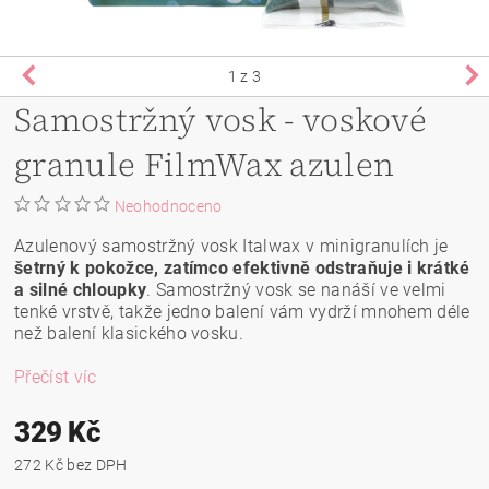
1
z 3
Samostržný vosk - voskové
granule FilmWax azulen
Neohodnoceno
Azulenový samostržný vosk Italwax v minigranulích je
šetrný k pokožce, zatímco efektivně odstraňuje i krátké
a silné chloupky
. Samostržný vosk se nanáší ve velmi
tenké vrstvě, takže jedno balení vám vydrží mnohem déle
než balení klasického vosku.
Přečíst víc
329 Kč
272 Kč bez DPH