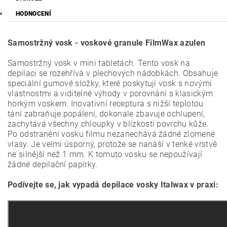
HODNOCENÍ
Samostržný vosk - voskové granule FilmWax azulen
Samostržný vosk v mini tabletách. Tento vosk na
depilaci se rozehřívá v plechových nádobkách. Obsahuje
speciální gumové složky, které poskytují vosk s novými
vlastnostmi a viditelné výhody v porovnání s klasickým
horkým voskem. Inovativní receptura s nižší teplotou
tání zabraňuje popálení, dokonale zbavuje ochlupení,
zachytává všechny chloupky v blízkosti povrchu kůže.
Po odstranění vosku filmu nezanechává žádné zlomené
vlasy. Je velmi úsporný, protože se nanáší v tenké vrstvě
ne silnější než 1 mm. K tomuto vosku se nepoužívají
žádné depilační papírky.
Podívejte se, jak vypadá depilace vosky Italwax v praxi: