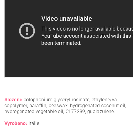
Složení:
colophonium glyceryl rosinate, ethylene/va
copolymer, paraffin, beeswax, hydrogenated coconut oil,
hydrogenated vegetable oil, CI 77289, guaiazulene.
Vyrobeno:
Itálie