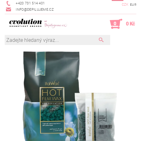
+420 731 514 401
CZK
EUR
INFO@DEPILUJEME.CZ
0
0 Kč