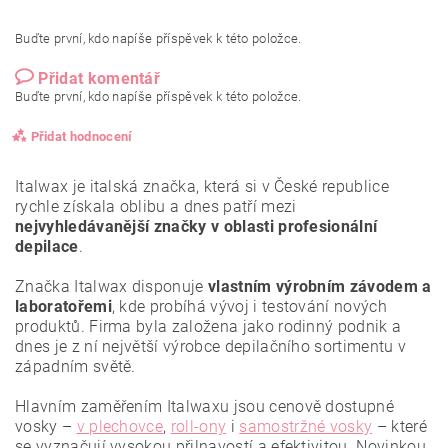
Buďte první, kdo napíše příspěvek k této položce.
Přidat komentář
Buďte první, kdo napíše příspěvek k této položce.
Přidat hodnocení
Italwax je italská značka, která si v České republice
rychle získala oblibu a dnes patří mezi
nejvyhledávanější značky v oblasti profesionální
depilace
.
Značka Italwax disponuje
vlastním výrobním závodem a
laboratořemi
, kde probíhá vývoj i testování nových
produktů. Firma byla založena jako rodinný podnik a
dnes je z ní největší výrobce depilačního sortimentu v
západním světě.
Hlavním zaměřením Italwaxu jsou cenově dostupné
vosky –
v plechovce
,
roll-ony
i
samostržné vosky
– které
se vyznačují vysokou přilnavostí a efektivitou.
Novinkou
Vložením hodnocení souhlasíte se
zásadami ochrany