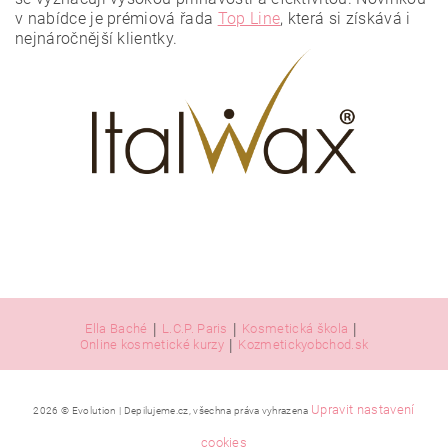
osobních údajů
.
v nabídce je prémiová řada
Top Line
, která si získává i
nejnáročnější klientky.
|
|
|
Ella Baché
L.C.P. Paris
Kosmetická škola
|
Online kosmetické kurzy
Kozmetickyobchod.sk
Upravit nastavení
2026 © Evolution | Depilujeme.cz, všechna práva vyhrazena
cookies