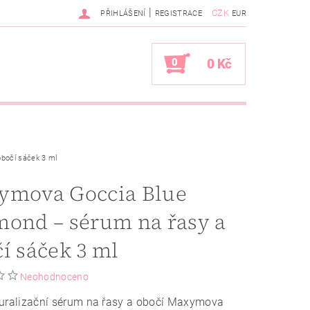
|
CZK
PŘIHLÁŠENÍ
REGISTRACE
EUR
0
0 Kč
bočí sáček 3 ml
ymova Goccia Blue
ond – sérum na řasy a
í sáček 3 ml
Neohodnoceno
turalizační sérum na řasy a obočí Maxymova