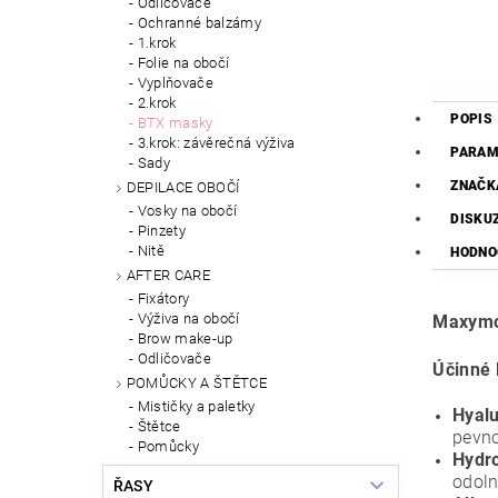
Odličovače
Ochranné balzámy
1.krok
Folie na obočí
Vyplňovače
2.krok
POPIS
BTX masky
3.krok: závěrečná výživa
PARAM
Sady
ZNAČK
DEPILACE OBOČÍ
Vosky na obočí
DISKU
Pinzety
Nitě
HODNO
AFTER CARE
Fixátory
Výživa na obočí
Maxymov
Brow make-up
Odličovače
Účinné 
POMŮCKY A ŠTĚTCE
Mističky a paletky
Hyalu
Štětce
pevno
Pomůcky
Hydro
odoln
ŘASY