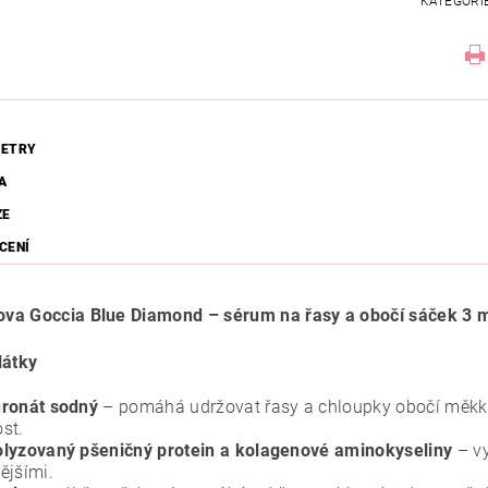
KATEGORI
ETRY
A
ZE
CENÍ
a Goccia Blue Diamond – sérum na řasy a obočí sáček 3 
látky
ronát sodný
– pomáhá udržovat řasy a chloupky obočí měkké 
st.
lyzovaný pšeničný protein a kolagenové aminokyseliny
– vy
ějšími.