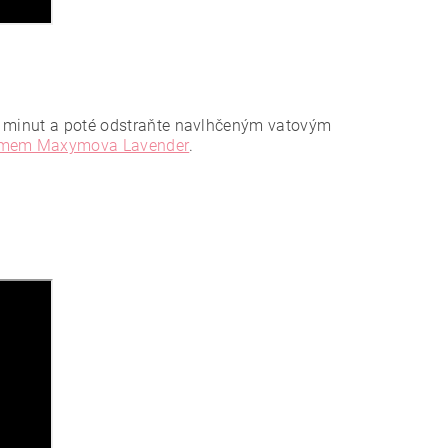
 5 minut a poté odstraňte navlhčeným vatovým
stémem Maxymova Lavender
.