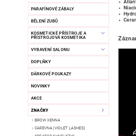
Allan
Niac
PARAFÍNOVÉ ZÁBALY
Hydr
Cera
BĚLENÍ ZUBŮ
KOSMETICKÉ PŘÍSTROJE A
PŘÍSTROJOVÁ KOSMETIKA
Záznam
VYBAVENÍ SALONU
DOPLŇKY
DÁRKOVÉ POUKAZY
NOVINKY
AKCE
ZNAČKY
BROW XENNA
CAREVNA (VIOLET LASHES)