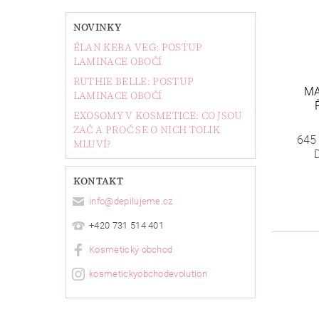
NOVINKY
ÉLAN KERA VEG: POSTUP
LAMINACE OBOČÍ
RUTHIE BELLE: POSTUP
MA
LAMINACE OBOČÍ
EXOSOMY V KOSMETICE: CO JSOU
ZAČ A PROČ SE O NICH TOLIK
645
MLUVÍ?
KONTAKT
info
@
depilujeme.cz
+420 731 514 401
Kosmetický obchod
kosmetickyobchodevolution