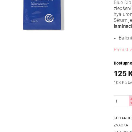
Blue Di
zlepšení
hyaluron
Sérum j
laminaci
Balení
Přečíst v
Dostupno
125 
103
KÓD PROD
ZNAČKA