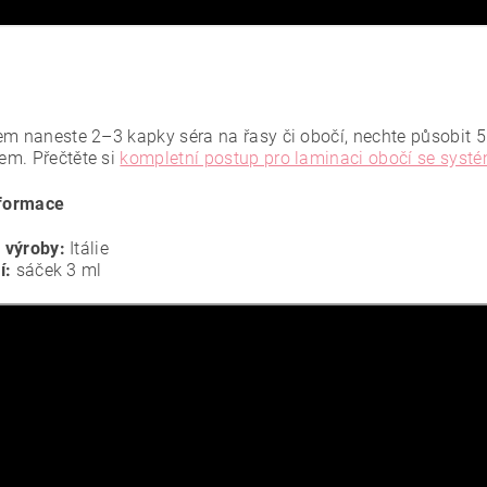
em naneste 2–3 kapky séra na řasy či obočí, nechte působit
m. Přečtěte si
kompletní postup pro laminaci obočí se sy
nformace
 výroby:
Itálie
í:
sáček 3 ml