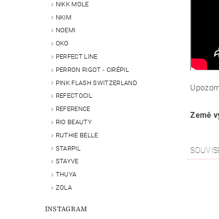
NIKK MOLE
NKIM
NOEMI
OKO
PERFECT LINE
PERRON RIGOT - CIRÉPIL
PINK FLASH SWITZERLAND
Upozorn
REFECTOCIL
REFERENCE
Země vý
RIO BEAUTY
RUTHIE BELLE
STARPIL
SOUVIS
STAYVE
THUYA
ZOLA
INSTAGRAM