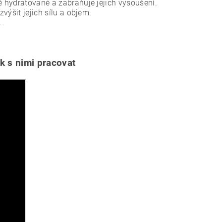
 hydratované a zabraňuje jejich vysoušení.
výšit jejich sílu a objem.
.
 s nimi pracovat