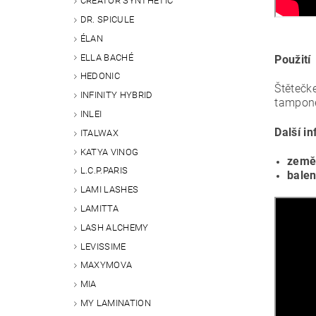
CREATOR SYNTHETIC
DR. SPICULE
ÉLAN
ELLA BACHÉ
Použití
HEDONIC
Štětečk
INFINITY HYBRID
tampone
INLEI
Další i
ITALWAX
KATYA VINOG
země
L.C.P.PARIS
balen
LAMI LASHES
LAMITTA
LASH ALCHEMY
LEVISSIME
MAXYMOVA
MIA
MY LAMINATION