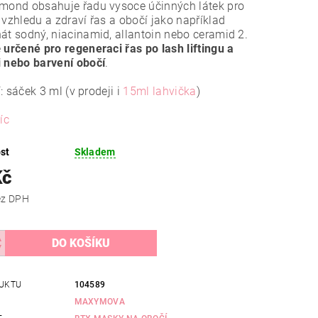
amond obsahuje řadu vysoce účinných látek pro
 vzhledu a zdraví řas a obočí jako například
át sodný, niacinamid, allantoin nebo ceramid 2.
e
určené pro regeneraci řas po lash liftingu a
 nebo barvení obočí
.
: sáček 3 ml (v prodeji i
15ml lahvička
)
íc
st
Skladem
Kč
 Kč bez DPH
UKTU
104589
MAXYMOVA