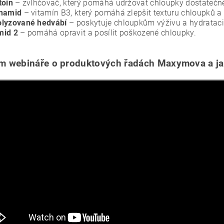
toin
– zvlhčovač, který pomáhá udržovat chloupky dostatečně
inamid
– vitamín B3, který pomáhá zlepšit texturu chloupků a z
olyzované hedvábí
– poskytuje chloupkům výživu a hydrataci
mid 2
– pomáhá opravit a posílit poškozené chloupky.
 webináře o produktových řadách Maxymova a jak