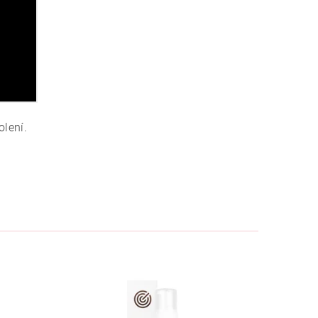
olení.