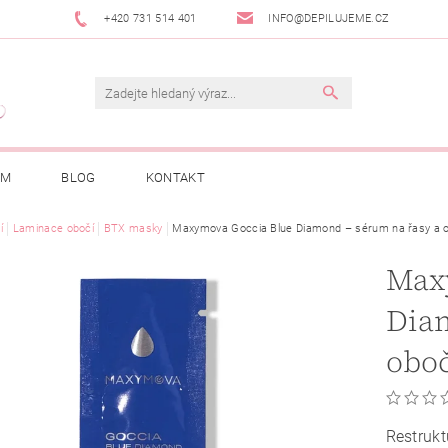
+420 731 514 401
INFO@DEPILUJEME.CZ
AM
BLOG
KONTAKT
í
Laminace obočí
BTX masky
Maxymova Goccia Blue Diamond – sérum na řasy a o
Max
Diam
oboč
Restruk