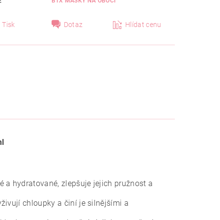
E
BTX MASKY NA OBOČÍ
Tisk
Dotaz
Hlídat cenu
ml
a hydratované, zlepšuje jejich pružnost a
živují chloupky a činí je silnějšími a