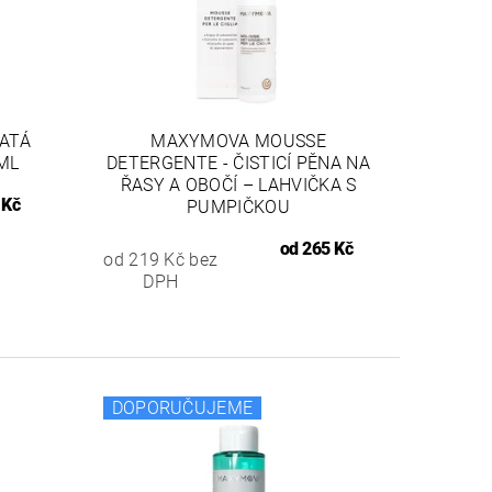
ATÁ
MAXYMOVA MOUSSE
ML
DETERGENTE - ČISTICÍ PĚNA NA
ŘASY A OBOČÍ – LAHVIČKA S
 Kč
PUMPIČKOU
od
265 Kč
od 219 Kč bez
DPH
DOPORUČUJEME