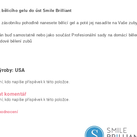
bělicího gelu do úst Smile Brilliant
 zásobníku pohodlně nanesete bělicí gel a poté jej nasadíte na Vaše zuby
n buď samostatně nebo jako součást Profesionální sady na domácí bělení
idové bělení zubů
ýroby: USA
í, kdo napíše příspěvek k této položce.
at komentář
í, kdo napíše příspěvek k této položce.
 hodnocení