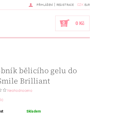
|
CZK
PŘIHLÁŠENÍ
REGISTRACE
EUR
0
0 Kč
bník bělicího gelu do
Smile Brilliant
Neohodnoceno
íc
st
Skladem