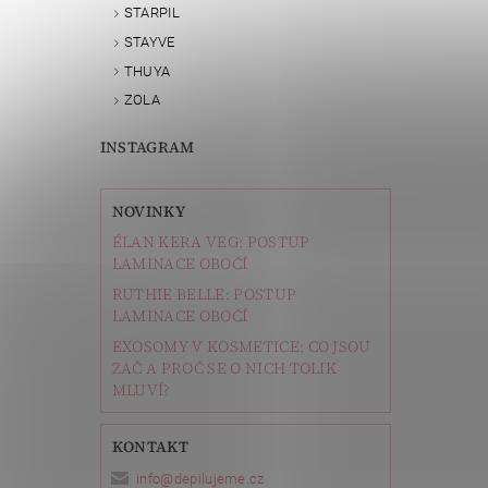
STARPIL
STAYVE
THUYA
ZOLA
INSTAGRAM
NOVINKY
ÉLAN KERA VEG: POSTUP
LAMINACE OBOČÍ
RUTHIE BELLE: POSTUP
LAMINACE OBOČÍ
EXOSOMY V KOSMETICE: CO JSOU
ZAČ A PROČ SE O NICH TOLIK
MLUVÍ?
KONTAKT
info
@
depilujeme.cz