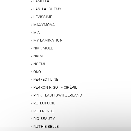
LAMITTA
LASH ALCHEMY
LEVISSIME
MAXYMOVA
MIA
MY LAMINATION
NIKK MOLE
Vlože
NKIM
NOEMI
OKO
PERFECT LINE
PERRON RIGOT - CIRÉPIL
PINK FLASH SWITZERLAND
REFECTOCIL
REFERENCE
RIO BEAUTY
RUTHIE BELLE