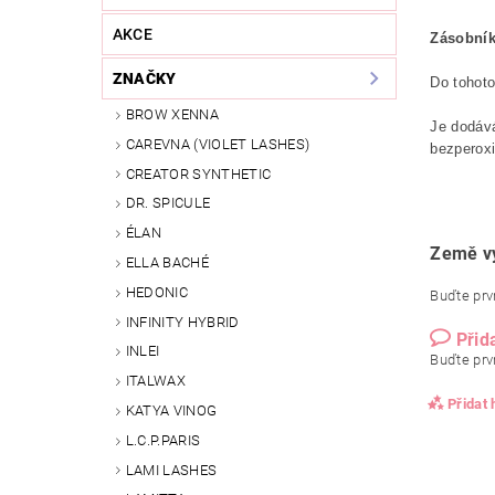
AKCE
Zásobník 
ZNAČKY
Do tohoto
BROW XENNA
Je dodává
CAREVNA (VIOLET LASHES)
bezperox
CREATOR SYNTHETIC
DR. SPICULE
ÉLAN
Země v
ELLA BACHÉ
HEDONIC
Buďte prvn
INFINITY HYBRID
Přid
INLEI
Buďte prvn
ITALWAX
Přidat
KATYA VINOG
L.C.P.PARIS
LAMI LASHES