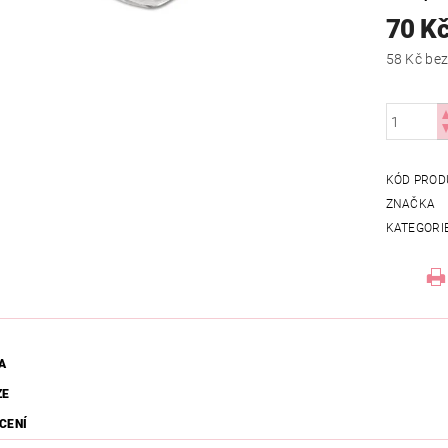
70 K
58 Kč
KÓD PROD
ZNAČKA
KATEGORI
A
ZE
CENÍ