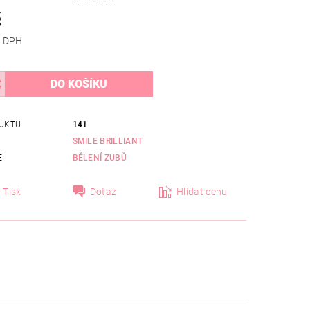
č
 bez DPH
UKTU
141
SMILE BRILLIANT
E
BĚLENÍ ZUBŮ
Tisk
Dotaz
Hlídat cenu