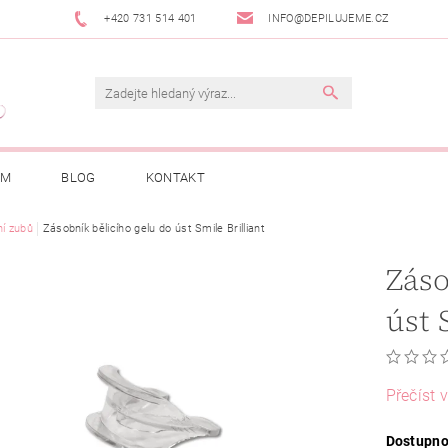
+420 731 514 401
INFO@DEPILUJEME.CZ
AM
BLOG
KONTAKT
ní zubů
Zásobník bělicího gelu do úst Smile Brilliant
Záso
úst 
Přečíst v
Dostupno