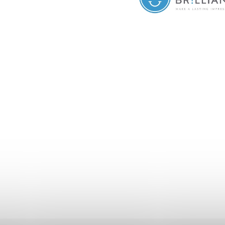
ním hodnocení souhlasíte se
zásadami ochrany osobních údajů
.