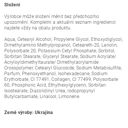
Složení
Výrobce může složení měnit bez předchozího
upozornění. Kompletní a aktuální seznam ingrediencí
najdete vždy na obalu produktu.
Aqua, Cetearyl Alcohol, Propylene Glycol, Ethoxydiglycol,
Dimethylamino Methylpropanol, Ceteareth-20, Lanolin,
Polysorbate 20, Potassium Cetyl Phosphate, Sorbitol,
Sorbitan Stearate, Glyceryl Stearate, Sodium Acrylate/
Acryloyldimethyltaurate/ Dimethylacrylamide
Crosspolymer, Cetearyl Glucoside, Sodium Metabisulfite,
Parfum, Phenoxyethanol, Isohexadecane, Sodium
Erythorbate, CI 77491, Collagen, CI 77499, Polysorbate
60, Phosphoric Acid, Ethylhexylglycerin, Sorbitan
Isostearate, Diazolidinyl Urea, Iodopropynyl
Butylcarbamate, Linalool, Limonene.
Země výroby: Ukrajina