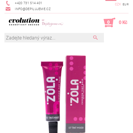
+420 731 514 401
CZK
EUR
INFO@DEPILUJEME.CZ
0
0 Kč