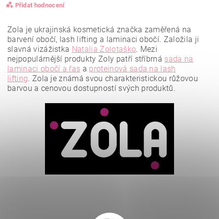
Přidat hodnocení
Zola je ukrajinská kosmetická značka zaměřená na
barvení obočí, lash lifting a laminaci obočí. Založila ji
slavná vizážistka
Natalia Zolotaško
.
Mezi
nejpopulárnější produkty Zoly patří stříbrná
sada na
laminaci obočí a řas
a
proteinová sada na lash
lifting
.
Zola je známá svou charakteristickou růžovou
barvou a cenovou dostupností svých produktů.
Vložením hodnocení souhlasíte se
zásadami ochrany
osobních údajů
.