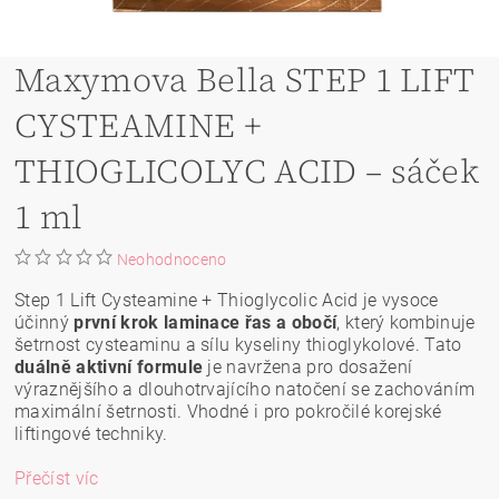
Maxymova Bella STEP 1 LIFT
CYSTEAMINE +
THIOGLICOLYC ACID – sáček
1 ml
Neohodnoceno
Step 1 Lift Cysteamine + Thioglycolic Acid je vysoce
účinný
první krok laminace řas a obočí
, který kombinuje
šetrnost cysteaminu a sílu kyseliny thioglykolové. Tato
duálně aktivní formule
je navržena pro dosažení
výraznějšího a dlouhotrvajícího natočení se zachováním
maximální šetrnosti. Vhodné i pro pokročilé korejské
liftingové techniky.
Přečíst víc