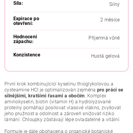
Síla:
Silný
Expirace po
2 měsíce
otevření:
Hodnocení
Příjemná vůně
zápachu:
Konzistence
Hustá gelová
První krok kombinujícící kyselinu thioglykolovou a
cysteamine HCI je optimalizován zejména
pro práci se
silnějšími, kratšími řasami a obočím
. Komplex
aminokyselin, biotin (vitamin H) a hydrolyzované
proteiny pomáhají posilovat vlasové vlákno, zvyšovat
jeho pružnost a odolnost a zároveň snižovat riziko
lámání. Chloupky zůstávají lépe ovladatelné a vitální.
Formule je dále obohacena o organické botanické