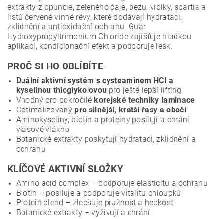
extrakty z opuncie, zeleného čaje, bezu, violky, spartia a
listů červené vinné révy, které dodávají hydrataci,
zklidnění a antioxidační ochranu. Guar
Hydroxypropyltrimonium Chloride zajišťuje hladkou
aplikaci, kondicionační efekt a podporuje lesk.
PROČ SI HO OBLÍBÍTE
Duální aktivní systém s cysteaminem HCI a
kyselinou thioglykolovou
pro ještě lepší lifting
Vhodný pro pokročilé
korejské techniky laminace
Optimalizovaný
pro silnější, kratší řasy a obočí
Aminokyseliny, biotin a proteiny posilují a chrání
vlasové vlákno
Botanické extrakty poskytují hydrataci, zklidnění a
ochranu
KLÍČOVÉ AKTIVNÍ SLOŽKY
Amino acid complex – podporuje elasticitu a ochranu
Biotin – posiluje a podporuje vitalitu chloupků
Protein blend – zlepšuje pružnost a hebkost
Botanické extrakty – vyživují a chrání