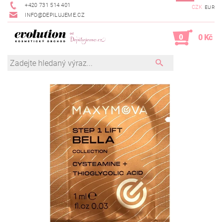
+420 731 514 401
CZK
EUR
INFO@DEPILUJEME.CZ
0
0 Kč