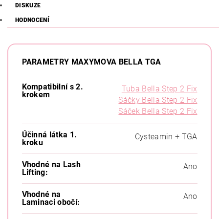
DISKUZE
HODNOCENÍ
PARAMETRY MAXYMOVA BELLA TGA
Kompatibilní s 2.
Tuba Bella Step 2 Fix
krokem
Sáčky Bella Step 2 Fix
Sáček Bella Step 2 Fix
Účinná látka 1.
Cysteamin + TGA
kroku
Vhodné na Lash
Ano
Lifting:
Vhodné na
Ano
Laminaci obočí: