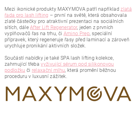
Mezi ikonické produkty MAXYMOVA patří například
zlatá
řada pro lash lifting
– první na světě, která obsahovala
zlaté částečky pro atraktivní prezentaci na sociálních
sítích, dále
After Lift Regenerator
, jeden z prvních
vyplňovačů řas na trhu, či
Amino Prep
, speciální
přípravek, který regeneruje řasy před laminací a zároveň
urychluje pronikání aktivních složek.
Vložením hodnocení souhlasíte se
zásadami ochrany
osobních údajů
.
Součástí nabídky je také SPA lash lifting kolekce,
zahrnující třeba
vyživující sérum pod silikonovou
podložku
či
relaxační mlhu
, která promění běžnou
proceduru v luxusní zážitek.