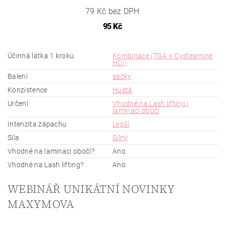
79 Kč bez DPH
95 Kč
Účinná látka 1.kroku
Kombinace (TGA + Cysteamine
HCI)
Balení
sáčky
Konzistence
Hustá
Určení
Vhodné na Lash lifting i
laminaci obočí
Intenzita zápachu
Lepší
Síla
Silný
Vhodné na laminaci obočí?
Ano
Vhodné na Lash lifting?
Ano
WEBINÁŘ UNIKÁTNÍ NOVINKY
MAXYMOVA