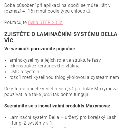
Doba působení při aplikaci na obočí se může lišit v
rozmezí 4–16 minut podle typu chloupků.
Pokračujte
Bella STEP 2 FIX
.
ZJISTĚTE O LAMINAČNÍM SYSTÉMU BELLA
VÍC
Ve webináři porozumíte pojmům:
aminokyseliny a jejich role ve struktuře řasy
rekonstrukce keratinového vlákna
CMC a cystein
rozdíl mezi kyselinou thioglykolovou a cysteaminem
Díky tomu budete vědět nejen
jak
produkty Maxymova
používat, ale také
proč
tak dobře fungují.
Seznámíte se s inovativními produkty Maxymova:
Laminační systém Bella
– určený pro korejský Lash
lifting, 2 systémy v 1