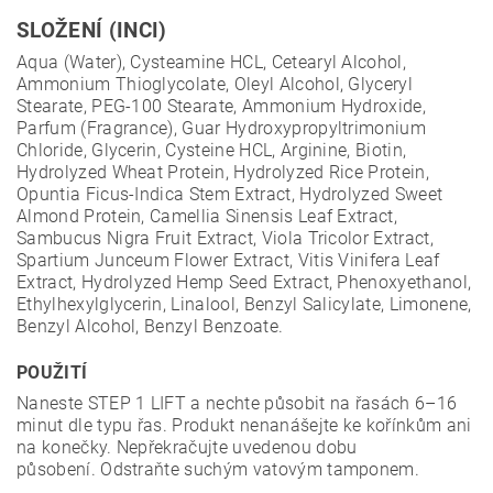
SLOŽENÍ (INCI)
Aqua (Water), Cysteamine HCL, Cetearyl Alcohol,
Ammonium Thioglycolate, Oleyl Alcohol, Glyceryl
Stearate, PEG-100 Stearate, Ammonium Hydroxide,
Parfum (Fragrance), Guar Hydroxypropyltrimonium
Chloride, Glycerin, Cysteine HCL, Arginine, Biotin,
Hydrolyzed Wheat Protein, Hydrolyzed Rice Protein,
Opuntia Ficus-Indica Stem Extract, Hydrolyzed Sweet
Almond Protein, Camellia Sinensis Leaf Extract,
Sambucus Nigra Fruit Extract, Viola Tricolor Extract,
Spartium Junceum Flower Extract, Vitis Vinifera Leaf
Extract, Hydrolyzed Hemp Seed Extract, Phenoxyethanol,
Ethylhexylglycerin, Linalool, Benzyl Salicylate, Limonene,
Benzyl Alcohol, Benzyl Benzoate.
POUŽITÍ
Naneste STEP 1 LIFT a nechte působit na řasách 6–16
minut dle typu řas.
Produkt nenanášejte ke kořínkům ani
na konečky.
Nepřekračujte uvedenou dobu
působení.
Odstraňte suchým vatovým tamponem.