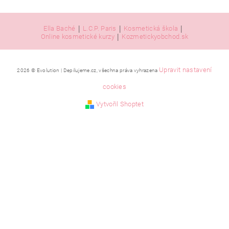
|
|
|
Ella Baché
L.C.P. Paris
Kosmetická škola
|
Online kosmetické kurzy
Kozmetickyobchod.sk
Upravit nastavení
2026 © Evolution | Depilujeme.cz, všechna práva vyhrazena
cookies
Vytvořil Shoptet