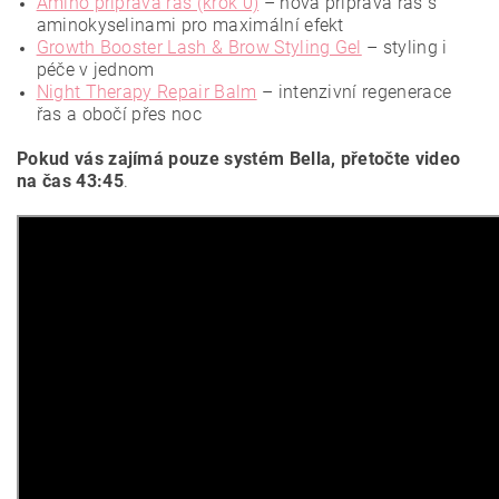
Amino příprava řas (krok 0)
– nová příprava řas s
aminokyselinami pro maximální efekt
Growth Booster Lash & Brow Styling Gel
– styling i
péče v jednom
Night Therapy Repair Balm
– intenzivní regenerace
řas a obočí přes noc
Pokud vás zajímá pouze systém Bella, přetočte video
na čas 43:45
.