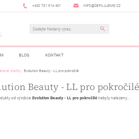
+420 731 514 401
INFO@DEPILUJEME.CZ
AM
BLOG
KONTAKT
ávané značky
Evolution Beauty - LL pro pokročilé
ution Beauty - LL pro pokročil
dukty od výrobce
Evolution Beauty - LL pro pokročilé
nebyly nalezeny....