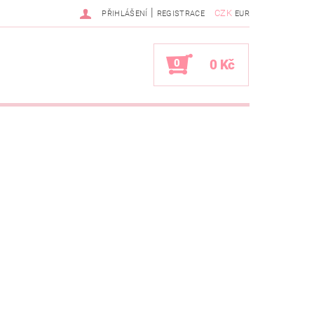
|
CZK
PŘIHLÁŠENÍ
REGISTRACE
EUR
0
0 Kč
é