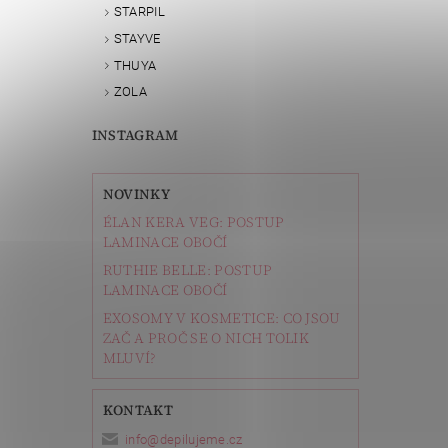
STARPIL
STAYVE
THUYA
ZOLA
INSTAGRAM
NOVINKY
ÉLAN KERA VEG: POSTUP
LAMINACE OBOČÍ
RUTHIE BELLE: POSTUP
LAMINACE OBOČÍ
EXOSOMY V KOSMETICE: CO JSOU
ZAČ A PROČ SE O NICH TOLIK
MLUVÍ?
KONTAKT
info
@
depilujeme.cz