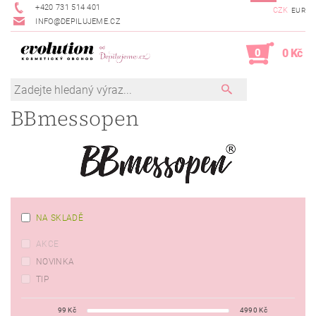
+420 731 514 401
CZK
EUR
INFO@DEPILUJEME.CZ
0
0 Kč
BBmessopen
NA SKLADĚ
AKCE
NOVINKA
TIP
99
Kč
4990
Kč