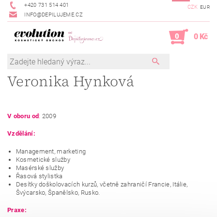
+420 731 514 401
CZK
EUR
INFO@DEPILUJEME.CZ
0
0 Kč
Veronika Hynková
V oboru od
:
2009
Vzdělání:
Management, marketing
Kosmetické služby
Masérské služby
Řasová stylistka
Desítky doškolovacích kurzů, včetně zahraničí Francie, Itálie,
Švýcarsko, Španělsko, Rusko.
Praxe: