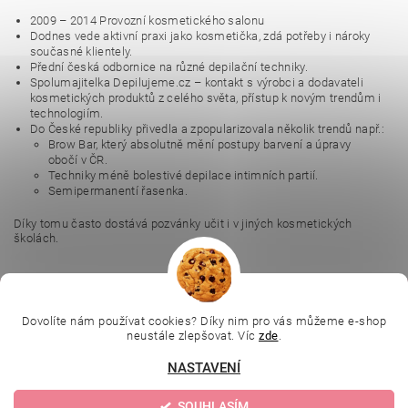
2009 – 2014 Provozní kosmetického salonu
Dodnes vede aktivní praxi jako kosmetička, zdá potřeby i nároky
současné klientely.
Přední česká odbornice na různé depilační techniky.
Spolumajitelka Depilujeme.cz – kontakt s výrobci a dodavateli
kosmetických produktů z celého světa, přístup k novým trendům i
technologiím.
Do České republiky přivedla a zpopularizovala několik trendů např.:
Brow Bar, který absolutně mění postupy barvení a úpravy
obočí v ČR.
Techniky méně bolestivé depilace intimních partií.
Semipermanentí řasenka.
Díky tomu často dostává pozvánky učit i v jiných kosmetických
školách.
|
|
|
Ella Baché
L.C.P. Paris
Kosmetická škola
|
Dovolíte nám používat cookies? Díky nim pro vás můžeme e-shop
Online kosmetické kurzy
Kozmetickyobchod.sk
neustále zlepšovat. Víc
zde
.
NASTAVENÍ
Upravit nastavení
2026 © Evolution | Depilujeme.cz, všechna práva vyhrazena
SOUHLASÍM