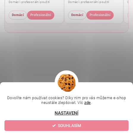
Domácí i profesionální použití
Domácí i profesionální použití
Domá
Domácí
Profesionální
Domácí
Profesionální
D
|
|
|
Ella Baché
L.C.P. Paris
Kosmetická škola
|
Online kosmetické kurzy
Kozmetickyobchod.sk
Dovolíte nám používat cookies? Díky nim pro vás můžeme e-shop
neustále zlepšovat. Víc
zde
.
NASTAVENÍ
Upravit nastavení
2026 © Evolution | Depilujeme.cz, všechna práva vyhrazena
SOUHLASÍM
cookies