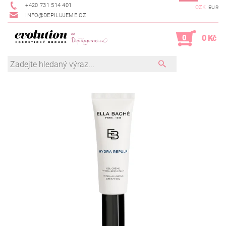
+420 731 514 401
CZK
EUR
INFO@DEPILUJEME.CZ
0
0 Kč