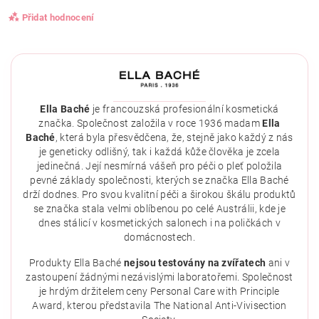
Přidat hodnocení
Ella Baché
je francouzská profesionální kosmetická
značka. Společnost založila v roce 1936 madam
Ella
Baché
, která byla přesvědčena, že, stejně jako každý z nás
je geneticky odlišný, tak i každá kůže člověka je zcela
jedinečná. Její nesmírná vášeň pro péči o pleť položila
pevné základy společnosti, kterých se značka Ella Baché
drží dodnes. Pro svou kvalitní péči a širokou škálu produktů
se značka stala velmi oblíbenou po celé Austrálii, kde je
dnes stálicí v kosmetických salonech i na poličkách v
domácnostech.
Vložením hodnocení souhlasíte se
zásadami ochrany
osobních údajů
.
Produkty Ella Baché
nejsou testovány na zvířatech
ani v
zastoupení žádnými nezávislými laboratořemi. Společnost
je hrdým držitelem ceny Personal Care with Principle
Award, kterou představila The National Anti-Vivisection