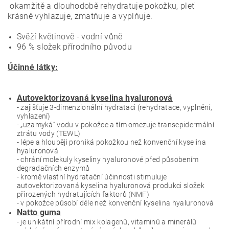
okamžitě a dlouhodobě rehydratuje pokožku, pleť
krásně vyhlazuje, zmatňuje a vyplňuje.
Svěží květinově - vodní vůně
96 % složek přírodního původu
Účinné látky:
Autovektorizovaná kyselina hyaluronová
- zajišťuje 3-dimenzionální hydrataci (rehydratace, vyplnění,
vyhlazení)
- „uzamyká“ vodu v pokožce a tím omezuje transepidermální
ztrátu vody (TEWL)
- lépe a hlouběji proniká pokožkou než konvenční kyselina
hyaluronová
- chrání molekuly kyseliny hyaluronové před působením
degradačních enzymů
- kromě vlastní hydratační účinnosti stimuluje
autovektorizovaná kyselina hyaluronová produkci složek
přirozených hydratujících faktorů (NMF)
- v pokožce působí déle než konvenční kyselina hyaluronová
Natto guma
- je unikátní přírodní mix kolagenů, vitaminů a minerálů