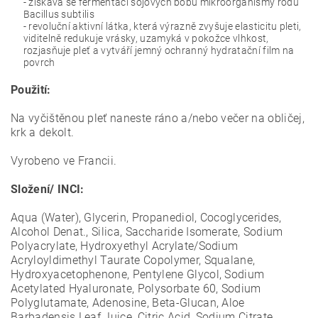
- získává se fermentací sójových bobů mikroorganismy rodu
Bacillus subtilis
- revoluční aktivní látka, která výrazně zvyšuje elasticitu pleti,
viditelně redukuje vrásky, uzamyká v pokožce vlhkost,
rozjasňuje pleť a vytváří jemný ochranný hydratační film na
povrch
P
oužití:
Na vyčištěnou pleť naneste ráno a/nebo večer na obličej,
krk a dekolt.
Vyrobeno ve Francii.
Složení/ INCI:
Aqua (Water), Glycerin, Propanediol, Cocoglycerides,
Alcohol Denat., Silica, Saccharide Isomerate, Sodium
Polyacrylate, Hydroxyethyl Acrylate/Sodium
Acryloyldimethyl Taurate Copolymer, Squalane,
Hydroxyacetophenone, Pentylene Glycol, Sodium
Acetylated Hyaluronate, Polysorbate 60, Sodium
Polyglutamate, Adenosine, Beta-Glucan, Aloe
Barbadensis Leaf Juice, Citric Acid, Sodium Citrate,