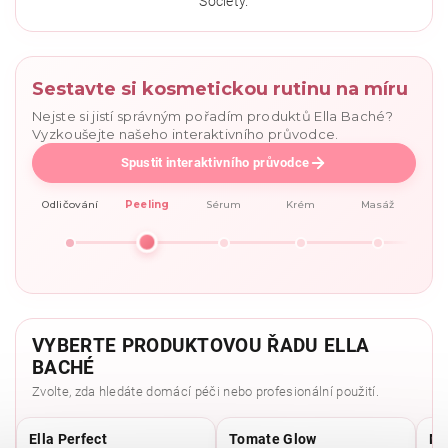
Society.
Sestavte si kosmetickou rutinu na míru
Nejste si jistí správným pořadím produktů Ella Baché?
Vyzkoušejte našeho interaktivního průvodce.
Spustit interaktivního průvodce
Odličování
Peeling
Sérum
Krém
Masáž
VYBERTE PRODUKTOVOU ŘADU ELLA
BACHÉ
Zvolte, zda hledáte domácí péči nebo profesionální použití.
Ella Perfect
Tomate Glow
Mo