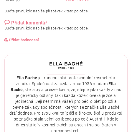
Buďte první, kdo napíše příspěvek k této položce.
Přidat komentář
Buďte první, kdo napíše příspěvek k této položce.
Přidat hodnocení
Ella Baché
je francouzská profesionální kosmetická
značka. Společnost založila v roce 1936 madam
Ella
Baché
, která byla přesvědčena, že, stejně jako každý z nás
je geneticky odlišný, tak i každá kůže člověka je zcela
jedinečná. Její nesmírná vášeň pro péči o pleť položila
pevné základy společnosti, kterých se značka Ella Baché
drží dodnes. Pro svou kvalitní péči a širokou škálu produktů
se značka stala velmi oblíbenou po celé Austrálii, kde je
dnes stálicí v kosmetických salonech i na poličkách v
domácnostech.
Vložením hodnocení souhlasíte se
zásadami ochrany