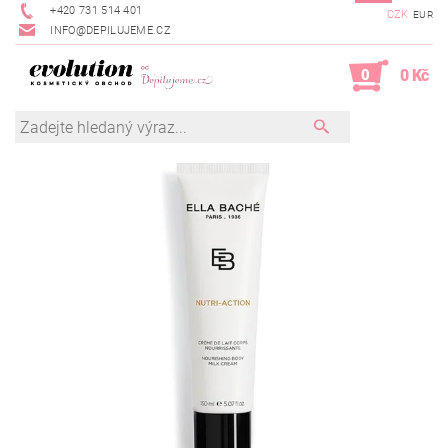
+420 731 514 401
CZK
EUR
INFO@DEPILUJEME.CZ
0
0 Kč