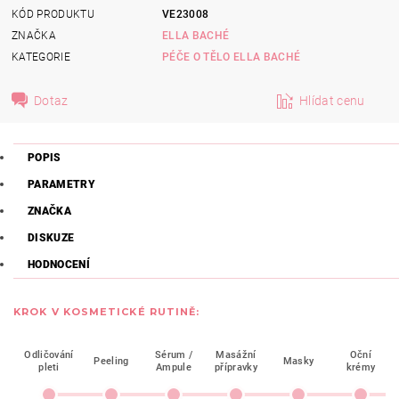
KÓD PRODUKTU
VE23008
ZNAČKA
ELLA BACHÉ
KATEGORIE
PÉČE O TĚLO ELLA BACHÉ
Dotaz
Hlídat cenu
POPIS
PARAMETRY
ZNAČKA
DISKUZE
HODNOCENÍ
KROK V KOSMETICKÉ RUTINĚ:
Odličování
Sérum /
Masážní
Oční
Peeling
Masky
pleti
Ampule
přípravky
krémy