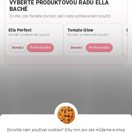
VYBERTE PRODUKTOVOU ŘADU ELLA
BACHÉ
Zvolte, zda hledáte domácí péči nebo profesionální použití.
Ella Perfect
Tomate Glow
Mo
Domácí i profesionální použití
Domácí i profesionální použití
Domá
Domácí
Profesionální
Domácí
Profesionální
D
|
|
|
Ella Baché
L.C.P. Paris
Kosmetická škola
|
Online kosmetické kurzy
Kozmetickyobchod.sk
Dovolíte nám používat cookies? Díky nim pro vás můžeme e-shop