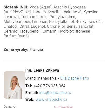
Složení/ INCI:
Voda (Aqua), Arachis Hypogaea
(arašídový) olej, Lanolin, Kyselina palmitová, Kyselina
stearová, Triethanolamin, Propylparaben,
Methylparaben, Limonen, Benzylalkohol, Benzylbenzoát,
Linalool, Citral, Eugenol, Citronellol, Benzylsalicylát,
Geraniol, Isoeugenol, Kumarin, Hydroxycitronellal,
Parfum (vůně)
Země výroby: Francie
Ing. Lenka Zítková
Brand managerka •
Ella Baché Paris
Tel:
+420 776 035 064
E-mail:
info@ellabache.cz
Web:
www.ellabache.cz
Řada (?)
Nutri-Action