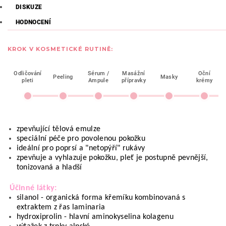
DISKUZE
HODNOCENÍ
KROK V KOSMETICKÉ RUTINĚ:
Odličování
Sérum /
Masážní
Oční
Peeling
Masky
pleti
Ampule
přípravky
krémy
zpevňující tělová emulze 
speciální péče pro povolenou pokožku
ideální pro poprsí a "netopýří" rukávy
zpevňuje a vyhlazuje pokožku, pleť je postupně pevnější, 
tonizovaná a hladší
Účinné látky: 
silanol - organická forma křemíku kombinovaná s 
extraktem z řas laminaria
hydroxiprolin - hlavní aminokyselina kolagenu