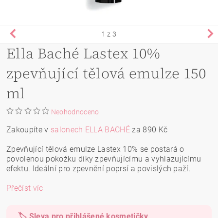
1
z 3
Ella Baché Lastex 10%
zpevňující tělová emulze 150
ml
Neohodnoceno
Zakoupíte v
salonech ELLA BACHÉ
za 890 Kč
Zpevňující tělová emulze Lastex 10% se postará o
povolenou pokožku díky zpevňujícímu a vyhlazujícímu
efektu. Ideální pro zpevnění poprsí a povislých paží.
Přečíst víc
🏷️ Sleva pro přihlášené kosmetičky