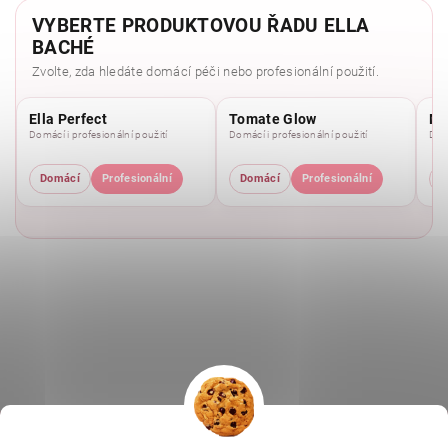
VYBERTE PRODUKTOVOU ŘADU ELLA
BACHÉ
Zvolte, zda hledáte domácí péči nebo profesionální použití.
Ella Perfect
Tomate Glow
Mo
Domácí i profesionální použití
Domácí i profesionální použití
Domá
Domácí
Profesionální
Domácí
Profesionální
D
|
|
|
Ella Baché
L.C.P. Paris
Kosmetická škola