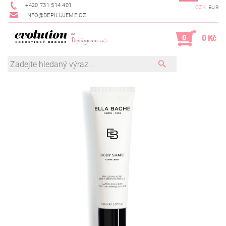
+420 731 514 401
CZK
EUR
INFO@DEPILUJEME.CZ
0
0 Kč