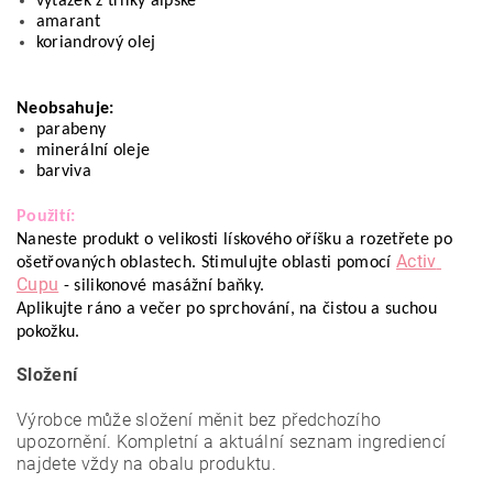
výtažek z trnky alpské 
amarant
koriandrový olej
Neobsahuje:
parabeny
minerální oleje
barviva
Použití: 
Naneste produkt o velikosti lískového oříšku a rozetřete po 
Activ 
ošetřovaných oblastech. Stimulujte oblasti pomocí 
Cupu
 - silikonové masážní baňky.
Aplikujte ráno a večer po sprchování, na čistou a suchou 
pokožku. 
Složení
Výrobce může složení měnit bez předchozího
upozornění. Kompletní a aktuální seznam ingrediencí
najdete vždy na obalu produktu.