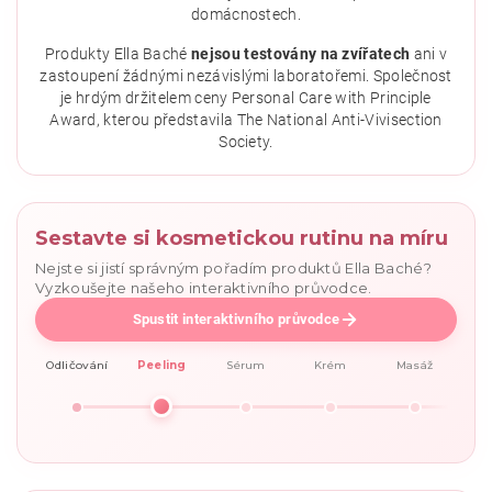
domácnostech.
Vložením hodnocení souhlasíte se
zásadami ochrany
osobních údajů
.
Produkty Ella Baché
nejsou testovány na zvířatech
ani v
zastoupení žádnými nezávislými laboratořemi. Společnost
je hrdým držitelem ceny Personal Care with Principle
Award, kterou představila The National Anti-Vivisection
Society.
Sestavte si kosmetickou rutinu na míru
Nejste si jistí správným pořadím produktů Ella Baché?
Vyzkoušejte našeho interaktivního průvodce.
Spustit interaktivního průvodce
Odličování
Peeling
Sérum
Krém
Masáž