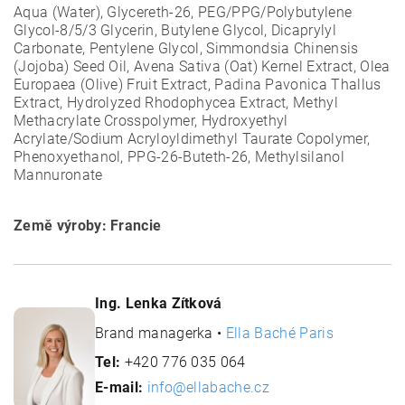
Aqua (Water), Glycereth-26, PEG/PPG/Polybutylene
Glycol-8/5/3 Glycerin, Butylene Glycol, Dicaprylyl
Carbonate, Pentylene Glycol, Simmondsia Chinensis
(Jojoba) Seed Oil, Avena Sativa (Oat) Kernel Extract, Olea
Europaea (Olive) Fruit Extract, Padina Pavonica Thallus
Extract, Hydrolyzed Rhodophycea Extract, Methyl
Methacrylate Crosspolymer, Hydroxyethyl
Acrylate/Sodium Acryloyldimethyl Taurate Copolymer,
Phenoxyethanol, PPG-26-Buteth-26, Methylsilanol
Mannuronate
Země výroby: Francie
Ing. Lenka Zítková
Brand managerka •
Ella Baché Paris
Tel:
+420 776 035 064
E-mail:
info@ellabache.cz