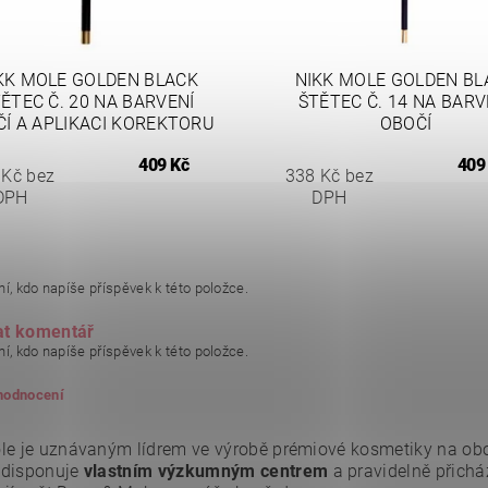
KK MOLE GOLDEN BLACK
NIKK MOLE GOLDEN BL
ĚTEC Č. 20 NA BARVENÍ
ŠTĚTEC Č. 14 NA BARV
Í A APLIKACI KOREKTORU
OBOČÍ
409 Kč
409
 Kč bez
338 Kč bez
DPH
DPH
í, kdo napíše příspěvek k této položce.
at komentář
í, kdo napíše příspěvek k této položce.
 hodnocení
le je uznávaným lídrem ve výrobě prémiové kosmetiky na obočí
 disponuje
vlastním výzkumným centrem
a pravidelně přicház