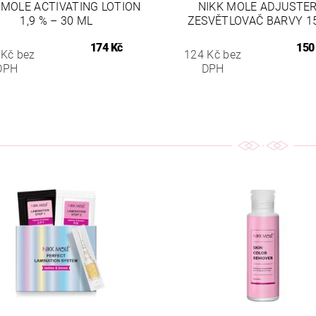
 MOLE ACTIVATING LOTION
NIKK MOLE ADJUSTER
1,9 % – 30 ML
ZESVĚTLOVAČ BARVY 1
174 Kč
150
 Kč bez
124 Kč bez
DPH
DPH