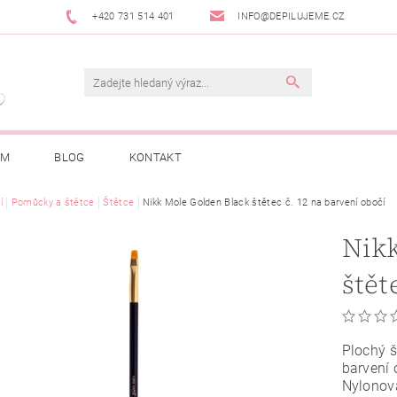
+420 731 514 401
INFO@DEPILUJEME.CZ
AM
BLOG
KONTAKT
í
Pomůcky a štětce
Štětce
Nikk Mole Golden Black štětec č. 12 na barvení obočí
Nik
štět
Plochý š
barvení 
Nylonov