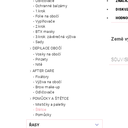
Odličovače
ZNAČK
Ochranné balzámy
DISKU
1.krok
Folie na obočí
HODNO
Vyplňovače
2.krok
BTX masky
3.krok: závěrečná výživa
Země vý
Sady
DEPILACE OBOČÍ
Vosky na obočí
SOUVIS
Pinzety
Nitě
AFTER CARE
Fixátory
Výživa na obočí
Brow make-up
Odličovače
POMŮCKY A ŠTĚTCE
Mističky a paletky
Štětce
Pomůcky
ŘASY