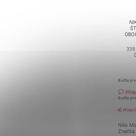
NI
ŠT
OBOČ
338
Buďte prvn
Přid
Buďte prvn
Přidat
Nikk Mo
Značka