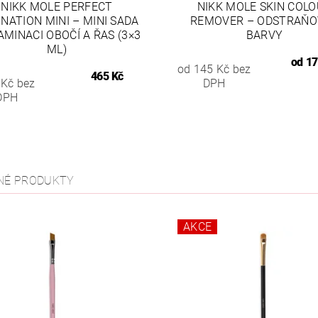
NIKK MOLE PERFECT
NIKK MOLE SKIN COL
NATION MINI – MINI SADA
REMOVER – ODSTRAŇO
AMINACI OBOČÍ A ŘAS (3×3
BARVY
ML)
od
17
od 145 Kč bez
465 Kč
 Kč bez
DPH
DPH
NÉ PRODUKTY
AKCE