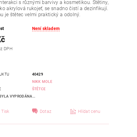
interakci s různými barvivy a kosmetikou. Štětiny,
ako akrylová rukojeť, se snadno čistí a dezinfikují.
u je štětec velmi praktický a odolný.
st
Není skladem
Kč
 Kč bez DPH
UKTU
40429
NIKK MOLE
E
ŠTĚTCE
BYLA VYPRODÁNA...
Tisk
Dotaz
Hlídat cenu