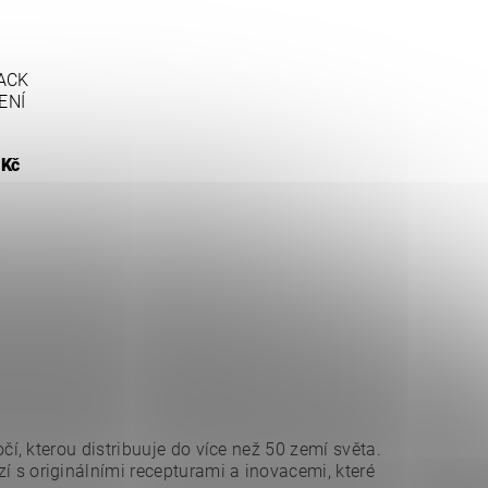
ACK
ENÍ
 Kč
, kterou distribuuje do více než 50 zemí světa.
í s originálními recepturami a inovacemi, které