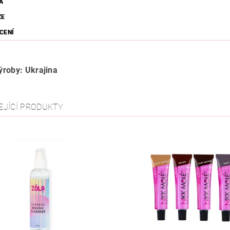
A
ZE
CENÍ
roby: Ukrajina
EJÍCÍ PRODUKTY