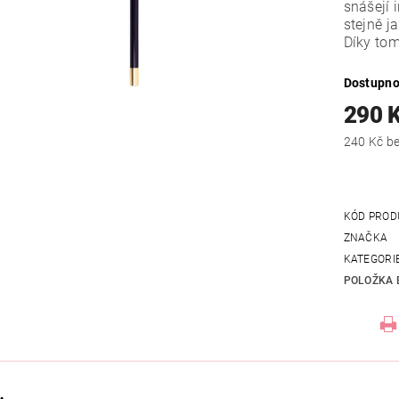
snášejí 
stejně j
Díky tom
Dostupno
290 
240
KÓD PROD
ZNAČKA
KATEGORI
POLOŽKA 