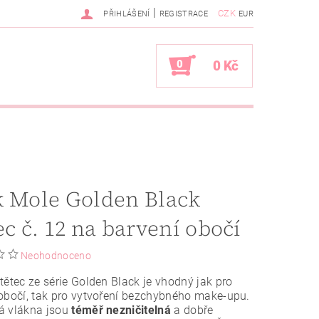
|
CZK
PŘIHLÁŠENÍ
REGISTRACE
EUR
0
0 Kč
k Mole Golden Black
ec č. 12 na barvení obočí
Neohodnoceno
tětec ze série Golden Black je vhodný jak pro
obočí, tak pro vytvoření bezchybného make-upu.
á vlákna jsou
téměř nezničitelná
a dobře