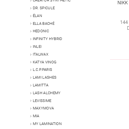
CREATOR SYNTHETIC
NIKK
DR. SPICULE
ÉLAN
144
ELLA BACHÉ
HEDONIC
INFINITY HYBRID
INLEI
ITALWAX
KATYA VINOG
L.C.P.PARIS
LAMI LASHES
LAMITTA
LASH ALCHEMY
LEVISSIME
MAXYMOVA
MIA
MY LAMINATION