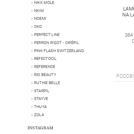
NIKK MOLE
LAMI
NKIM
NA L
NOEMI
OKO
384
PERFECT LINE
PERRON RIGOT - CIRÉPIL
PINK FLASH SWITZERLAND
REFECTOCIL
REFERENCE
RIO BEAUTY
PODOB
RUTHIE BELLE
STARPIL
STAYVE
THUYA
ZOLA
INSTAGRAM