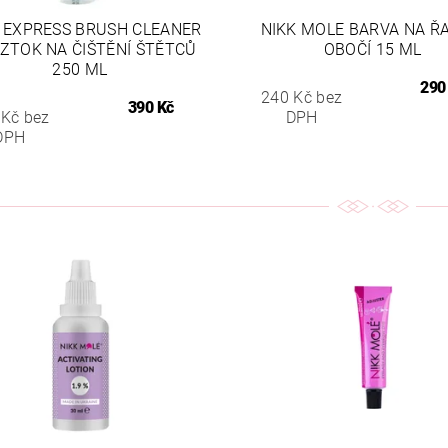
 EXPRESS BRUSH CLEANER
NIKK MOLE BARVA NA Ř
ZTOK NA ČIŠTĚNÍ ŠTĚTCŮ
OBOČÍ 15 ML
250 ML
290
240 Kč bez
390 Kč
 Kč bez
DPH
DPH