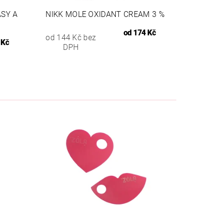
ASY A
NIKK MOLE OXIDANT CREAM 3 %
od
174 Kč
od 144 Kč bez
 Kč
DPH