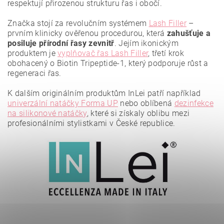
respektují přirozenou strukturu řas i obočí.
Značka stojí za revolučním systémem
Lash Filler
–
prvním klinicky ověřenou procedurou, která
zahušťuje a
posiluje přírodní řasy zevnitř
. Jejím ikonickým
produktem je
vyplňovač řas Lash Filler
, třetí krok
obohacený o Biotin Tripeptide-1, který podporuje růst a
regeneraci řas.
K dalším originálním produktům InLei patří například
Vložením hodnocení souhlasíte se
zásadami ochrany
osobních údajů
.
univerzální natáčky Forma UP
nebo oblíbená
dezinfekce
na silikonové natáčky
, které si získaly oblibu mezi
profesionálními stylistkami v České republice.