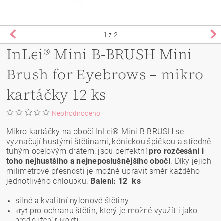
1
z 2
InLei® Mini B-BRUSH Mini
Brush for Eyebrows – mikro
kartáčky 12 ks
Neohodnoceno
Mikro kartáčky na obočí InLei® Mini B-BRUSH se
vyznačují hustými štětinami, kónickou špičkou a středně
tuhým ocelovým drátem: jsou perfektní
pro rozčesání i
toho nejhustšího a nejneposlušnějšího obočí
. Díky jejich
milimetrové přesnosti je možné upravit směr každého
jednotlivého chloupku.
Balení: 12 ks
silné a kvalitní nylonové štětiny
pro ochranu štětin, který je možné využít i jako
kryt
prodloužení rukojeti