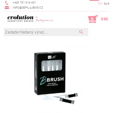
+420 731 514 401
CZK
EUR
INFO@DEPILUJEME.CZ
0
0 Kč