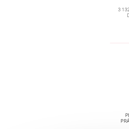
3 13
P
PRÁ