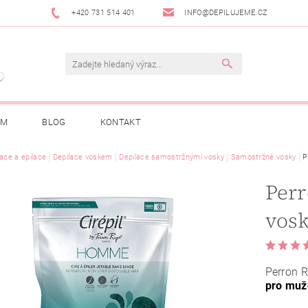
+420 731 514 401
INFO@DEPILUJEME.CZ
AM
BLOG
KONTAKT
lace a epilace
Depilace voskem
Depilace samostržnými vosky
Samostržné vosky
P
Perr
vos
Perron R
pro muž