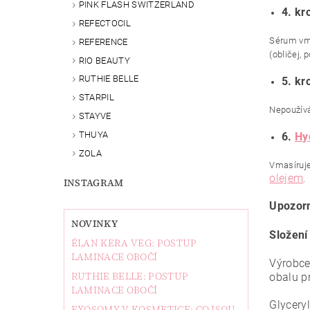
PINK FLASH SWITZERLAND
4. kr
REFECTOCIL
Sérum vma
REFERENCE
(obličej,
RIO BEAUTY
RUTHIE BELLE
5. kr
STARPIL
Nepoužívá
STAYVE
THUYA
6.
Hy
ZOLA
Vmasíruje
olejem
.
INSTAGRAM
Upozorn
NOVINKY
Složení
ÉLAN KERA VEG: POSTUP
LAMINACE OBOČÍ
Výrobce
RUTHIE BELLE: POSTUP
obalu p
LAMINACE OBOČÍ
Glycery
EXOSOMY V KOSMETICE: CO JSOU