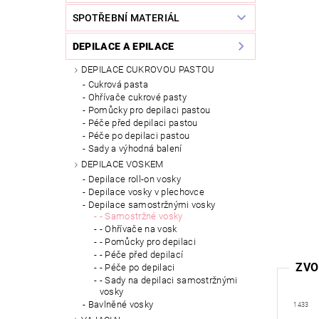
SPOTŘEBNÍ MATERIÁL
DEPILACE A EPILACE
DEPILACE CUKROVOU PASTOU
Cukrová pasta
Ohřívače cukrové pasty
Pomůcky pro depilaci pastou
Péče před depilaci pastou
Péče po depilaci pastou
Sady a výhodná balení
DEPILACE VOSKEM
Depilace roll-on vosky
Depilace vosky v plechovce
Depilace samostržnými vosky
- Samostržné vosky
- Ohřívače na vosk
- Pomůcky pro depilaci
- Péče před depilací
ZVO
- Péče po depilaci
- Sady na depilaci samostržnými
vosky
Bavlněné vosky
1433