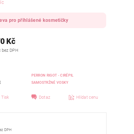
íc
eva pro přihlášené kosmetičky
70 Kč
od 141 Kč bez DPH
PERRON RIGOT - CIRÉPIL
E
SAMOSTRŽNÉ VOSKY
Tisk
Dotaz
Hlídat cenu
1 Kč bez DPH