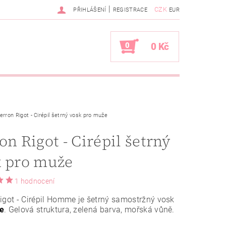
|
CZK
PŘIHLÁŠENÍ
REGISTRACE
EUR
0
0 Kč
erron Rigot - Cirépil šetrný vosk pro muže
on Rigot - Cirépil šetrný
k pro muže
1 hodnocení
igot - Cirépil Homme je šetrný samostržný vosk
e
. Gelová struktura, zelená barva, mořská vůně.