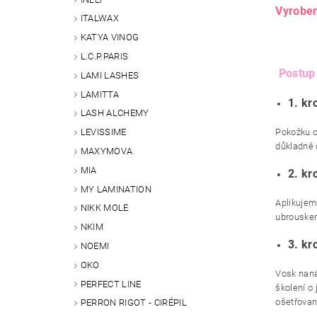
Vyrobe
ITALWAX
KATYA VINOG
L.C.P.PARIS
Postup 
LAMI LASHES
LAMITTA
1. kr
LASH ALCHEMY
Pokožku o
LEVISSIME
důkladně
MAXYMOVA
MIA
2. kr
MY LAMINATION
Aplikujem
NIKK MOLE
ubrouske
NKIM
3. kr
NOEMI
OKO
Vosk naná
PERFECT LINE
školení o
ošetřované
PERRON RIGOT - CIRÉPIL