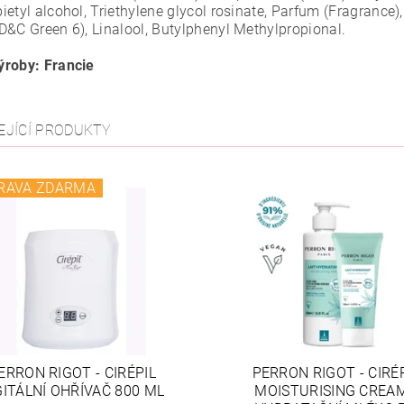
etyl alcohol, Triethylene glycol rosinate, Parfum (Fragrance),
D&C Green 6), Linalool, Butylphenyl Methylpropional.
roby: Francie
EJÍCÍ PRODUKTY
RAVA ZDARMA
ERRON RIGOT - CIRÉPIL
PERRON RIGOT - CIRÉ
GITÁLNÍ OHŘÍVAČ 800 ML
MOISTURISING CREAM