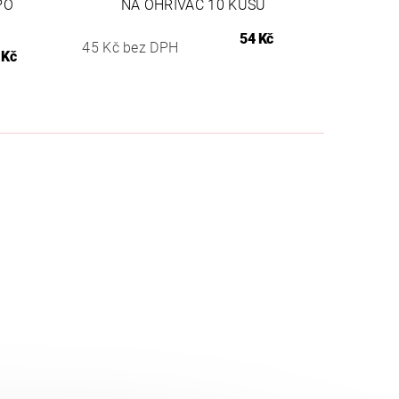
PO
NA OHŘÍVAČ 10 KUSŮ
54 Kč
45 Kč bez DPH
 Kč