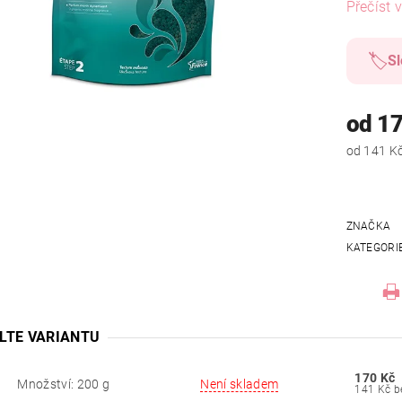
Přečíst v
🏷️
Sl
od 1
ZNAČKA
KATEGORI
LTE VARIANTU
170 Kč
Množství: 200 g
Není skladem
14