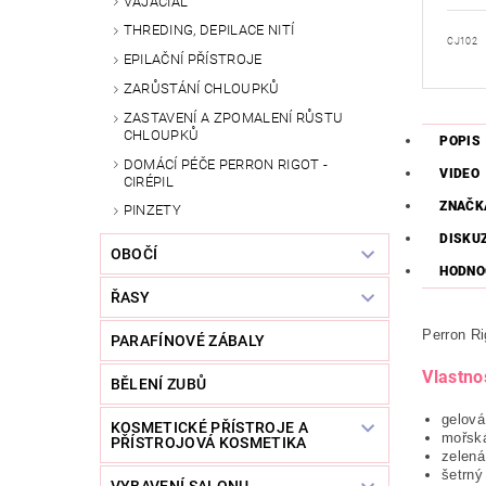
VAJACIAL
THREDING, DEPILACE NITÍ
CJ102
EPILAČNÍ PŘÍSTROJE
ZARŮSTÁNÍ CHLOUPKŮ
ZASTAVENÍ A ZPOMALENÍ RŮSTU
CHLOUPKŮ
POPIS
DOMÁCÍ PÉČE PERRON RIGOT -
VIDEO
CIRÉPIL
ZNAČK
PINZETY
DISKU
OBOČÍ
HODNOC
ŘASY
Perron R
PARAFÍNOVÉ ZÁBALY
Vlastnos
BĚLENÍ ZUBŮ
gelová
KOSMETICKÉ PŘÍSTROJE A
mořsk
PŘÍSTROJOVÁ KOSMETIKA
zelená
šetrný