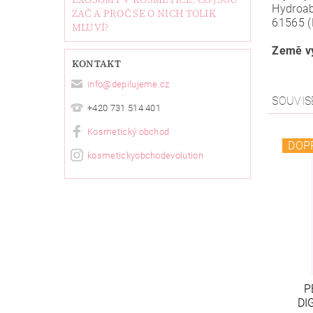
Hydroabi
ZAČ A PROČ SE O NICH TOLIK
61565 (
MLUVÍ?
Země vý
KONTAKT
info
@
depilujeme.cz
SOUVIS
+420 731 514 401
Kosmetický obchod
DOP
kosmetickyobchodevolution
P
DI