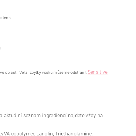
astech
i.
Sensitive
vé oblasti.
Větší zbytky vosku můžeme odstranit
a aktuální seznam ingrediencí najdete vždy na
e/VA copolymer, Lanolin, Triethanolamine,