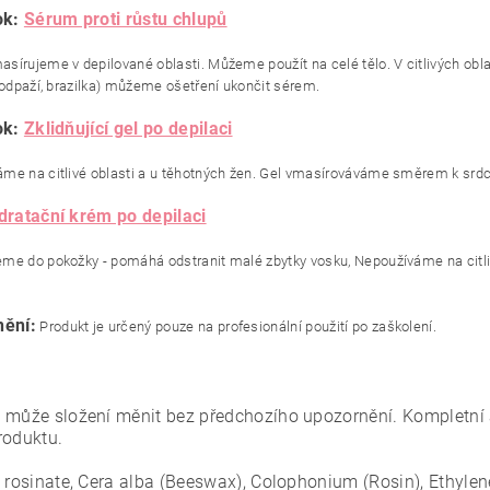
ok:
Sérum proti růstu chlupů
sírujeme v depilované oblasti. Můžeme použít na celé tělo. V citlivých obl
 podpaží, brazilka) můžeme ošetření ukončit sérem.
ok:
Zklidňující gel po depilaci
me na citlivé oblasti a u těhotných žen. Gel vmasírováváme směrem k srdc
dratační krém po depilaci
me do pokožky - pomáhá odstranit malé zbytky vosku, Nepoužíváme na citli
ění:
Produkt je určený pouze na profesionální použití po zaškolení.
 může složení měnit bez předchozího upozornění. Kompletní 
roduktu.
l rosinate, Cera alba (Beeswax), Colophonium (Rosin), Ethylen