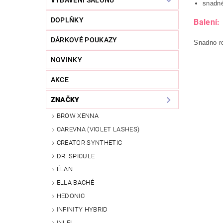
VYBAVENÍ SALONU
snadné
DOPLŇKY
Balení:
DÁRKOVÉ POUKAZY
Snadno r
NOVINKY
AKCE
ZNAČKY
BROW XENNA
CAREVNA (VIOLET LASHES)
CREATOR SYNTHETIC
DR. SPICULE
ÉLAN
ELLA BACHÉ
HEDONIC
INFINITY HYBRID
INLEI