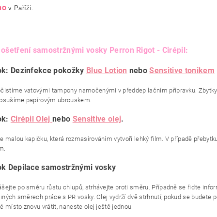
no
v Paříži.
ošetření samostržnými vosky Perron Rigot - Cirépil:
ok: Dezinfekce pokožky
Blue Lotion
nebo
Sensitive tonikem
čistíme vatovými tampony namočenými v předdepilačním přípravku. Zbytky
 osušíme papírovým ubrouskem.
ok:
Cirépil Olej
nebo
Sensitive olej
.
e malou kapičku, která rozmasírováním vytvoří lehký film. V případě přebyt
m.
ok Depilace samostržnými vosky
šejte po směru růstu chlupů, strhávejte proti směru. Případně se řiďte inf
 jiných směrech práce s PR vosky. Olej vydrží dvě strhnutí, pokud se budete 
 místo znovu vrátit, naneste olej ještě jednou.