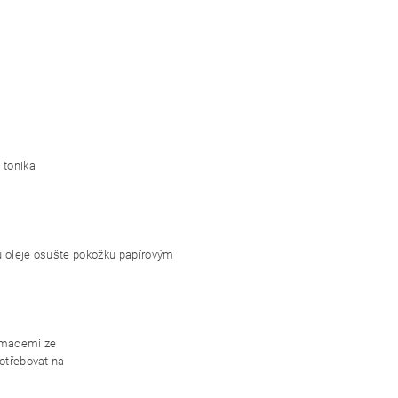
 tonika
ku oleje osušte pokožku papírovým
ormacemi ze
potřebovat na