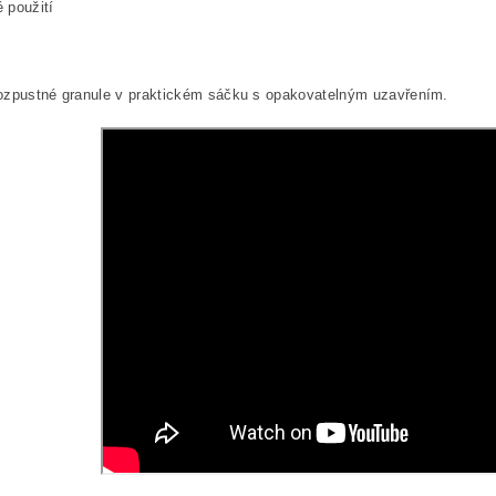
 použití
ozpustné granule v praktickém sáčku s opakovatelným uzavřením.