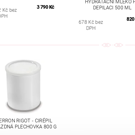
HYDRATAČNÍ MLÉKO 
3 790 Kč
DEPILACI 500 ML
2 Kč bez
DPH
820
678 Kč bez
DPH
ERRON RIGOT - CIRÉPIL
ZDNÁ PLECHOVKA 800 G