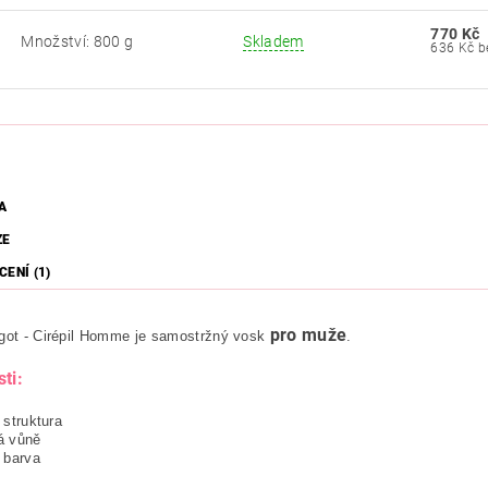
770 Kč
Množství: 800 g
Skladem
63
A
ZE
ENÍ (1)
pro muže
igot - Cirépil Homme je samostržný vosk
.
ti:
 struktura
á vůně
 barva