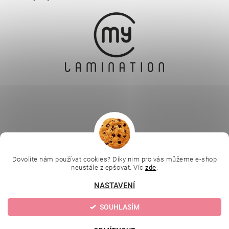
|
|
|
Ella Baché
L.C.P. Paris
Kosmetická škola
|
Dovolíte nám používat cookies? Díky nim pro vás můžeme e-shop
Online kosmetické kurzy
Kozmetickyobchod.sk
neustále zlepšovat. Víc
zde
.
NASTAVENÍ
Upravit nastavení
2026 © Evolution | Depilujeme.cz, všechna práva vyhrazena
SOUHLASÍM
cookies
Vytvořil Shoptet