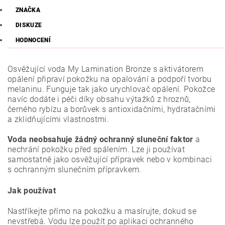
ZNAČKA
DISKUZE
HODNOCENÍ
Osvěžující voda My Lamination Bronze s aktivátorem
opálení připraví pokožku na opalování a podpoří tvorbu
melaninu. Funguje tak jako urychlovač opálení. Pokožce
navíc dodáte i péči díky obsahu výtažků z hroznů,
černého rybízu a borůvek s antioxidačními, hydratačními
a zklidňujícími vlastnostmi.
Voda neobsahuje žádný ochranný sluneční faktor
a
nechrání pokožku před spálením. Lze ji používat
samostatně jako osvěžující přípravek nebo v kombinaci
s ochranným slunečním přípravkem.
Jak používat
Nastříkejte přímo na pokožku a masírujte, dokud se
nevstřebá. Vodu lze použít po aplikaci ochranného