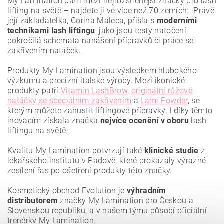
My Lamination patří mezi nejrozšířenější značky pro lash
lifting na světě – najdete ji ve více než 70 zemích. Právě
její zakladatelka, Corina Maleca, přišla s
moderními
technikami lash liftingu
, jako jsou testy natočení,
pokročilá schémata nanášení přípravků či práce se
zakřivením natáček.
Produkty My Lamination jsou výsledkem hlubokého
výzkumu a precizní italské výroby. Mezi ikonické
produkty patří
Vitamin LashBrow
,
originální růžové
natáčky se speciálním zakřivením
a
Lami Powder
, se
kterým můžete zahustit liftingové přípravky. I díky těmto
inovacím získala značka
nejvíce ocenění
v oboru
lash
liftingu na světě.
Vložením hodnocení souhlasíte se
zásadami ochrany
osobních údajů
.
Kvalitu My Lamination potvrzují také
klinické studie
z
lékařského institutu v Padově, které prokázaly výrazné
zesílení řas po ošetření produkty této značky.
Kosmetický obchod Evolution je
výhradním
distributorem
značky My Lamination pro Českou a
Slovenskou republiku, a v našem týmu působí oficiální
trenérky My Lamination.