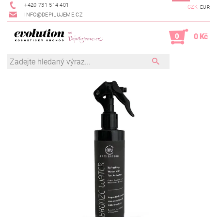
+420 731 514 401
CZK
EUR
INFO@DEPILUJEME.CZ
0
0 Kč