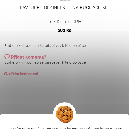
LAVOSEPT DEZINFEKCE NA RUCE 200 ML
167 Kč bez DPH
202 Kč
Buďte první, kdo napíše příspěvek k této položce.
Přidat komentář
Buďte první, kdo napíše příspěvek k této položce.
Přidat hodnocení
|
|
|
Ella Baché
L.C.P. Paris
Kosmetická škola
Dovolíte nám používat cookies? Díky nim pro vás můžeme e-shop
Online kosmetické kurzy
Kozmetickyobchod.sk