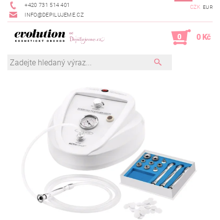
+420 731 514 401
CZK
EUR
INFO@DEPILUJEME.CZ
0
0 Kč