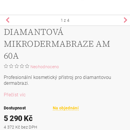
1
z 4
DIAMANTOVÁ
MIKRODERMABRAZE AM
60A
Neohodnoceno
Profesionální kosmetický přístroj pro diamantovou
dermabrazi.
Přečíst víc
Dostupnost
Na objednání
5 290 Kč
4 372 Kč bez DPH