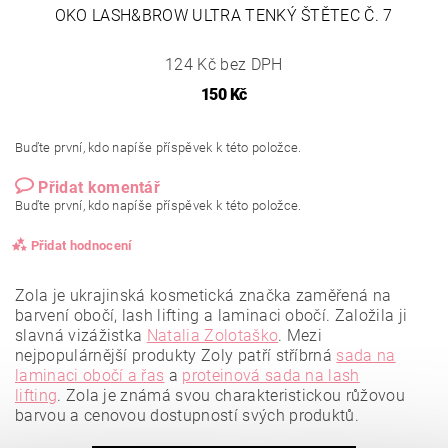
OKO LASH&BROW ULTRA TENKÝ ŠTĚTEC Č. 7
124 Kč bez DPH
150 Kč
Buďte první, kdo napíše příspěvek k této položce.
Přidat komentář
Buďte první, kdo napíše příspěvek k této položce.
Přidat hodnocení
Zola je ukrajinská kosmetická značka zaměřená na
barvení obočí, lash lifting a laminaci obočí. Založila ji
slavná vizážistka
Natalia Zolotaško
.
Mezi
nejpopulárnější produkty Zoly patří stříbrná
sada na
laminaci obočí a řas
a
proteinová sada na lash
lifting
.
Zola je známá svou charakteristickou růžovou
barvou a cenovou dostupností svých produktů.