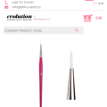
+420 731 514 401
CZK
EUR
INFO@DEPILUJEME.CZ
0
0 Kč