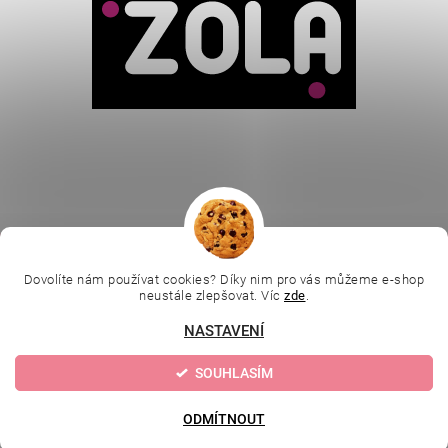
Vložením hodnocení souhlasíte se
zásadami ochrany
osobních údajů
.
|
|
|
Ella Baché
L.C.P. Paris
Kosmetická škola
|
Dovolíte nám používat cookies? Díky nim pro vás můžeme e-shop
Online kosmetické kurzy
Kozmetickyobchod.sk
neustále zlepšovat. Víc
zde
.
NASTAVENÍ
Upravit nastavení
2026 © Evolution | Depilujeme.cz, všechna práva vyhrazena
SOUHLASÍM
cookies
Vytvořil Shoptet
ODMÍTNOUT