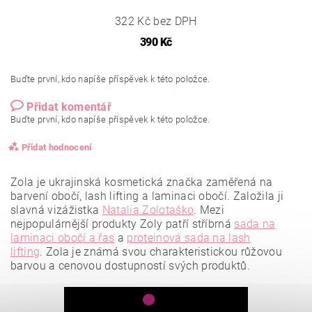
322 Kč bez DPH
390 Kč
Buďte první, kdo napíše příspěvek k této položce.
Přidat komentář
Buďte první, kdo napíše příspěvek k této položce.
Přidat hodnocení
Zola je ukrajinská kosmetická značka zaměřená na
barvení obočí, lash lifting a laminaci obočí. Založila ji
slavná vizážistka
Natalia Zolotaško
.
Mezi
nejpopulárnější produkty Zoly patří stříbrná
sada na
laminaci obočí a řas
a
proteinová sada na lash
lifting
.
Zola je známá svou charakteristickou růžovou
barvou a cenovou dostupností svých produktů.