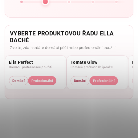
VYBERTE PRODUKTOVOU ŘADU ELLA
BACHÉ
Zvolte, zda hledáte domácí péči nebo profesionální použití.
Ella Perfect
Tomate Glow
Mo
Domácí i profesionální použití
Domácí i profesionální použití
Domá
Domácí
Profesionální
Domácí
Profesionální
D