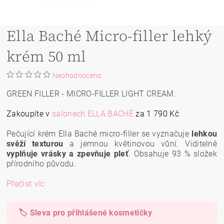
Ella Baché Micro-filler lehký
krém 50 ml
Neohodnoceno
GREEN FILLER - MICRO-FILLER LIGHT CREAM.
Zakoupíte v
salonech ELLA BACHÉ
za 1 790 Kč
Pečující krém Ella Baché micro-filler se vyznačuje
lehkou
svěží texturou
a jemnou květinovou vůní. Viditelně
vyplňuje vrásky a zpevňuje pleť
. Obsahuje
93 % složek
přírodního původu.
Přečíst víc
🏷️ Sleva pro přihlášené kosmetičky