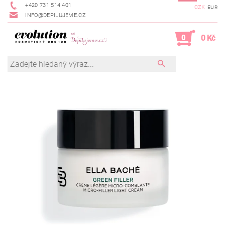
+420 731 514 401
CZK
EUR
INFO@DEPILUJEME.CZ
0
0 Kč