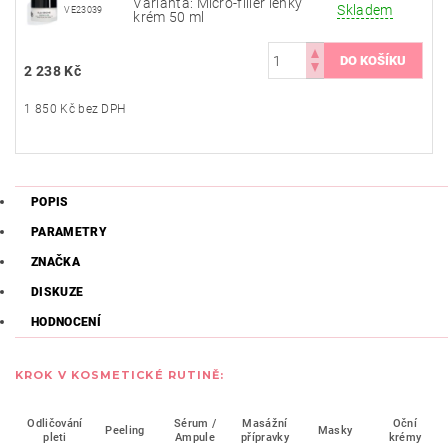
Varianta: Micro-filler lehký
Skladem
VE23039
krém 50 ml
2 238 Kč
1 850 Kč bez DPH
POPIS
PARAMETRY
ZNAČKA
DISKUZE
HODNOCENÍ
KROK V KOSMETICKÉ RUTINĚ:
Odličování
Sérum /
Masážní
Oční
Peeling
Masky
pleti
Ampule
přípravky
krémy