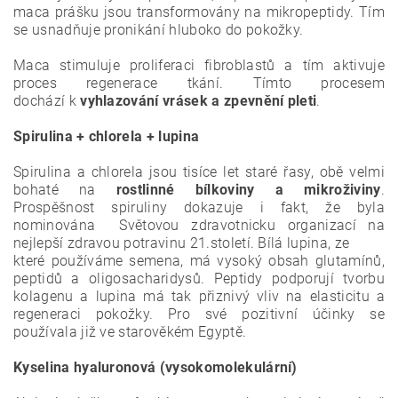
maca
prášku jsou transformovány na mikropeptidy. Tím
se usnadňuje pronikání hluboko do pokožky.
Maca
stimuluje proliferaci fibroblastů a tím aktivuje
proces regenerace tkání. Tímto procesem
dochází
k
vyhlazování vrásek a zpevnění pleti
.
Spirulina + chlorela + lupina
Spirulina a
chlorela jsou tisíce let staré řasy, obě velmi
bohaté na
rostlinné bílkoviny a mikroživiny
.
Prospěšnost spiruliny dokazuje i fakt, že byla
nominována Světovou zdravotnicku organizací na
nejlepší zdravou potravinu 21.století. Bílá lupina, ze
které používáme semena, má vysoký obsah glutamínů,
peptidů a oligosacharidysů. Peptidy podporují tvorbu
kolagenu a lupina má tak přiznivý vliv na elasticitu a
regeneraci pokožky. Pro své pozitivní účinky se
používala již ve starověkém Egyptě.
Kyselina hyaluronová (vysokomolekulární)