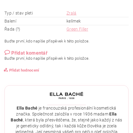
Typ / stav pleti
Zralá
Balení
kelímek
Řada (?)
Green Filler
Buďte první, kdo napíše příspěvek k této položce.
Přidat komentář
Buďte první, kdo napíše příspěvek k této položce.
Přidat hodnocení
Ella Baché
je francouzská profesionální kosmetická
značka. Společnost založila v roce 1936 madam
Ella
Baché
, která byla přesvědčena, že, stejně jako každý z nás
je geneticky odlišný, tak i každá kůže člověka je zcela
jedinečná. Její nesmírná vášeň pro péči o pleť položila