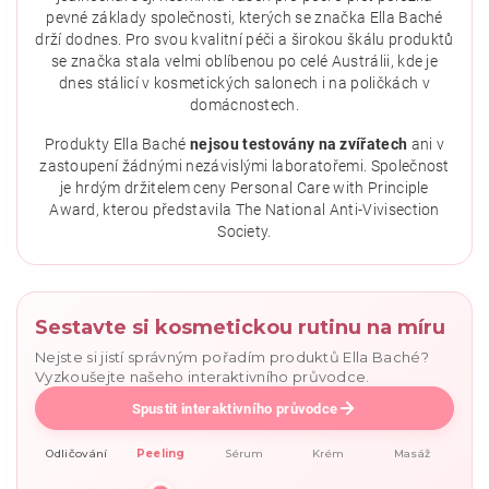
pevné základy společnosti, kterých se značka Ella Baché
drží dodnes. Pro svou kvalitní péči a širokou škálu produktů
se značka stala velmi oblíbenou po celé Austrálii, kde je
dnes stálicí v kosmetických salonech i na poličkách v
domácnostech.
Vložením hodnocení souhlasíte se
zásadami ochrany
osobních údajů
.
Produkty Ella Baché
nejsou testovány na zvířatech
ani v
zastoupení žádnými nezávislými laboratořemi. Společnost
je hrdým držitelem ceny Personal Care with Principle
Award, kterou představila The National Anti-Vivisection
Society.
Sestavte si kosmetickou rutinu na míru
Nejste si jistí správným pořadím produktů Ella Baché?
Vyzkoušejte našeho interaktivního průvodce.
Spustit interaktivního průvodce
Odličování
Peeling
Sérum
Krém
Masáž