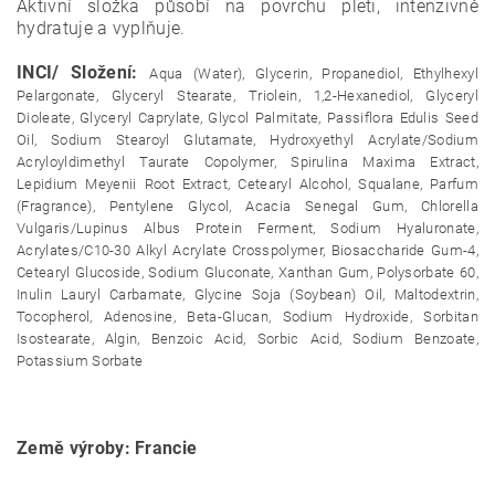
Aktivní složka působí na povrchu pleti, intenzivně
hydratuje a vyplňuje.
INCI/ Složení:
Aqua (Water), Glycerin, Propanediol, Ethylhexyl
Pelargonate, Glyceryl Stearate, Triolein, 1,2-Hexanediol, Glyceryl
Dioleate, Glyceryl Caprylate, Glycol Palmitate, Passiflora Edulis Seed
Oil, Sodium Stearoyl Glutamate, Hydroxyethyl Acrylate/Sodium
Acryloyldimethyl Taurate Copolymer, Spirulina Maxima Extract,
Lepidium Meyenii Root Extract, Cetearyl Alcohol, Squalane, Parfum
(Fragrance), Pentylene Glycol, Acacia Senegal Gum, Chlorella
Vulgaris/Lupinus Albus Protein Ferment, Sodium Hyaluronate,
Acrylates/C10-30 Alkyl Acrylate Crosspolymer, Biosaccharide Gum-4,
Cetearyl Glucoside, Sodium Gluconate, Xanthan Gum, Polysorbate 60,
Inulin Lauryl Carbamate, Glycine Soja (Soybean) Oil, Maltodextrin,
Tocopherol, Adenosine, Beta-Glucan, Sodium Hydroxide, Sorbitan
Isostearate, Algin, Benzoic Acid, Sorbic Acid, Sodium Benzoate,
Potassium Sorbate
Země výroby: Francie