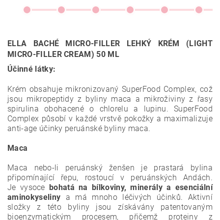
ELLA BACHÉ MICRO-FILLER LEHKÝ KRÉM (LIGHT
MICRO-FILLER CREAM) 50 ML
Účinné látky:
Krém obsahuje mikronizovaný SuperFood Complex, což
jsou mikropeptidy z byliny maca a
mikroživiny z řasy
spirulina obohacené o chlorelu a lupinu.
SuperFood
Complex působí v každé vrstvě pokožky a maximalizuje
anti-age účinky peruánské byliny maca.
Maca
Maca nebo-li peruánský ženšen je prastará bylina
připomínající řepu, rostoucí v peruánských Andách.
Je
vysoce
bohatá na bílkoviny, minerály a esenciální
aminokyseliny
a má mnoho léčivých účinků. A
ktivní
složky z této byliny jsou získávány patentovaným
bioenzymatickým procesem, přičemž proteiny z