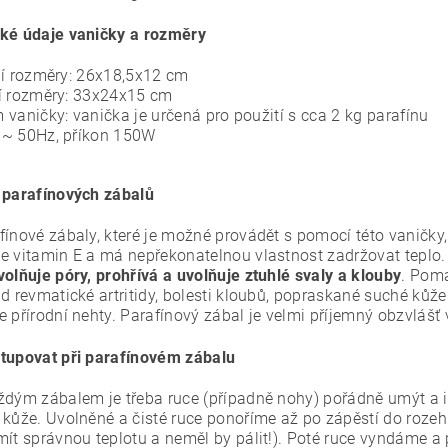
ké údaje vaničky a rozměry
ní rozměry: 26x18,5x12 cm
í rozměry: 33x24x15 cm
 vaničky: vanička je určená pro použití s cca 2 kg parafínu
~ 50Hz, příkon 150W
 parafínových zábalů
ínové zábaly, které je možné provádět s pomocí této vaničky, 
e vitamin E a má nepřekonatelnou vlastnost zadržovat teplo.
volňuje póry, prohřívá a uvolňuje ztuhlé svaly a klouby
. Pomá
ad revmatické artritidy, bolesti kloubů, popraskané suché kůž
e přírodní nehty.
Parafínový zábal je velmi příjemný obzvlášť 
tupovat při parafínovém zábalu
ždým zábalem je třeba ruce (případně nohy) pořádně umýt a ide
 kůže. Uvolněné a čisté ruce ponoříme až po zápěstí do rozeh
mít správnou teplotu a neměl by pálit!). Poté ruce vyndáme a