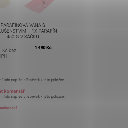
PARAFÍNOVÁ VANA S
LUŠENSTVÍM + 1X PARAFÍN
450 G V SÁČKU
1 490 Kč
1 Kč bez
DPH
í, kdo napíše příspěvek k této položce.
at komentář
í, kdo napíše příspěvek k této položce.
 hodnocení