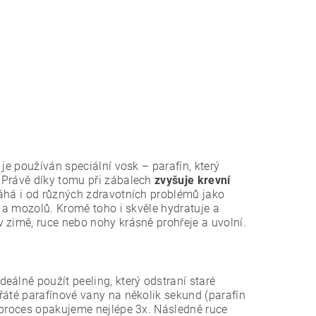
je používán speciální vosk – parafín, který
 Právě díky tomu při zábalech
zvyšuje krevní
há i od různých zdravotních problémů jako
e a mozolů. Kromě toho i skvěle hydratuje a
v zimě, ruce nebo nohy krásně prohřeje a uvolní.
álně použít peeling, který odstraní staré
řáté parafínové vany na několik sekund (parafín
 proces opakujeme nejlépe 3x. Následně ruce