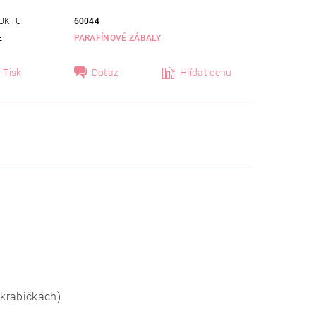
UKTU
60044
E
PARAFÍNOVÉ ZÁBALY
Tisk
Dotaz
Hlídat cenu
 krabičkách)