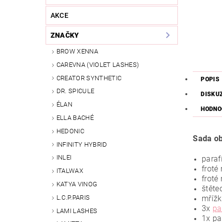
AKCE
ZNAČKY
BROW XENNA
CAREVNA (VIOLET LASHES)
CREATOR SYNTHETIC
POPIS
DR. SPICULE
DISKU
ÉLAN
HODNO
ELLA BACHÉ
HEDONIC
Sada ob
INFINITY HYBRID
INLEI
paraf
froté
ITALWAX
froté
KATYA VINOG
štěte
L.C.P.PARIS
mřížk
3x
pa
LAMI LASHES
1x pa