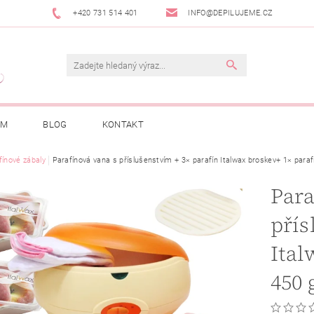
+420 731 514 401
INFO@DEPILUJEME.CZ
AM
BLOG
KONTAKT
fínové zábaly
Parafínová vana s příslušenstvím + 3× parafín Italwax broskev+ 1× paraf
Para
přís
Ital
450 