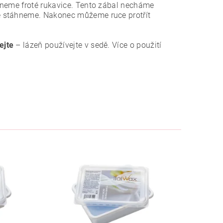
kneme froté rukavice. Tento zábal necháme
ě stáhneme. Nakonec můžeme ruce protřít
ejte
– lázeň používejte v sedě. Více o použití