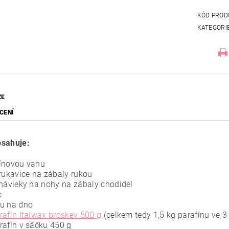
KÓD PROD
KATEGORI
ZE
CENÍ
sahuje:
ínovou vanu
 rukavice na zábaly rukou
 návleky na nohy na zábaly chodidel
c
u na dno
rafín Italwax broskev 500 g
(celkem tedy 1,5 kg parafínu ve 3
rafín v sáčku 450 g