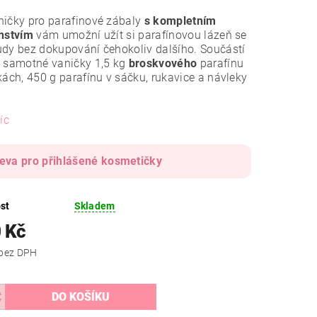
ičky pro parafinové zábaly
s kompletním
enstvím
vám umožní užít si parafínovou lázeň se
dy bez dokupování čehokoliv dalšího. Součástí
ě samotné vaničky 1,5 kg
broskvového
parafínu
kách, 450 g parafínu v sáčku, rukavice a návleky
.
íc
leva pro přihlášené kosmetičky
st
Skladem
 Kč
1 405 Kč bez DPH