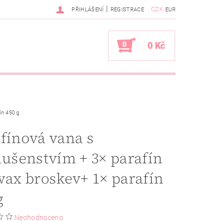
|
CZK
PŘIHLÁŠENÍ
REGISTRACE
EUR
0
0 Kč
ín 450 g
fínová vana s
lušenstvím + 3× parafín
wax broskev+ 1× parafín
g
Neohodnoceno