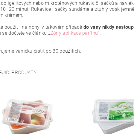
 do igelitových nebo mikroténových rukavic či sáčků a navlé
 10–20 minut. Rukavice i sáčky sundáme a ztuhlý vosk jemn
ým krémem.
ze použít i na nohy, v takovém případě
do vany nikdy nestoup
 se dočtete ve článku ‚‚
Zóny aplikace parfínu
‘‘.
ujeme vaničku čistit po 30 použitích.
EJÍCÍ PRODUKTY