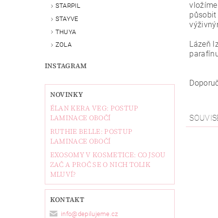
vložíme
STARPIL
působit
STAYVE
výživn
THUYA
Lázeň l
ZOLA
parafínu
INSTAGRAM
Doporuč
NOVINKY
ÉLAN KERA VEG: POSTUP
LAMINACE OBOČÍ
SOUVIS
RUTHIE BELLE: POSTUP
LAMINACE OBOČÍ
EXOSOMY V KOSMETICE: CO JSOU
ZAČ A PROČ SE O NICH TOLIK
MLUVÍ?
KONTAKT
info
@
depilujeme.cz