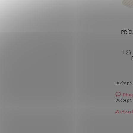
PŘÍS
1 23
Buďte prvn
Přid
Buďte prvn
Přidat