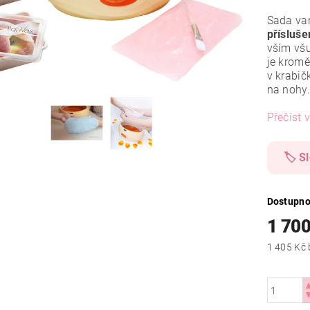
Sada van
přísluš
vším všu
je krom
v krabič
na nohy
Přečíst v
🏷️ S
Dostupno
1 700