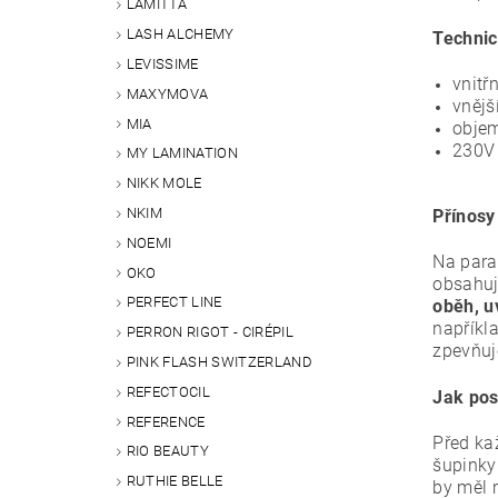
LAMITTA
LASH ALCHEMY
Technic
LEVISSIME
vnitř
MAXYMOVA
vnějš
MIA
objem
230V 
MY LAMINATION
NIKK MOLE
NKIM
Přínosy
NOEMI
Na paraf
OKO
obsahuj
PERFECT LINE
oběh, u
napříkl
PERRON RIGOT - CIRÉPIL
zpevňuj
PINK FLASH SWITZERLAND
REFECTOCIL
Jak pos
REFERENCE
Před ka
RIO BEAUTY
šupinky
RUTHIE BELLE
by měl 