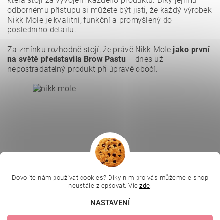
která stojí za vývojem každého produktu. Díky jejímu
odbornému přístupu si můžete být jisti, že každý výrobek
Nikk Mole je kvalitní, funkční a promyšlený do
posledního detailu.
Vložením hodnocení souhlasíte se
zásadami ochrany
osobních údajů
.
Za zmínku rozhodně stojí, že právě Nikk Mole
jako první
na světě představila Brow Pastu
– dnes už
nepostradatelný produkt při úpravě obočí.
|
|
|
Ella Baché
L.C.P. Paris
Kosmetická škola
|
Online kosmetické kurzy
Kozmetickyobchod.sk
Dovolíte nám používat cookies? Díky nim pro vás můžeme e-shop
neustále zlepšovat. Víc
zde
.
NASTAVENÍ
Upravit nastavení
2026 © Evolution | Depilujeme.cz, všechna práva vyhrazena