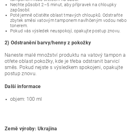
Nechte působit 2–5 minut, aby přípravek na chloupky
zapůsobil.
Poté jemně očistěte oblast tmavých chloupků. Odstraňte
zbytek směsi vatovým tamponem navlhčeným vodou nebo
tonerem.
Pokud vás výsledek neuspokojí, opakujte postup znovu.
2) Odstranění barvy/henny z pokožky
Naneste malé množství produktu na vatový tampon a
otřete oblast pokožky, kde je třeba odstranit barvicí
směs. Pokud nejste s výsledkem spokojeni, opakujte
postup znovu.
Další informace
objem: 100 ml
Země výroby: Ukrajina