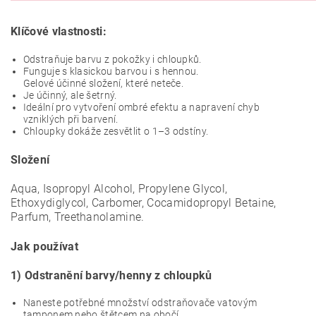
Klíčové vlastnosti:
Odstraňuje barvu z pokožky i chloupků.
Funguje s klasickou barvou i s hennou.
Gelové účinné složení, které neteče.
Je účinný, ale šetrný.
Ideální pro vytvoření ombré efektu a napravení chyb
vzniklých při barvení.
Chloupky dokáže zesvětlit o 1–3 odstíny.
Složení
Aqua, Isopropyl Alcohol, Propylene Glycol,
Ethoxydiglycol, Carbomer, Cocamidopropyl Betaine,
Parfum, Treethanolamine.
Jak používat
1) Odstranění barvy/henny z chloupků
Naneste potřebné množství odstraňovače vatovým
tamponem nebo štětcem na obočí.