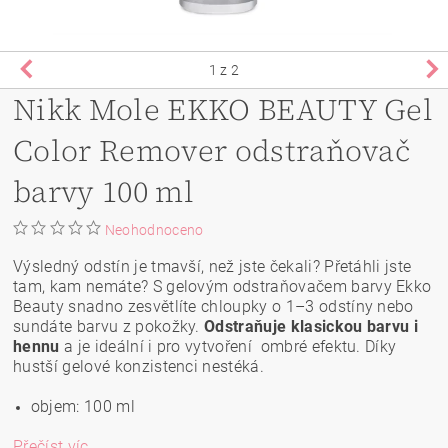
1
z 2
Nikk Mole EKKO BEAUTY Gel
Color Remover odstraňovač
barvy 100 ml
Neohodnoceno
Výsledný odstín je tmavší, než jste čekali? Přetáhli jste
tam, kam nemáte? S gelovým odstraňovačem barvy Ekko
Beauty snadno zesvětlíte chloupky o 1–3 odstíny nebo
sundáte barvu z pokožky.
Odstraňuje klasickou barvu i
hennu
a je ideální i pro vytvoření ombré efektu. Díky
hustší gelové konzistenci nestéká.
objem: 100 ml
Přečíst víc