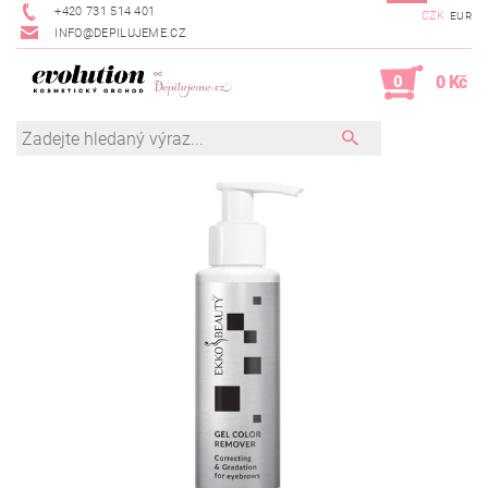
+420 731 514 401
CZK
EUR
INFO@DEPILUJEME.CZ
0
0 Kč