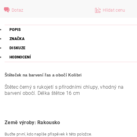
Dotaz
Hlídat cenu
POPIS
ZNAČKA
DISKUZE
HODNOCENÍ
Štěteček na barvení řas a obočí Kolibri
Štětec černý s rukojetí s přírodními chlupy, vhodný na
barvení obočí. Délka štětce 16 cm
Země výroby: Rakousko
Buďte první, kdo napíše příspěvek k této položce.