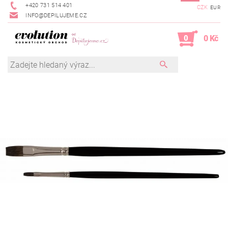
+420 731 514 401
CZK
EUR
INFO@DEPILUJEME.CZ
0
0 Kč