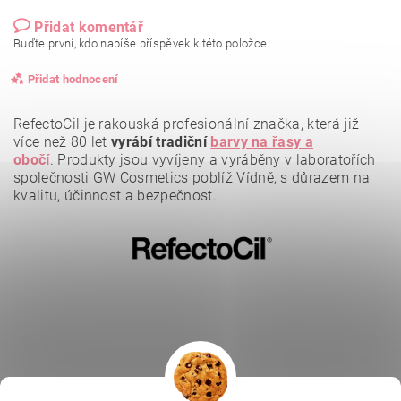
Přidat komentář
Buďte první, kdo napíše příspěvek k této položce.
Přidat hodnocení
RefectoCil je rakouská profesionální značka, která již
více než 80 let
vyrábí tradiční
barvy na řasy a
obočí
.
Produkty jsou vyvíjeny a vyráběny v laboratořích
společnosti GW Cosmetics poblíž Vídně, s důrazem na
kvalitu, účinnost a bezpečnost.
Vložením hodnocení souhlasíte se
zásadami ochrany
osobních údajů
.