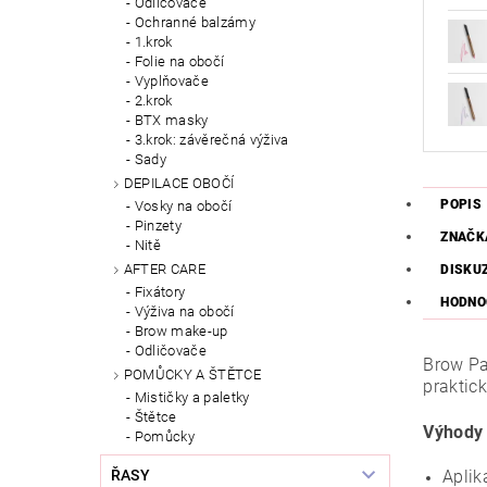
Odličovače
Ochranné balzámy
1.krok
Folie na obočí
Vyplňovače
2.krok
BTX masky
3.krok: závěrečná výživa
Sady
DEPILACE OBOČÍ
POPIS
Vosky na obočí
Pinzety
ZNAČK
Nitě
AFTER CARE
DISKU
Fixátory
HODNO
Výživa na obočí
Brow make-up
Odličovače
Brow Pas
POMŮCKY A ŠTĚTCE
praktick
Mističky a paletky
Štětce
Výhody 
Pomůcky
ŘASY
Aplik