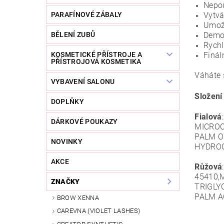
Nepou
PARAFÍNOVÉ ZÁBALY
Vytvá
Umožň
BĚLENÍ ZUBŮ
Demon
Rychl
KOSMETICKÉ PŘÍSTROJE A
Finál
PŘÍSTROJOVÁ KOSMETIKA
Váháte 
VYBAVENÍ SALONU
Složení
DOPLŇKY
Fialová
DÁRKOVÉ POUKAZY
MICROC
PALM O
NOVINKY
HYDROG
AKCE
Růžová
45410,
ZNAČKY
TRIGLY
PALM A
BROW XENNA
CAREVNA (VIOLET LASHES)