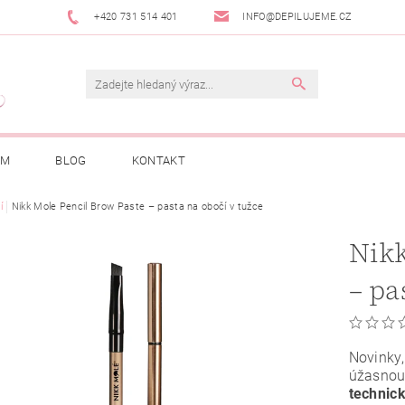
+420 731 514 401
INFO@DEPILUJEME.CZ
AM
BLOG
KONTAKT
í
Nikk Mole Pencil Brow Paste – pasta na obočí v tužce
Nikk
– pa
Novinky,
úžasnou
technic