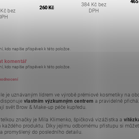
465
384 Kč bez
260 Kč
 Kč bez
DPH
DPH
í, kdo napíše příspěvek k této položce.
at komentář
í, kdo napíše příspěvek k této položce.
 hodnocení
le je uznávaným lídrem ve výrobě prémiové kosmetiky na obočí
 disponuje
vlastním výzkumným centrem
a pravidelně přicház
jí svět Brow & Make-up péče kupředu.
telkou značky je Mila Klimenko, špičková vizážistka a
vítězk
 každého produktu. Díky jejímu odbornému přístupu si můžete b
 a promyšlený do posledního detailu.