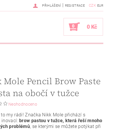
|
CZK
PŘIHLÁŠENÍ
REGISTRACE
EUR
0
0 Kč
 Mole Pencil Brow Paste
sta na obočí v tužce
Neohodnoceno
 to my rádi! Značka Nikk Mole přichází s
 inovací:
brow pastou v tužce, která řeší mnoho
kých problémů
, se kterými se můžete potýkat při