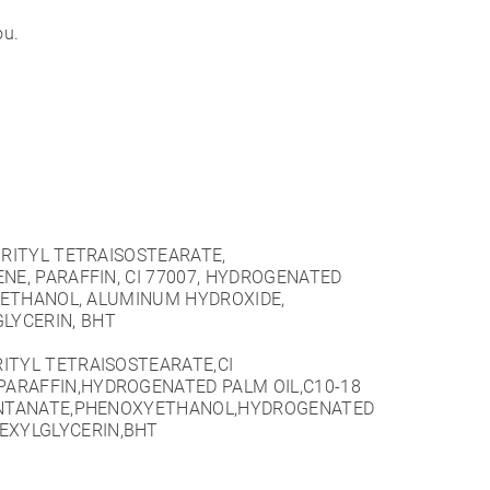
ou.
HRITYL TETRAISOSTEARATE,
NE, PARAFFIN, CI 77007, HYDROGENATED
 YETHANOL, ALUMINUM HYDROXIDE,
LYCERIN, BHT
RITYL TETRAISOSTEARATE,CI
PARAFFIN,HYDROGENATED PALM OIL,C10-18
 MONTANATE,PHENOXYETHANOL,HYDROGENATED
EXYLGLYCERIN,BHT