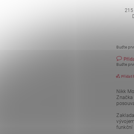
215
Buďte prvn
Přid
Buďte prvn
Přidat
Nikk Mo
Značka
posouva
Zaklada
vývojem
funkční