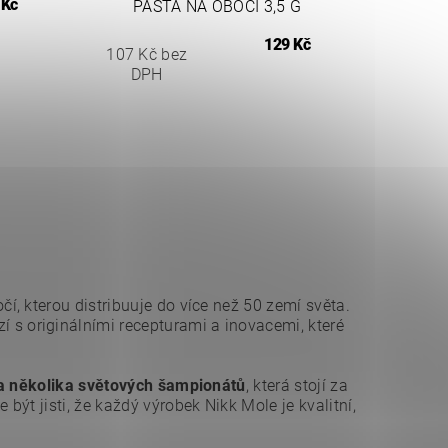
 Kč
PASTA NA OBOČÍ 3,5 G
129 Kč
107 Kč bez
DPH
, kterou distribuuje do více než 50 zemí světa.
í s originálními recepturami a inovacemi, které
a několika světových šampionátů
, která stojí za
ýt jisti, že každý výrobek Nikk Mole je kvalitní,