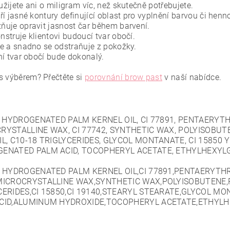
žijete ani o miligram víc, než skutečně potřebujete.
ří jasné kontury definující oblast pro vyplnění barvou či henn
uje opravit jasnost čar během barvení.
struje klientovi budoucí tvar obočí.
e a snadno se odstraňuje z pokožky.
ní tvar obočí bude dokonalý.
s výběrem? Přečtěte si
porovnání brow past
v naší nabídce.
:
HYDROGENATED PALM KERNEL OIL, CI 77891, PENTAERYT
RYSTALLINE WAX, CI 77742, SYNTHETIC WAX, POLYISOBUTE
IL, C10-18 TRIGLYCERIDES, GLYCOL MONTANATE, CI 15850
ENATED PALM ACID, TOCOPHERYL ACETATE, ETHYLHEXYLG
: HYDROGENATED PALM KERNEL OIL,CI 77891,PENTAERYTH
MICROCRYSTALLINE WAX,SYNTHETIC WAX,POLYISOBUTENE,
CERIDES,CI 15850,CI 19140,STEARYL STEARATE,GLYCOL
CID,ALUMINUM HYDROXIDE,TOCOPHERYL ACETATE,ETHYLH