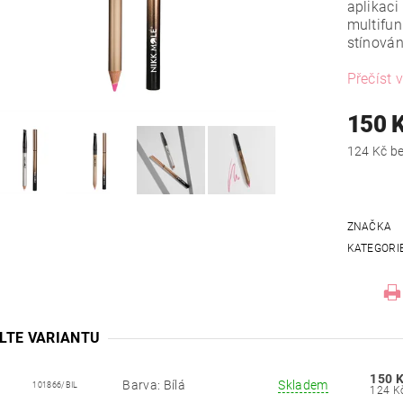
aplikaci
multifun
stínován
Přečíst v
150 
124
ZNAČKA
KATEGORI
LTE VARIANTU
150 
Barva: Bílá
Skladem
101866/BIL