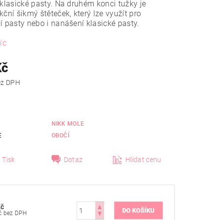
 klasické pasty. Na druhém konci tužky je
kční šikmý štěteček, který lze využít pro
í pasty nebo i nanášení klasické pasty.
íc
Kč
 Kč bez DPH
NIKK MOLE
E
OBOČÍ
Tisk
Dotaz
Hlídat cenu
Kč
124 Kč bez DPH