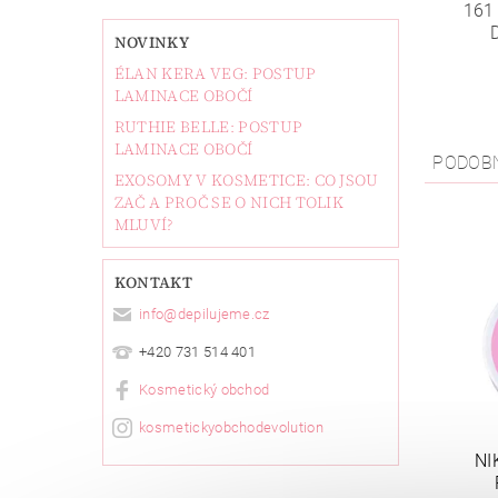
161
NOVINKY
ÉLAN KERA VEG: POSTUP
LAMINACE OBOČÍ
RUTHIE BELLE: POSTUP
LAMINACE OBOČÍ
PODOB
EXOSOMY V KOSMETICE: CO JSOU
ZAČ A PROČ SE O NICH TOLIK
MLUVÍ?
KONTAKT
info
@
depilujeme.cz
+420 731 514 401
Kosmetický obchod
kosmetickyobchodevolution
NI