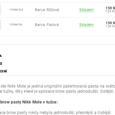
150 
Barva: Růžová
Skladem
101866/RUZ
150 
Barva: Fialová
Skladem
101866/FIA
A
ZE
CENÍ
te Nikk Mole je jediná originální patentovaná pasta na světov
é tužky, díky které je aplikace brow pasty jednodušší, čistější,
brow pasty Nikk Mole v tužce:
ace brow pasty nikdy nebyla jednodušší, přesnější a čistější.