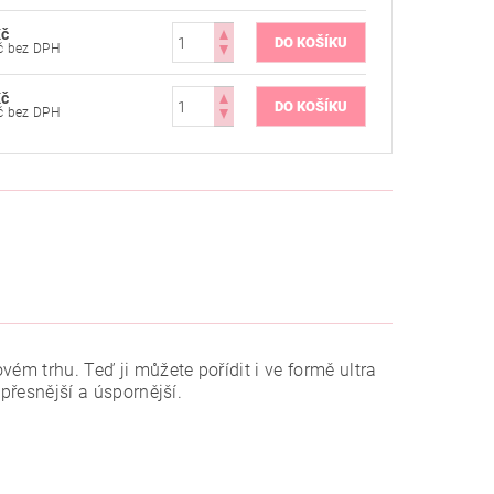
Kč
124 Kč bez DPH
Kč
124 Kč bez DPH
ém trhu. Teď ji můžete pořídit i ve formě ultra
 přesnější a úspornější.