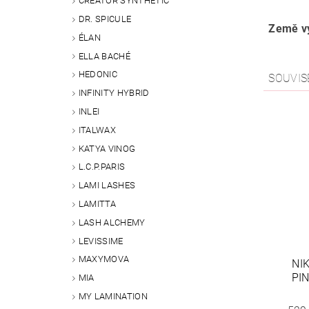
CREATOR SYNTHETIC
DR. SPICULE
Země vý
ÉLAN
ELLA BACHÉ
HEDONIC
SOUVIS
INFINITY HYBRID
INLEI
ITALWAX
KATYA VINOG
L.C.P.PARIS
LAMI LASHES
LAMITTA
LASH ALCHEMY
LEVISSIME
MAXYMOVA
NI
PI
MIA
MY LAMINATION