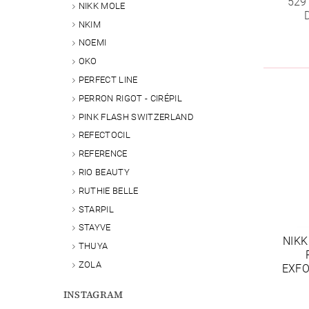
529
NIKK MOLE
NKIM
NOEMI
OKO
PERFECT LINE
PERRON RIGOT - CIRÉPIL
PINK FLASH SWITZERLAND
REFECTOCIL
REFERENCE
RIO BEAUTY
RUTHIE BELLE
STARPIL
STAYVE
NIKK
THUYA
ZOLA
EXFO
INSTAGRAM