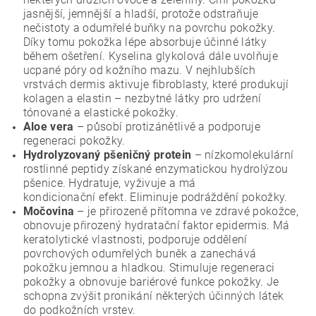
jasnější, jemnější a hladší, protože odstraňuje
nečistoty a odumřelé buňky na povrchu pokožky.
Díky tomu pokožka lépe absorbuje účinné látky
během ošetření. Kyselina glykolová dále uvolňuje
ucpané póry od kožního mazu. V nejhlubších
vrstvách dermis aktivuje fibroblasty, které produkují
kolagen a elastin – nezbytné látky pro udržení
tónované a elastické pokožky.
Aloe vera
– působí protizánětlivě a podporuje
regeneraci pokožky.
Hydrolyzovaný pšeničný protein
– nízkomolekulární
rostlinné peptidy získané enzymatickou hydrolýzou
pšenice. Hydratuje, vyživuje a má
kondicionační
efekt. Eliminuje podráždění pokožky.
Močovina
– j
e přirozeně přítomna ve zdravé pokožce,
obnovuje přirozený hydratační faktor epidermis.
Má
keratolytické vlastnosti, podporuje oddělení
povrchových odumřelých buněk a zanechává
pokožku jemnou a hladkou.
Stimuluje regeneraci
pokožky a obnovuje bariérové ​​funkce pokožky.
Je
schopna zvýšit pronikání některých účinných látek
do podkožních vrstev.