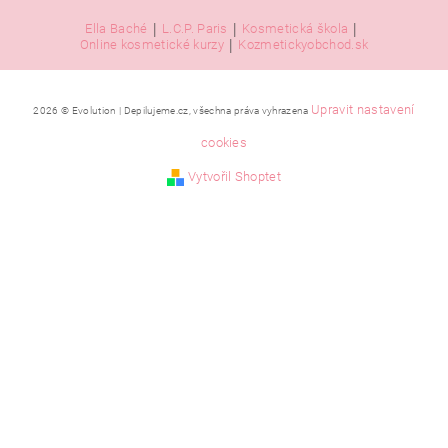
|
|
|
Ella Baché
L.C.P. Paris
Kosmetická škola
|
Online kosmetické kurzy
Kozmetickyobchod.sk
Upravit nastavení
2026 © Evolution | Depilujeme.cz, všechna práva vyhrazena
cookies
Vytvořil Shoptet