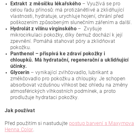
Extrakt
z měsíčku lékařského
– Využívá se pro
celou řadu přínosů: má protizánětlivé a zklidňující
vlastnosti, hydratuje, urychluje hojení, chrání před
poškozením způsobeným slunečním zářením a další.
Hydrolát z vilínu virginského
– Zvyšuje
mikrocirkulaci pokožky, díky čemuž dochází k její
zpevnění. Pomáhá stahovat póry a zklidňovat
pokožku.
Panthenol – přispívá ke zdraví pokožky i
chloupků. Má hydratační, regenerační a uklidňující
účinky.
Glycerin
–
vynikající zvlhčovadlo, lubrikant a
změkčovadlo pro pokožku a chloupky.
Je schopen
absorbovat vzdušnou vlhkost bez ohledu na změny
atmosférických vlhkostních podmínek, a proto
prodlužuje hydrataci pokožky.
Jak používat
Před použitím si nastudujte
postup barvení s Maxymova
Henna Color
.