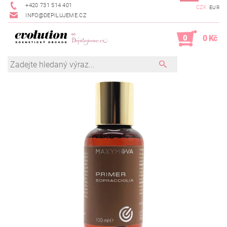
+420 731 514 401
CZK
EUR
INFO@DEPILUJEME.CZ
0
0 Kč