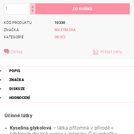
KÓD PRODUKTU
10330
ZNAČKA
MAXYMOVA
KATEGORIE
OBOČÍ
Dotaz
Hlídat cenu
POPIS
ZNAČKA
DISKUZE
HODNOCENÍ
Účinné látky
Kyselina glykolová
– látka přítomná v přírodě v
některých druzích ovoce a zeleniny. Činí pokožku