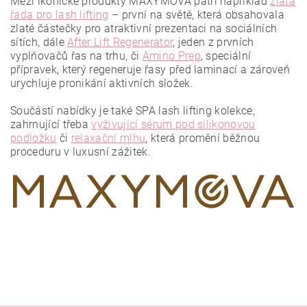
Mezi ikonické produkty MAXYMOVA patří například
zlatá
řada pro lash lifting
– první na světě, která obsahovala
zlaté částečky pro atraktivní prezentaci na sociálních
sítích, dále
After Lift Regenerator
, jeden z prvních
vyplňovačů řas na trhu, či
Amino Prep
, speciální
přípravek, který regeneruje řasy před laminací a zároveň
urychluje pronikání aktivních složek.
Vložením hodnocení souhlasíte se
zásadami ochrany
osobních údajů
.
Součástí nabídky je také SPA lash lifting kolekce,
zahrnující třeba
vyživující sérum pod silikonovou
podložku
či
relaxační mlhu
, která promění běžnou
proceduru v luxusní zážitek.