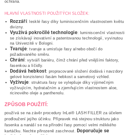
ochrana.
HLAVNÍ VLASTNOSTI POUŽITÝCH SLOŽEK:
Rozzáří
: lesklé řasy díky luminiscenčním vlastnostem květu
divizny.
Využívá pokročilé technologie
: luminiscenční vlastnosti
se získávají inovativní a patentovanou technologií, vyvinutou
na Univerzitě v Bologni.
Tvaruje
: tvaruje a umisťuje řasy a/nebo obočí do
požadovaného směru.
Chrání
: vytváří bariéru, čímž chrání před vnějšími faktory,
řasenkou a líčidly.
Dodává hebkost
: propracované složení dodává i navzdory
gelové konzistenci řasám hebkost a sametový vzhled.
Vyživuje
: struktura řasy se vylepšuje díky výjimečným
vyživujícím, hydratačním a zjemňujícím vlastnostem aloe,
ricinového oleje a panthenolu.
ZPŮSOB POUŽITÍ:
používá se na závěr procedury InLei® LASH FILLER za účelem
prodloužení jejího účinku. Přípravek má stejnou strukturu jako
řasenka a nanáší se na přírodní řasy pomocí velmi měkkého
Doporučuje se
kartáčku. Nechte přirozeně zaschnout.