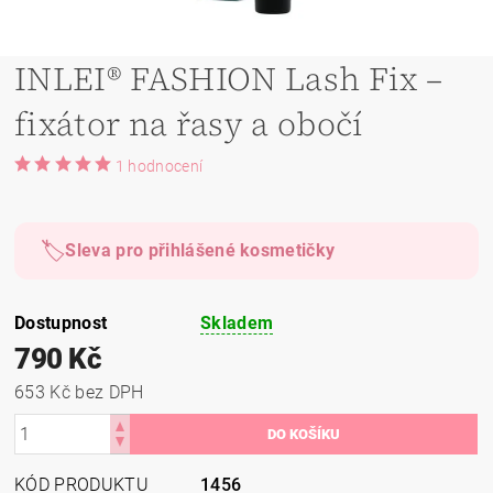
INLEI® FASHION Lash Fix –
fixátor na řasy a obočí
1 hodnocení
🏷️
Sleva pro přihlášené kosmetičky
Dostupnost
Skladem
790 Kč
653 Kč bez DPH
KÓD PRODUKTU
1456