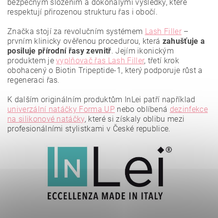
bezpečným složením a dokonalými výsledky, které
respektují přirozenou strukturu řas i obočí.
Vložením hodnocení souhlasíte se
zásadami ochrany
osobních údajů
.
Značka stojí za revolučním systémem
Lash Filler
–
prvním klinicky ověřenou procedurou, která
zahušťuje a
posiluje přírodní řasy zevnitř
. Jejím ikonickým
produktem je
vyplňovač řas Lash Filler
, třetí krok
obohacený o Biotin Tripeptide-1, který podporuje růst a
regeneraci řas.
K dalším originálním produktům InLei patří například
univerzální natáčky Forma UP
nebo oblíbená
dezinfekce
na silikonové natáčky
, které si získaly oblibu mezi
profesionálními stylistkami v České republice.