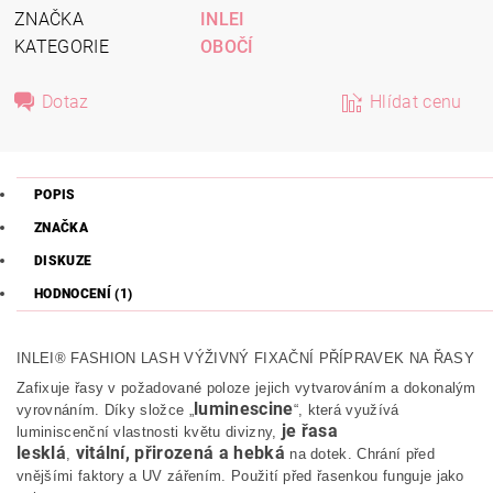
ZNAČKA
INLEI
KATEGORIE
OBOČÍ
Dotaz
Hlídat cenu
POPIS
ZNAČKA
DISKUZE
HODNOCENÍ (1)
INLEI® FASHION LASH VÝŽIVNÝ FIXAČNÍ PŘÍPRAVEK NA ŘASY
Zafixuje řasy v požadované poloze jejich vytvarováním a dokonalým
luminescine
vyrovnáním. Díky složce „
“, která využívá
je řasa
luminiscenční vlastnosti květu divizny,
lesklá
vitální, přirozená a hebká
,
na dotek. Chrání před
vnějšími faktory a UV zářením. Použití před řasenkou funguje jako