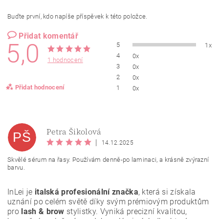
Buďte první, kdo napíše příspěvek k této položce.
Přidat komentář
5,0
5
1x
4
0x
1 hodnocení
3
0x
2
0x
Přidat hodnocení
1
0x
Petra Šikolová
PŠ
|
14.12.2025
Skvělé sérum na řasy. Používám denně-po laminaci, a krásně zvýrazní
barvu.
InLei je
italská profesionální značka
, která si získala
uznání po celém světě díky svým prémiovým produktům
pro
lash & brow
stylistky. Vyniká precizní kvalitou,