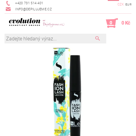
+420 731 514 401
CZK
EUR
INFO@DEPILUJEME.CZ
0
0 Kč