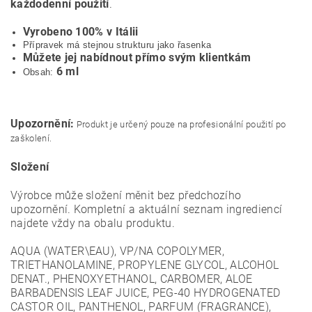
každodenní použití
.
Vyrobeno 100% v Itálii
Přípravek má stejnou strukturu jako řasenka
Můžete jej nabídnout přímo svým klientkám
6 ml
Obsah:
Upozornění:
Produkt je určený pouze na profesionální použití po
zaškolení.
Složení
Výrobce může složení měnit bez předchozího
upozornění. Kompletní a aktuální seznam ingrediencí
najdete vždy na obalu produktu.
AQUA (WATER\EAU), VP/NA COPOLYMER,
TRIETHANOLAMINE, PROPYLENE GLYCOL, ALCOHOL
DENAT., PHENOXYETHANOL, CARBOMER, ALOE
BARBADENSIS LEAF JUICE, PEG-40 HYDROGENATED
CASTOR OIL, PANTHENOL, PARFUM (FRAGRANCE),