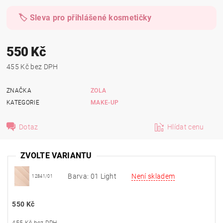
🏷️ Sleva pro přihlášené kosmetičky
550 Kč
455 Kč bez DPH
ZNAČKA
ZOLA
KATEGORIE
MAKE-UP
Dotaz
Hlídat cenu
ZVOLTE VARIANTU
Barva: 01 Light
Není skladem
12841/01
550 Kč