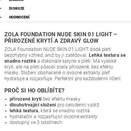
DISKUZE
HODNOCENÍ
ZOLA FOUNDATION NUDE SKIN 01 LIGHT –
PŘIROZENÉ KRYTÍ A ZDRAVÝ GLOW
ZOLA Foundation NUDE SKIN 01 LIGHT dodá pleti
bezchybný vzhled, aniž by ji zatěžoval.
Lehká textura se
snadno roztírá
a dokonale splyne s pletí. Má vysoké
krytí, ale na pleti působí zcela přirozeně, bez efektu
masky. Složení obohacené o ovocné extrakty pleť
hydratuje a rozjasňuje. Perfektní pro každodenní líčení.
PROČ SI HO OBLÍBÍTE?
přirozené krytí
bez efektu masky
dlouhotrvající složení
pro celodenní výdrž
lehká textura
, která se snadno roztírá
hydratační a rozjasňující ovocné extrakty
dostupný ve 3 odstínech