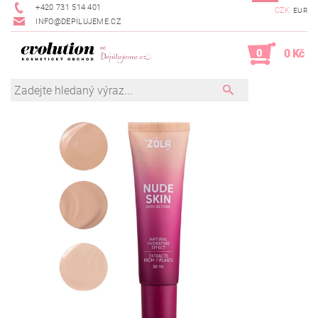
+420 731 514 401
CZK
EUR
INFO@DEPILUJEME.CZ
0
0 Kč