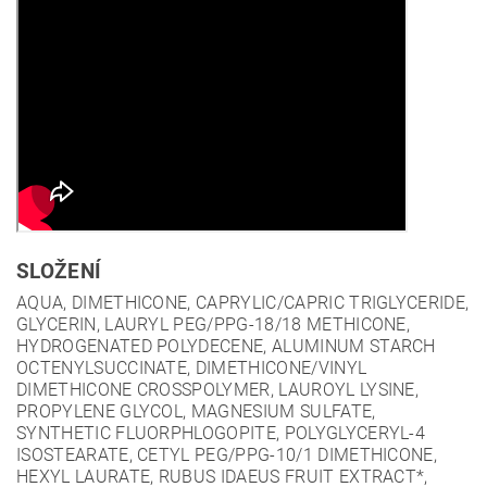
SLOŽENÍ
AQUA, DIMETHICONE, CAPRYLIC/CAPRIC TRIGLYCERIDE,
GLYCERIN, LAURYL PEG/PPG-18/18 METHICONE,
HYDROGENATED POLYDECENE, ALUMINUM STARCH
OCTENYLSUCCINATE, DIMETHICONE/VINYL
DIMETHICONE CROSSPOLYMER, LAUROYL LYSINE,
PROPYLENE GLYCOL, MAGNESIUM SULFATE,
SYNTHETIC FLUORPHLOGOPITE, POLYGLYCERYL-4
ISOSTEARATE, CETYL PEG/PPG-10/1 DIMETHICONE,
HEXYL LAURATE, RUBUS IDAEUS FRUIT EXTRACT*,