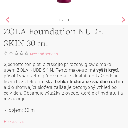
1
z 11
ZOLA Foundation NUDE
SKIN 30 ml
Neohodnoceno
Sjednoťte tón pleti a získejte přirozený glow s make-
upem ZOLA NUDE SKIN
.
Tento make-up má
vyšší krytí
,
působí však velmi přirozeně a je ideální pro každodenní
líčení bez efektu masky.
Lehká textura se snadno roztírá
a dlouhotrvající složení zajišťuje bezchybný vzhled po
celý den. Obsahuje výtažky z ovoce, které pleť hydratují a
rozjasňují.
objem: 30 ml
Přečíst víc