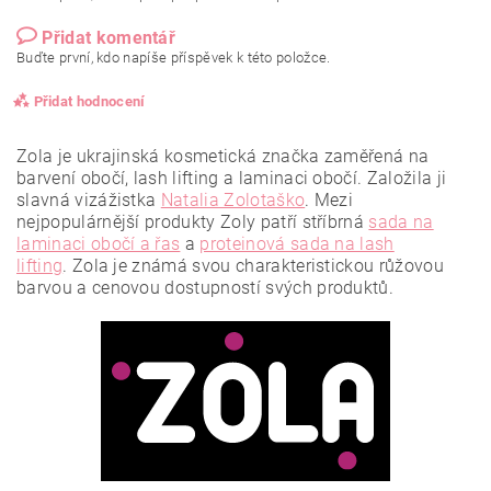
Přidat komentář
Buďte první, kdo napíše příspěvek k této položce.
Přidat hodnocení
Zola je ukrajinská kosmetická značka zaměřená na
barvení obočí, lash lifting a laminaci obočí. Založila ji
slavná vizážistka
Natalia Zolotaško
.
Mezi
nejpopulárnější produkty Zoly patří stříbrná
sada na
laminaci obočí a řas
a
proteinová sada na lash
lifting
.
Zola je známá svou charakteristickou růžovou
barvou a cenovou dostupností svých produktů.
Vložením hodnocení souhlasíte se
zásadami ochrany
osobních údajů
.