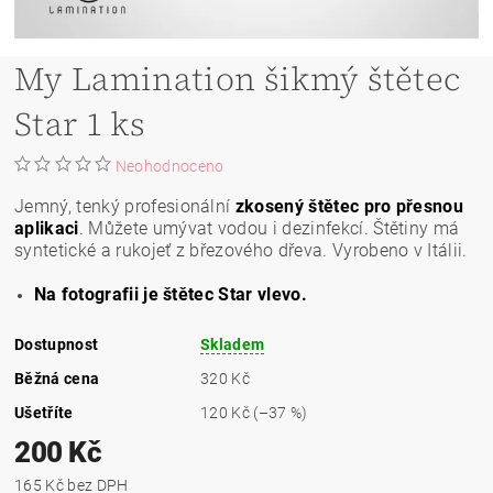
My Lamination šikmý štětec
Star 1 ks
Neohodnoceno
Jemný, tenký profesionální
zkosený štětec pro přesnou
aplikaci
. Můžete umývat vodou i dezinfekcí. Štětiny má
syntetické a rukojeť z březového dřeva. Vyrobeno v Itálii.
Na fotografii je štětec Star vlevo.
Dostupnost
Skladem
Běžná cena
320 Kč
Ušetříte
120 Kč
(–37 %)
200 Kč
165 Kč bez DPH