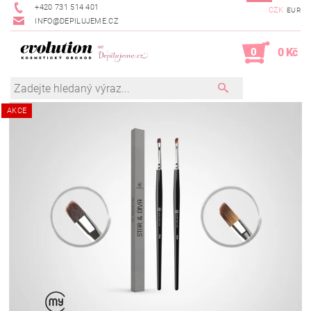
+420 731 514 401
CZK
EUR
INFO@DEPILUJEME.CZ
0
0 Kč
AKCE