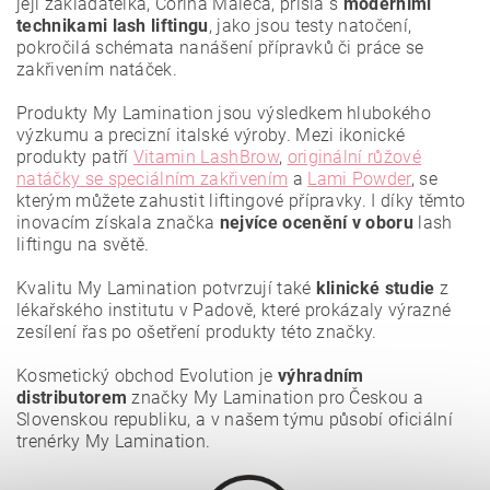
její zakladatelka, Corina Maleca, přišla s
moderními
technikami lash liftingu
, jako jsou testy natočení,
pokročilá schémata nanášení přípravků či práce se
zakřivením natáček.
Produkty My Lamination jsou výsledkem hlubokého
výzkumu a precizní italské výroby. Mezi ikonické
produkty patří
Vitamin LashBrow
,
originální růžové
natáčky se speciálním zakřivením
a
Lami Powder
, se
kterým můžete zahustit liftingové přípravky. I díky těmto
inovacím získala značka
nejvíce ocenění
v oboru
lash
liftingu na světě.
Vložením hodnocení souhlasíte se
zásadami ochrany
osobních údajů
.
Kvalitu My Lamination potvrzují také
klinické studie
z
lékařského institutu v Padově, které prokázaly výrazné
zesílení řas po ošetření produkty této značky.
Kosmetický obchod Evolution je
výhradním
distributorem
značky My Lamination pro Českou a
Slovenskou republiku, a v našem týmu působí oficiální
trenérky My Lamination.