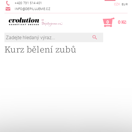
+420 731 514 401
CZK
EUR
INFO@DEPILUJEME.CZ
0
0 Kč
Kurz bělení zubů