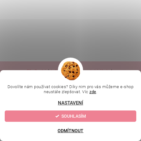
|
|
|
Ella Baché
L.C.P. Paris
Kosmetická škola
|
Online kosmetické kurzy
Kozmetickyobchod.sk
Dovolíte nám používat cookies? Díky nim pro vás můžeme e-shop
neustále zlepšovat. Víc
zde
.
Upravit nastavení
2026 © Evolution | Depilujeme.cz, všechna práva vyhrazena
NASTAVENÍ
cookies
SOUHLASÍM
Vytvořil Shoptet
ODMÍTNOUT