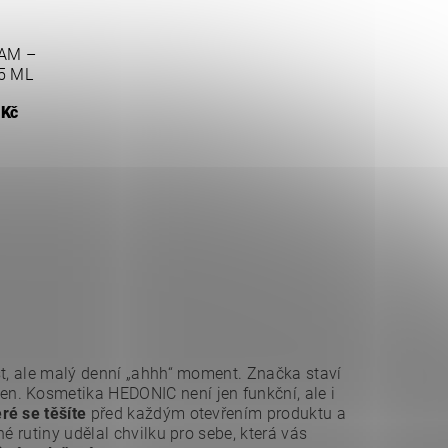
AM –
5 ML
 Kč
st, ale malý denní „ahhh“ moment. Značka staví
n. Kosmetika HEDONIC není jen funkční, ale i
ré se těšíte
před každým otevřením produktu a
 rutiny udělal chvilku pro sebe, která vás