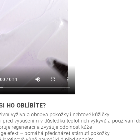
SI HO OBLÍBÍTE?
zivní výživa a obnova pokožky i nehtové kůžičky
í před vysušením v důsledku teplotních výkyvů a používání d
ruje regeneraci a zvyšuje odolnost kůže
age efekt – pomáhá předcházet stárnutí pokožky
 květinově vůně navodí klid před spaním