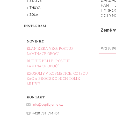
BARBAD
STAYVE
PANTHE
THUYA
HYDROX
ZOLA
OCTYN
INSTAGRAM
Země vý
NOVINKY
ÉLAN KERA VEG: POSTUP
SOUVIS
LAMINACE OBOČÍ
RUTHIE BELLE: POSTUP
LAMINACE OBOČÍ
EXOSOMY V KOSMETICE: CO JSOU
ZAČ A PROČ SE O NICH TOLIK
MLUVÍ?
KONTAKT
info
@
depilujeme.cz
+420 731 514 401