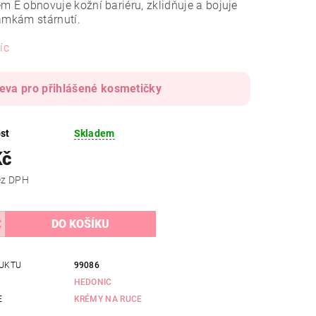
m E obnovuje kožní bariéru, zklidňuje a bojuje
ámkám stárnutí.
íc
leva pro přihlášené kosmetičky
st
Skladem
Kč
 Kč bez DPH
UKTU
99086
HEDONIC
E
KRÉMY NA RUCE