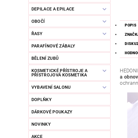
DEPILACE A EPILACE
OBOČÍ
POPIS
ŘASY
ZNAČK
DISKU
PARAFÍNOVÉ ZÁBALY
HODNO
BĚLENÍ ZUBŮ
HEDONIC
KOSMETICKÉ PŘÍSTROJE A
PŘÍSTROJOVÁ KOSMETIKA
a obnov
ochrann
VYBAVENÍ SALONU
DOPLŇKY
DÁRKOVÉ POUKAZY
NOVINKY
AKCE