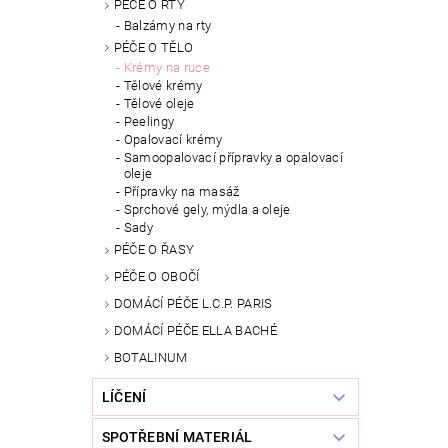
PÉČE O RTY
Balzámy na rty
PÉČE O TĚLO
Krémy na ruce
Tělové krémy
Tělové oleje
Peelingy
Opalovací krémy
Samoopalovací přípravky a opalovací
oleje
Přípravky na masáž
Sprchové gely, mýdla a oleje
Sady
PÉČE O ŘASY
PÉČE O OBOČÍ
DOMÁCÍ PÉČE L.C.P. PARIS
DOMÁCÍ PÉČE ELLA BACHÉ
BOTALINUM
LÍČENÍ
SPOTŘEBNÍ MATERIÁL