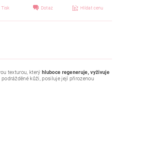
Tisk
Dotaz
Hlídat cenu
ou texturou, který
hluboce regeneruje, vyživuje
odrážděné kůži, posiluje její přirozenou