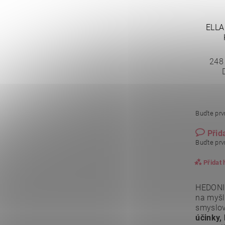
ELLA
248
Buďte prvn
Přid
Buďte prvn
Přidat
HEDONIC
na myšl
smyslov
účinky, 