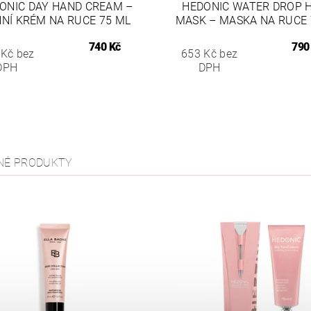
ONIC DAY HAND CREAM –
HEDONIC WATER DROP 
NÍ KRÉM NA RUCE 75 ML
MASK – MASKA NA RUCE 
740 Kč
790
 Kč bez
653 Kč bez
DPH
DPH
NÉ PRODUKTY