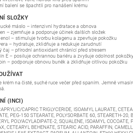
ní balení se špachtlí pro nanášení krému
NÍ SLOŽKY
cké máslo – intenzivní hydratace a obnova
en – zjemňuje a podporuje účinek dalších složek
enol – stimuluje tvorbu kolagenu a zpevňuje pokožku
vera – hydratuje, zklidňuje a redukuje zarudnutí
ý čaj – přírodní antioxidant chránící před stresem
ín E – posiluje ochrannou bariéru a zvyšuje odolnost pokožk
oin – podporuje obnovu buněk a zklidňuje citlivou pokožku
OUŽÍVAT
te krém na čisté, suché ruce večer před spaním. Jemně vmasír
bá.
Í (INCI)
CAPRYLIC/CAPRIC TRIGLYCERIDE, ISOAMYL LAURATE, CETE
ATE, PEG-150 STEARATE, POLYSORBATE 60, STEARETH-20,
ERYL POLYACYLADIPATE-2, SQUALENE, ISOAMYL COCOATE, 
X, CETEARYL BEHENATE, STEARIC ACID, PARAFFIN, CAMELLI