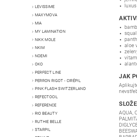
luxus
LEVISSIME
MAXYMOVA
AKTIV
MIA
bambu
MY LAMINATION
squal
panth
NIKK MOLE
aloe 
NKIM
zelen
NOEMI
vitam
alant
OKO
PERFECT LINE
JAK P
PERRON RIGOT - CIRÉPIL
Aplikuj
PINK FLASH SWITZERLAND
nevstře
REFECTOCIL
SLOŽEN
REFERENCE
AQUA, 
RIO BEAUTY
PALMIT
RUTHIE BELLE
DIGLYC
STARPIL
BEESWA