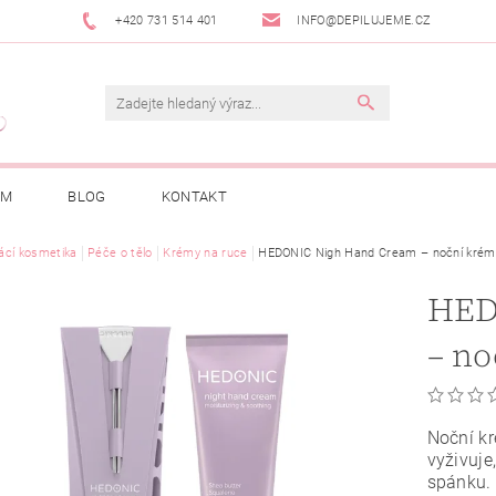
+420 731 514 401
INFO@DEPILUJEME.CZ
AM
BLOG
KONTAKT
cí kosmetika
Péče o tělo
Krémy na ruce
HEDONIC Nigh Hand Cream – noční krém 
HED
– no
Noční k
vyživuje
spánku. 