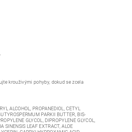
y
ujte krouživými pohyby, dokud se zcela
ARYL ALCOHOL, PROPANEDIOL, CETYL
 BUTYROSPERMUM PARKII BUTTER, BIS-
PROPYLENE GLYCOL, DIPROPYLENE GLYCOL,
A SINENSIS LEAF EXTRACT, ALOE