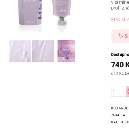
vitamíne
proti zn
Přečíst v
🏷️ S
Dostupno
740 
612
KÓD PROD
ZNAČKA
KATEGORI