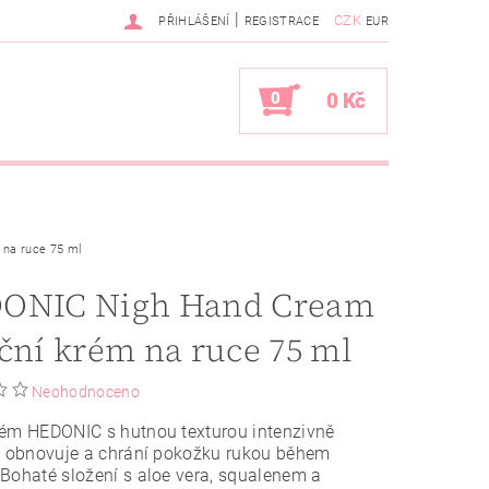
|
CZK
PŘIHLÁŠENÍ
REGISTRACE
EUR
0
0 Kč
na ruce 75 ml
ONIC Nigh Hand Cream
ční krém na ruce 75 ml
Neohodnoceno
rém HEDONIC s hutnou texturou intenzivně
, obnovuje a chrání pokožku rukou během
Bohaté složení s aloe vera, squalenem a