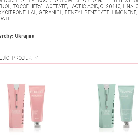
ENSIS LEAF EXTRACT, PARFUM, ALLANTOIN, ETHYLHEXYLG
NOL, TOCOPHERYL ACETATE, LACTIC ACID, CI 28440, LINALO
YCITRONELLAL, GERANIOL, BENZYL BENZOATE, LIMONENE,
OATE
roby: Ukrajina
EJÍCÍ PRODUKTY