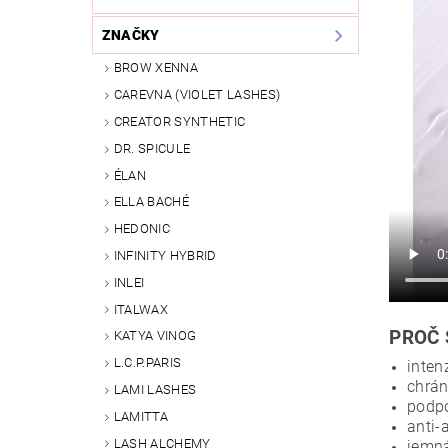
ZNAČKY
BROW XENNA
CAREVNA (VIOLET LASHES)
CREATOR SYNTHETIC
DR. SPICULE
ÉLAN
ELLA BACHÉ
HEDONIC
INFINITY HYBRID
INLEI
ITALWAX
PROČ 
KATYA VINOG
L.C.P.PARIS
inten
chrán
LAMI LASHES
podpo
LAMITTA
anti-
LASH ALCHEMY
jemná