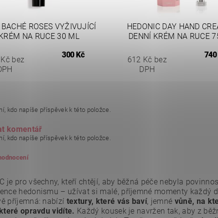
 BACHÉ ROSES VYŽIVUJÍCÍ
HEDONIC DAY HAND CRE
KRÉM NA RUCE 30 ML
DENNÍ KRÉM NA RUCE 7
300 Kč
740
 Kč bez
612 Kč bez
DPH
DPH
í, kdo napíše příspěvek k této položce.
at komentář
í, kdo napíše příspěvek k této položce.
 hodnocení
 je pro všechny, kteří chtějí, aby běžná péče nebyla povinno
ence hedonismu – užívat si malé, příjemné momenty každý de
ě příjemná: nabízí
textury, které vás baví
, jemné
vůně, na kte
které opravdu vidíte.
Každý kousek je navržen tak, aby z běžné