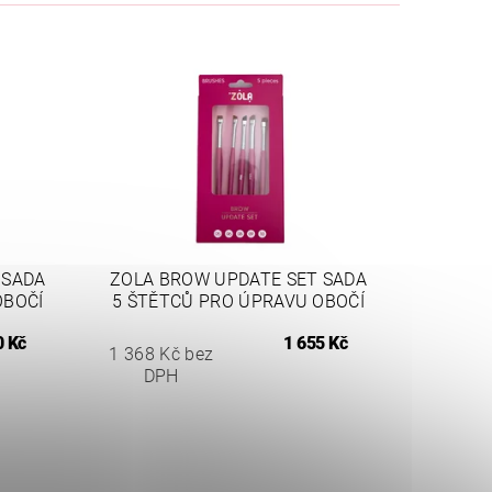
 SADA
ZOLA BROW UPDATE SET SADA
OBOČÍ
5 ŠTĚTCŮ PRO ÚPRAVU OBOČÍ
0 Kč
1 655 Kč
1 368 Kč bez
DPH