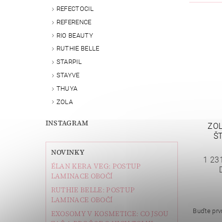
REFECTOCIL
REFERENCE
RIO BEAUTY
RUTHIE BELLE
STARPIL
STAYVE
THUYA
ZOLA
INSTAGRAM
ZOL
Š
NOVINKY
1 23
ÉLAN KERA VEG: POSTUP
LAMINACE OBOČÍ
RUTHIE BELLE: POSTUP
LAMINACE OBOČÍ
Buďte prvn
EXOSOMY V KOSMETICE: CO JSOU