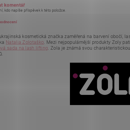
at komentář
í, kdo napíše příspěvek k této položce.
 hodnocení
ukrajinská kosmetická značka zaměřená na barvení obočí, lash 
tka
Natalia Zolotaško
.
Mezi nejpopulárnější produkty Zoly patř
vá sada na lash lifting
.
Zola je známá svou charakteristicko
ů.
ním hodnocení souhlasíte se
zásadami ochrany osobních údajů
.