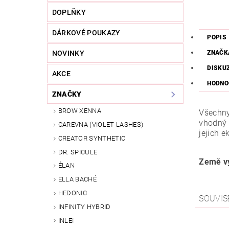
DOPLŇKY
DÁRKOVÉ POUKAZY
POPIS
ZNAČK
NOVINKY
DISKU
AKCE
HODNO
ZNAČKY
BROW XENNA
Všechny 
vhodný 
CAREVNA (VIOLET LASHES)
jejich 
CREATOR SYNTHETIC
DR. SPICULE
Země vý
ÉLAN
ELLA BACHÉ
HEDONIC
SOUVIS
INFINITY HYBRID
INLEI