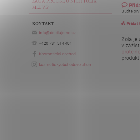
ZAČ A PROČ SE O NICH TOLIK
Přid
MLUVÍ?
Buďte prvn
KONTAKT
Přidat
info
@
depilujeme.cz
Zola je 
+420 731 514 401
vizážis
proteino
Kosmetický obchod
produkt
kosmetickyobchodevolution
Vlože