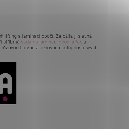
lifting a laminaci obočí. Založila ji slavná
í stříbrná
sada na laminaci obočí a řas
a
u růžovou barvou a cenovou dostupností svých