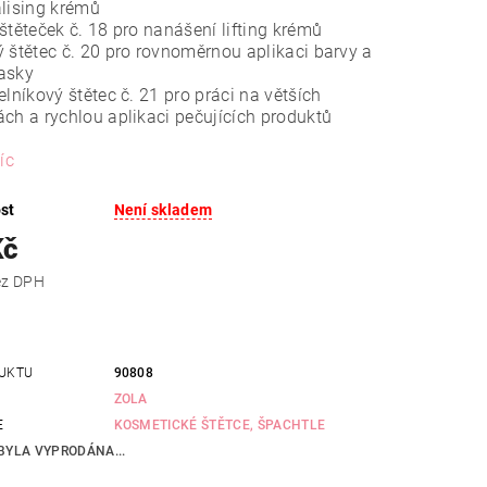
alising krémů
štěteček č. 18 pro nanášení lifting krémů
 štětec č. 20 pro rovnoměrnou aplikaci barvy a
asky
elníkový štětec č. 21 pro práci na větších
ch a rychlou aplikaci pečujících produktů
íc
st
Není skladem
Kč
 Kč bez DPH
UKTU
90808
ZOLA
E
KOSMETICKÉ ŠTĚTCE, ŠPACHTLE
BYLA VYPRODÁNA...