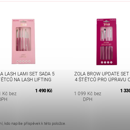
A LASH LAMI SET SADA 5
ZOLA BROW UPDATE SET
TĚTCŮ NA LASH LIFTING
4 ŠTĚTCŮ PRO ÚPRAVU 
1 490 Kč
1 33
1 Kč bez
1 099 Kč bez
DPH
DPH
í, kdo napíše příspěvek k této položce.