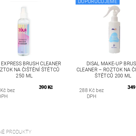
DOPORUČUJEME
 EXPRESS BRUSH CLEANER
DISAL MAKE-UP BRU
ZTOK NA ČIŠTĚNÍ ŠTĚTCŮ
CLEANER – ROZTOK NA Č
250 ML
ŠTĚTCŮ 200 ML
390 Kč
349
 Kč bez
288 Kč bez
DPH
DPH
NÉ PRODUKTY