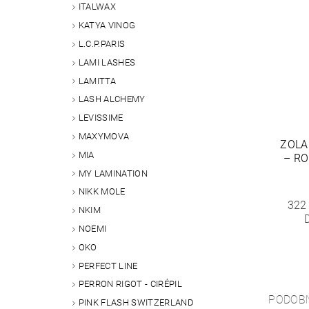
ITALWAX
KATYA VINOG
L.C.P.PARIS
LAMI LASHES
LAMITTA
LASH ALCHEMY
LEVISSIME
MAXYMOVA
ZOLA
MIA
– RO
MY LAMINATION
NIKK MOLE
322
NKIM
NOEMI
OKO
PERFECT LINE
PERRON RIGOT - CIRÉPIL
PODOB
PINK FLASH SWITZERLAND