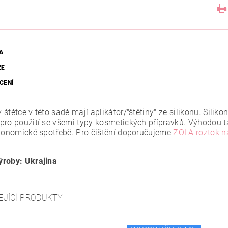
A
ZE
CENÍ
štětce v této sadě mají aplikátor/"štětiny" ze silikonu. Siliko
pro použití se všemi typy kosmetických přípravků. Výhodou tak
ekonomické spotřebě. Pro čištění doporučujeme
ZOLA roztok na
roby: Ukrajina
EJÍCÍ PRODUKTY