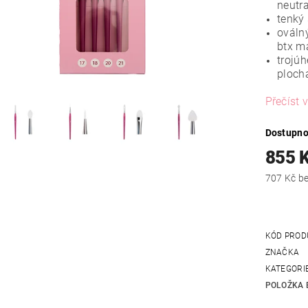
neutr
tenký 
oválný
btx m
trojúh
plochá
Přečíst v
Dostupno
855 
707
KÓD PROD
ZNAČKA
KATEGORI
POLOŽKA 