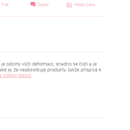
Tisk
Dotaz
Hlídat cenu
n je odolný vůči deformaci, snadno se čistí a je
é je, že neabsorbuje produkty, takže přispívá k
 čištění štětců
.