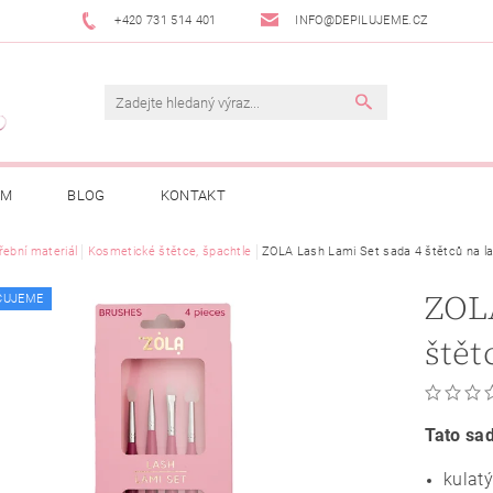
+420 731 514 401
INFO@DEPILUJEME.CZ
AM
BLOG
KONTAKT
řební materiál
Kosmetické štětce, špachtle
ZOLA Lash Lami Set sada 4 štětců na las
ZOLA
ČUJEME
štět
Tato sad
kulatý