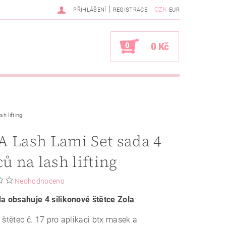
|
CZK
PŘIHLÁŠENÍ
REGISTRACE
EUR
0
0 Kč
h lifting
 Lash Lami Set sada 4
ců na lash lifting
Neohodnoceno
a obsahuje 4 silikonové štětce Zola
:
 štětec č. 17 pro aplikaci btx masek a