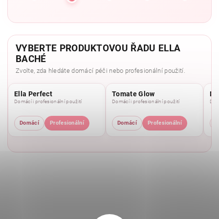
VYBERTE PRODUKTOVOU ŘADU ELLA
BACHÉ
Zvolte, zda hledáte domácí péči nebo profesionální použití.
Ella Perfect
Tomate Glow
Mo
Domácí i profesionální použití
Domácí i profesionální použití
Domá
Domácí
Profesionální
Domácí
Profesionální
D