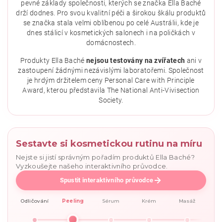
pevné základy společnosti, kterých se značka Ella Baché
drží dodnes. Pro svou kvalitní péči a širokou škálu produktů
se značka stala velmi oblíbenou po celé Austrálii, kde je
dnes stálicí v kosmetických salonech i na poličkách v
domácnostech.
Vložením hodnocení souhlasíte se
zásadami ochrany
osobních údajů
.
Produkty Ella Baché
nejsou testovány na zvířatech
ani v
zastoupení žádnými nezávislými laboratořemi. Společnost
je hrdým držitelem ceny Personal Care with Principle
Award, kterou představila The National Anti-Vivisection
Society.
Sestavte si kosmetickou rutinu na míru
Nejste si jistí správným pořadím produktů Ella Baché?
Vyzkoušejte našeho interaktivního průvodce.
Spustit interaktivního průvodce
Odličování
Peeling
Sérum
Krém
Masáž