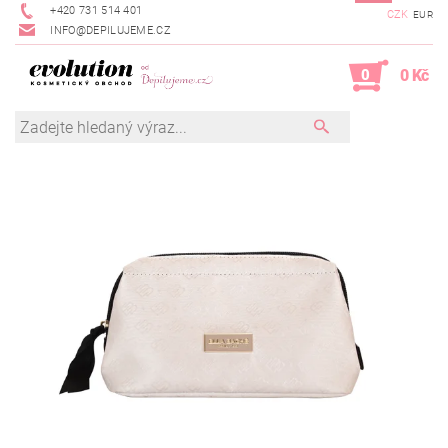
+420 731 514 401
CZK
EUR
INFO@DEPILUJEME.CZ
0
0 Kč