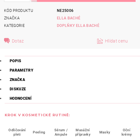
KÓD PRODUKTU
NE25006
ZNAČKA
ELLA BACHÉ
KATEGORIE
DOPLŇKY ELLA BACHÉ
Dotaz
Hlídat cenu
POPIS
PARAMETRY
ZNAČKA
DISKUZE
HODNOCENÍ
KROK V KOSMETICKÉ RUTINĚ:
Odličování
Sérum /
Masážní
Oční
Peeling
Masky
pleti
Ampule
přípravky
krémy